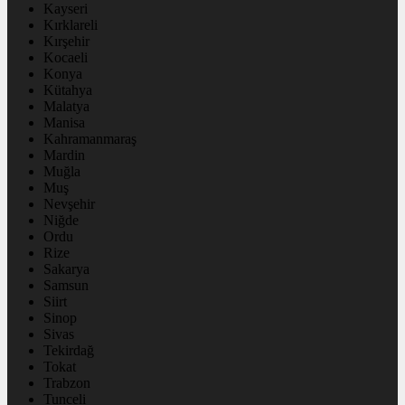
Kayseri
Kırklareli
Kırşehir
Kocaeli
Konya
Kütahya
Malatya
Manisa
Kahramanmaraş
Mardin
Muğla
Muş
Nevşehir
Niğde
Ordu
Rize
Sakarya
Samsun
Siirt
Sinop
Sivas
Tekirdağ
Tokat
Trabzon
Tunceli