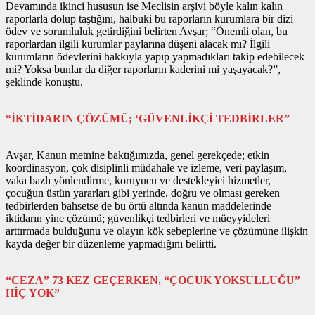
Devamında ikinci hususun ise Meclisin arşivi böyle kalın kalın
raporlarla dolup taştığını, halbuki bu raporların kurumlara bir dizi
ödev ve sorumluluk getirdiğini belirten Avşar; “Önemli olan, bu
raporlardan ilgili kurumlar paylarına düşeni alacak mı? İlgili
kurumların ödevlerini hakkıyla yapıp yapmadıkları takip edebilecek
mi? Yoksa bunlar da diğer raporların kaderini mi yaşayacak?”,
şeklinde konuştu.
“İKTİDARIN ÇÖZÜMÜ; ‘GÜVENLİKÇİ TEDBİRLER”
Avşar, Kanun metnine baktığımızda, genel gerekçede; etkin
koordinasyon, çok disiplinli müdahale ve izleme, veri paylaşım,
vaka bazlı yönlendirme, koruyucu ve destekleyici hizmetler,
çocuğun üstün yararları gibi yerinde, doğru ve olması gereken
tedbirlerden bahsetse de bu örtü altında kanun maddelerinde
iktidarın yine çözümü; güvenlikçi tedbirleri ve müeyyideleri
arttırmada bulduğunu ve olayın kök sebeplerine ve çözümüne ilişkin
kayda değer bir düzenleme yapmadığını belirtti.
“CEZA” 73 KEZ GEÇERKEN, “ÇOCUK YOKSULLUĞU”
HİÇ YOK”