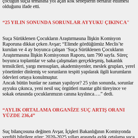
çocuğun suçla temasına yol açan kök sebeplerin bertaraf edilmesi
olduğunu ifade etti.
“25 YILIN SONUNDA SORUNLAR AYYUKU ÇIKINCA
”
Suça Sürüklenen Çocukların Araştırmasına İlişkin Komisyon
Raporuna dikkat çeken Avşar; “Elimde gördüğümüz Meclis’te
kurulan ve 4 ay boyunca çalışan ‘Suça Sürüklenen Çocukların
Araştırmasına İlişkin Komisyonun Raporu, tam 790 sayfa. Süreç
boyunca toplantılar ve saha çalışmaları gerçekleşmiş, bakanlık
temsilcileri, yargı mensupları, akademisyenler, meslek grupları, yerel
yönetimler dinlemiş ve sorunların tespiti yapılarak ilgili kurumların
ödevleri ortaya konulmuştur.
Ancak bütün bunlar ne zaman yapılıyor? 25 yılın sonunda, sorunlar
ayyuku çıkınca, yeni nesil suç örgütleri mantar gibi türeyince ve
sokak ortasında çocuklarımızın canına kıyılınca….” dedi.
“AYLIK ORTALAMA ORGANİZE SUÇ ARTIŞ ORANI
YÜZDE 236,4”
Suç bilançosuna değinen Avşar, İçişleri Bakanlığının Komisyonda
verdiği bilgilere göre; 2020-2025 yılları arasında aylık ortalama suça