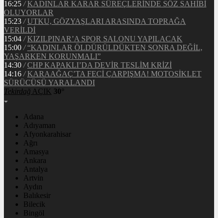
16:25
/
KADINLAR KARAR SÜREÇLERİNDE SÖZ SAHİBİ
OLUYORLAR
15:23
/
UTKU, GÖZYAŞLARI ARASINDA TOPRAĞA
VERİLDİ
15:04
/
KIZILPINAR’A SPOR SALONU YAPILACAK
15:00
/
“KADINLAR ÖLDÜRÜLDÜKTEN SONRA DEĞİL,
YAŞARKEN KORUNMALI”
14:30
/
CHP KAPAKLI’DA DEVİR TESLİM KRİZİ
14:16
/
KARAAĞAÇ’TA FECİ ÇARPIŞMA! MOTOSİKLET
SÜRÜCÜSÜ YARALANDI
Tekirdağ
AÇIK
30°
Adana
Adıyaman
Afyonkarahisar
Ağrı
Amasya
Ankara
Antalya
Artvin
Aydın
Balıkesir
Bilecik
Bingöl