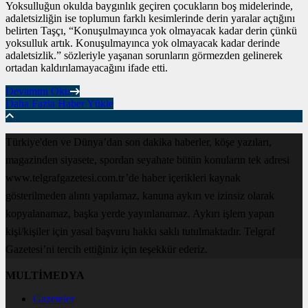
Yoksulluğun okulda baygınlık geçiren çocukların boş midelerinde,
adaletsizliğin ise toplumun farklı kesimlerinde derin yaralar açtığını
belirten Taşçı, “Konuşulmayınca yok olmayacak kadar derin çünkü
yoksulluk artık. Konuşulmayınca yok olmayacak kadar derinde
adaletsizlik.” sözleriyle yaşanan sorunların görmezden gelinerek
ortadan kaldırılamayacağını ifade etti.
Devamını Oku
Daha Fazla Haber Yükle
Türkiye'den ve Dünya’dan son dakika haberler, köşe yazıları,
magazinden siyasete, spordan seyahate bütün konuların tek adresi
www.telgrafgazetesi.com.tr’de haber içerikleri kaynak
gösterilmeden alıntı yapılamaz, kanuna aykırı ve izinsiz olarak
kopyalanamaz, başka yerde yayınlanamaz. Aykırı işlem yapan
kişi/kişiler için yasal başvuru hakkı saklı tutulmaktadır. Telgraf
Gazetesi’ni tercih ettiğiniz için teşekkür ederiz.
MULTİMEDYA
Gazeteler