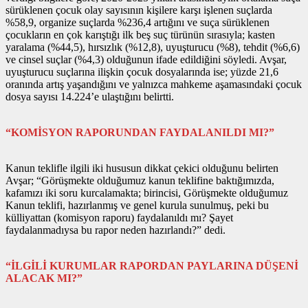
sürüklenen çocuk olay sayısının kişilere karşı işlenen suçlarda
%58,9, organize suçlarda %236,4 artığını ve suça sürüklenen
çocukların en çok karıştığı ilk beş suç türünün sırasıyla; kasten
yaralama (%44,5), hırsızlık (%12,8), uyuşturucu (%8), tehdit (%6,6)
ve cinsel suçlar (%4,3) olduğunun ifade edildiğini söyledi. Avşar,
uyuşturucu suçlarına ilişkin çocuk dosyalarında ise; yüzde 21,6
oranında artış yaşandığını ve yalnızca mahkeme aşamasındaki çocuk
dosya sayısı 14.224’e ulaştığını belirtti.
“KOMİSYON RAPORUNDAN FAYDALANILDI MI?”
Kanun teklifle ilgili iki hususun dikkat çekici olduğunu belirten
Avşar; “Görüşmekte olduğumuz kanun teklifine baktığımızda,
kafamızı iki soru kurcalamakta; birincisi, Görüşmekte olduğumuz
Kanun teklifi, hazırlanmış ve genel kurula sunulmuş, peki bu
külliyattan (komisyon raporu) faydalanıldı mı? Şayet
faydalanmadıysa bu rapor neden hazırlandı?” dedi.
“İLGİLİ KURUMLAR RAPORDAN PAYLARINA DÜŞENİ
ALACAK MI?”