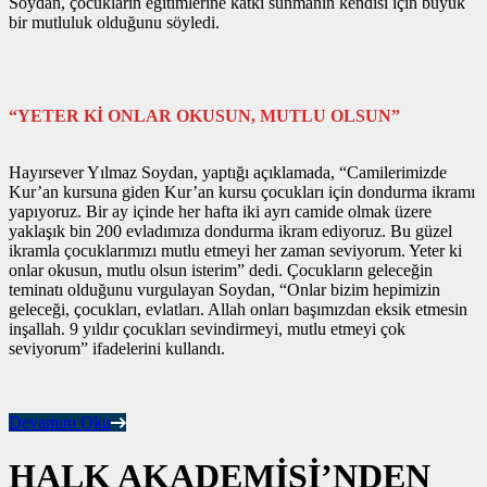
Soydan, çocukların eğitimlerine katkı sunmanın kendisi için büyük
bir mutluluk olduğunu söyledi.
“YETER Kİ ONLAR OKUSUN, MUTLU OLSUN”
Hayırsever Yılmaz Soydan, yaptığı açıklamada, “Camilerimizde
Kur’an kursuna giden Kur’an kursu çocukları için dondurma ikramı
yapıyoruz. Bir ay içinde her hafta iki ayrı camide olmak üzere
yaklaşık bin 200 evladımıza dondurma ikram ediyoruz. Bu güzel
ikramla çocuklarımızı mutlu etmeyi her zaman seviyorum. Yeter ki
onlar okusun, mutlu olsun isterim” dedi. Çocukların geleceğin
teminatı olduğunu vurgulayan Soydan, “Onlar bizim hepimizin
geleceği, çocukları, evlatları. Allah onları başımızdan eksik etmesin
inşallah. 9 yıldır çocukları sevindirmeyi, mutlu etmeyi çok
seviyorum” ifadelerini kullandı.
Devamını Oku
HALK AKADEMİSİ’NDEN