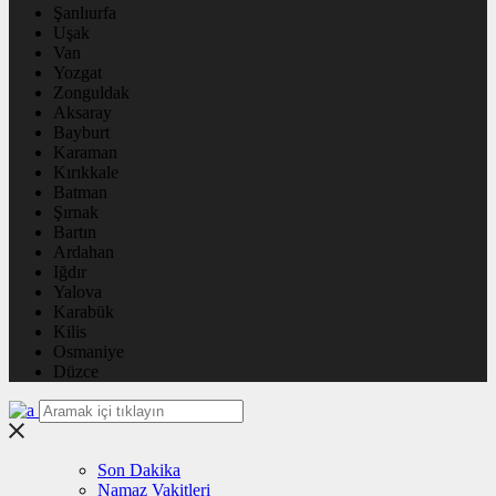
Şanlıurfa
Uşak
Van
Yozgat
Zonguldak
Aksaray
Bayburt
Karaman
Kırıkkale
Batman
Şırnak
Bartın
Ardahan
Iğdır
Yalova
Karabük
Kilis
Osmaniye
Düzce
Son Dakika
Namaz Vakitleri