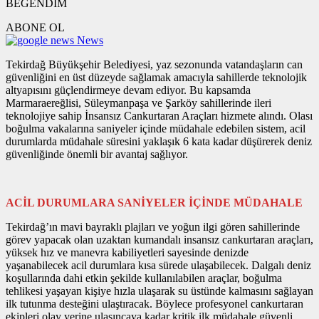
BEĞENDİM
ABONE OL
News
Tekirdağ Büyükşehir Belediyesi, yaz sezonunda vatandaşların can
güvenliğini en üst düzeyde sağlamak amacıyla sahillerde teknolojik
altyapısını güçlendirmeye devam ediyor. Bu kapsamda
Marmaraereğlisi, Süleymanpaşa ve Şarköy sahillerinde ileri
teknolojiye sahip İnsansız Cankurtaran Araçları hizmete alındı. Olası
boğulma vakalarına saniyeler içinde müdahale edebilen sistem, acil
durumlarda müdahale süresini yaklaşık 6 kata kadar düşürerek deniz
güvenliğinde önemli bir avantaj sağlıyor.
ACİL DURUMLARA SANİYELER İÇİNDE MÜDAHALE
Tekirdağ’ın mavi bayraklı plajları ve yoğun ilgi gören sahillerinde
görev yapacak olan uzaktan kumandalı insansız cankurtaran araçları,
yüksek hız ve manevra kabiliyetleri sayesinde denizde
yaşanabilecek acil durumlara kısa sürede ulaşabilecek. Dalgalı deniz
koşullarında dahi etkin şekilde kullanılabilen araçlar, boğulma
tehlikesi yaşayan kişiye hızla ulaşarak su üstünde kalmasını sağlayan
ilk tutunma desteğini ulaştıracak. Böylece profesyonel cankurtaran
ekipleri olay yerine ulaşıncaya kadar kritik ilk müdahale güvenli