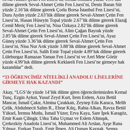
dilime girerek Seval-Ahmet Çetin Fen Lisesi’ni, Deniz Baran Süt
yüzde 2.16’lık dilime girerek Çorlu Borsa İstanbul Fen Lisesi’ni,
Duru Aydın yüzde 2.63’lük dilime girerek Seval-Ahmet Çetin Fen
Lisesi’ni, Hasan Hüseyin Topal yüzde 2.67’lik dilime girerek Elazığ
Cemil Meriç Fen Lisesi’ni, Nisa Özkaya 2.82’lik dilime girerek
Seval-Ahmet Çetin Fen Lisesi’ni, Alim Çağan Bayrak yüzde
2.85’lik dilime girerek Seval-Ahmet Çetin Fen Lisesi’ni, Ayaz
Güneş yüzde 3.36’lık dilime girerek Seval-Ahmet Çetin Fen
Lisesi’ni, Nisa Nur Arık yüzde 3.88’lik dilime girerek Seval-Ahmet
Çetin Fen Lisesi’ni, Salih Emir Topal yüzde 4.89’luk dilime girerek
Lüleburgaz Ramazan Yaman Fen Lisesi’ni ve Arel Mete Görür
yüzde 4.99’luk dilime girerek Kırklareli Fen Lisesi’ne girmeye hak
kazandılar” dedi.
“33 ÖĞRENCİMİZ NİTELİKLİ ANADOLU LİSELERİNE
GİRMEYE HAK KAZANDI”
Akay, “LGS’de yüzde 14’lük dilime giren öğrencilerimizden Kemal
Tunç, Ezgin Aykut, Yusuf Zeyd Kurt, İrem Erdem, Azra Betül
Mancar, İsmail Çakır, Almina Çırakkatı, Zeynep Eda Karaca, Melih
Çelik, Abdulmecit Salim R., Ebrar Kılıç, Rabia Alkan, Ravza Betül
Yüksel, İremsu Mutlu, İsmail Yüzer, Erva Kaya, Sare İpek Karagöz,
Emir Kaan Çilingir, Utku Taha Uçmaz ve Eslem Altınışık,
Çerkezköy Anadolu Lisesi’ni, Muhammed Ali Arslan, Ayşe Rana
Yılmaz, Furkan Turalı, Emir İlmen, Ali Osman Kaynak, Semra