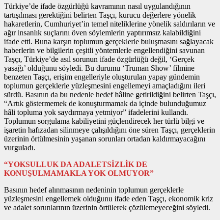
Türkiye’de ifade özgürlüğü kavramının nasıl uygulandığının
tartışılması gerektiğini belirten Taşçı, kurucu değerlere yönelik
hakaretlerin, Cumhuriyet’in temel niteliklerine yönelik saldırıların ve
ağır insanlık suçlarını öven söylemlerin yaptırımsız kalabildiğini
ifade etti. Buna karşın toplumun gerçeklerle buluşmasını sağlayacak
haberlerin ve bilgilerin çeşitli yöntemlerle engellendiğini savunan
Taşçı, Türkiye’de asıl sorunun ifade özgürlüğü değil, ‘Gerçek
yasağı’ olduğunu söyledi. Bu durumu ‘Truman Show’ filmine
benzeten Taşçı, erişim engelleriyle oluşturulan yapay gündemin
toplumun gerçeklerle yüzleşmesini engellemeyi amaçladığını ileri
sürdü. Basının da bu nedenle hedef hâline getirildiğini belirten Taşçı,
“Artık göstermemek de konuşturmamak da içinde bulunduğumuz
hâli topluma yok saydırmaya yetmiyor” ifadelerini kullandı.
Toplumun sorgulama kabiliyetini güçlendirecek her türlü bilgi ve
işaretin hafızadan silinmeye çalışıldığını öne süren Taşçı, gerçeklerin
üzerinin örtülmesinin yaşanan sorunları ortadan kaldırmayacağını
vurguladı.
“YOKSULLUK DA ADALETSİZLİK DE
KONUŞULMAMAKLA YOK OLMUYOR”
Basının hedef alınmasının nedeninin toplumun gerçeklerle
yüzleşmesini engellemek olduğunu ifade eden Taşçı, ekonomik kriz
ve adalet sorunlarının üzerinin örtülerek çözülemeyeceğini söyledi.