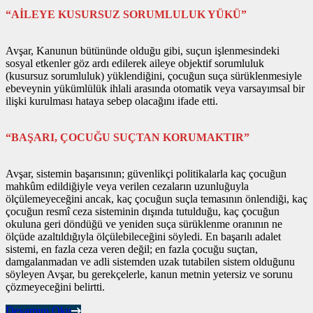
“AİLEYE KUSURSUZ SORUMLULUK YÜKÜ”
Avşar, Kanunun bütününde olduğu gibi, suçun işlenmesindeki
sosyal etkenler göz ardı edilerek aileye objektif sorumluluk
(kusursuz sorumluluk) yüklendiğini, çocuğun suça sürüklenmesiyle
ebeveynin yükümlülük ihlali arasında otomatik veya varsayımsal bir
ilişki kurulması hataya sebep olacağını ifade etti.
“BAŞARI, ÇOCUĞU SUÇTAN KORUMAKTIR”
Avşar, sistemin başarısının; güvenlikçi politikalarla kaç çocuğun
mahkûm edildiğiyle veya verilen cezaların uzunluğuyla
ölçülemeyeceğini ancak, kaç çocuğun suçla temasının önlendiği, kaç
çocuğun resmî ceza sisteminin dışında tutulduğu, kaç çocuğun
okuluna geri döndüğü ve yeniden suça sürüklenme oranının ne
ölçüde azaltıldığıyla ölçülebileceğini söyledi. En başarılı adalet
sistemi, en fazla ceza veren değil; en fazla çocuğu suçtan,
damgalanmadan ve adli sistemden uzak tutabilen sistem olduğunu
söyleyen Avşar, bu gerekçelerle, kanun metnin yetersiz ve sorunu
çözmeyeceğini belirtti.
Devamını Oku