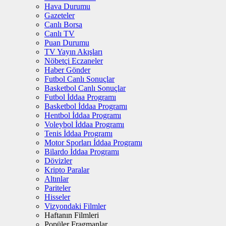
Hava Durumu
Gazeteler
Canlı Borsa
Canlı TV
Puan Durumu
TV Yayın Akışları
Nöbetçi Eczaneler
Haber Gönder
Futbol Canlı Sonuçlar
Basketbol Canlı Sonuçlar
Futbol İddaa Programı
Basketbol İddaa Programı
Hentbol İddaa Programı
Voleybol İddaa Programı
Tenis İddaa Programı
Motor Sporları İddaa Programı
Bilardo İddaa Programı
Dövizler
Kripto Paralar
Altınlar
Pariteler
Hisseler
Vizyondaki Filmler
Haftanın Filmleri
Popüler Fragmanlar