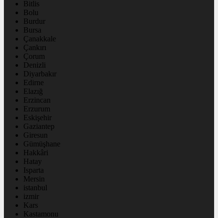
Bitlis
Bolu
Burdur
Bursa
Çanakkale
Çankırı
Çorum
Denizli
Diyarbakır
Edirne
Elazığ
Erzincan
Erzurum
Eskişehir
Gaziantep
Giresun
Gümüşhane
Hakkâri
Hatay
Isparta
Mersin
istanbul
izmir
Kars
Kastamonu