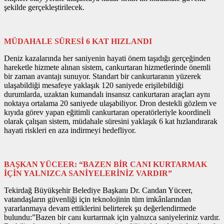
şekilde gerçekleştirilecek.
MÜDAHALE SÜRESİ 6 KAT HIZLANDI
Deniz kazalarında her saniyenin hayati önem taşıdığı gerçeğinden
hareketle hizmete alınan sistem, cankurtaran hizmetlerinde önemli
bir zaman avantajı sunuyor. Standart bir cankurtaranın yüzerek
ulaşabildiği mesafeye yaklaşık 120 saniyede erişilebildiği
durumlarda, uzaktan kumandalı insansız cankurtaran araçları aynı
noktaya ortalama 20 saniyede ulaşabiliyor. Dron destekli gözlem ve
kıyıda görev yapan eğitimli cankurtaran operatörleriyle koordineli
olarak çalışan sistem, müdahale süresini yaklaşık 6 kat hızlandırarak
hayati riskleri en aza indirmeyi hedefliyor.
BAŞKAN YÜCEER: “BAZEN BİR CANI KURTARMAK
İÇİN YALNIZCA SANİYELERİNİZ VARDIR”
Tekirdağ Büyükşehir Belediye Başkanı Dr. Candan Yüceer,
vatandaşların güvenliği için teknolojinin tüm imkânlarından
yararlanmaya devam ettiklerini belirterek şu değerlendirmede
bulundu:”Bazen bir canı kurtarmak için yalnızca saniyeleriniz vardır.