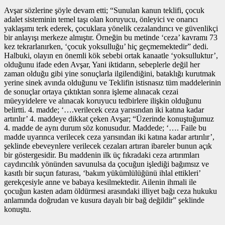
Avşar sözlerine şöyle devam etti; “Sunulan kanun teklifi, çocuk
adalet sisteminin temel taşı olan koruyucu, önleyici ve onarıcı
yaklaşımı terk ederek, çocuklara yönelik cezalandırıcı ve güvenlikçi
bir anlayışı merkeze almıştır. Örneğin bu metinde ‘ceza’ kavramı 73
kez tekrarlanırken, ‘çocuk yoksulluğu’ hiç geçmemektedir” dedi.
Halbuki, olayın en önemli kök sebebi ortak kanaatle ‘yoksulluktur’,
olduğunu ifade eden Avşar, Yani iktidarın, sebeplerle değil her
zaman olduğu gibi yine sonuçlarla ilgilendiğini, bataklığı kurutmak
yerine sinek avında olduğunu ve Teklifin istisnasız tüm maddelerinin
de sonuçlar ortaya çıktıktan sonra işleme alınacak cezai
müeyyidelere ve alınacak koruyucu tedbirlere ilişkin olduğunu
belirtti. 4. madde; ‘….verilecek ceza yarısından iki katına kadar
artırılır’ 4. maddeye dikkat çeken Avşar; “Üzerinde konuştuğumuz
4. madde de aynı durum söz konusudur. Maddede; ‘…. Faile bu
madde uyarınca verilecek ceza yarısından iki katına kadar artırılır’,
şeklinde ebeveynlere verilecek cezaları artıran ibareler bunun açık
bir göstergesidir. Bu maddenin ilk üç fıkradaki ceza artırımları
caydırıcılık yönünden savunulsa da çocuğun işlediği bağımsız ve
kasıtlı bir suçun faturası, ‘bakım yükümlülüğünü ihlal ettikleri’
gerekçesiyle anne ve babaya kesilmektedir. Ailenin ihmali ile
çocuğun kasten adam öldürmesi arasındaki illiyet bağı ceza hukuku
anlamında doğrudan ve kusura dayalı bir bağ değildir” şeklinde
konuştu.