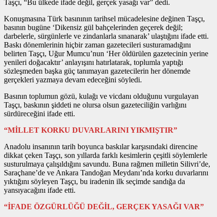
Taşçı, “Bu ülkede ifade değil, gerçek yasağı var” dedi.
Konuşmasına Türk basınının tarihsel mücadelesine değinen Taşçı,
basının bugüne ‘Dikensiz gül bahçelerinden geçerek değil;
darbelerle, sürgünlerle ve zindanlarla sınanarak’ ulaştığını ifade etti.
Baskı dönemlerinin hiçbir zaman gazetecileri susturamadığını
belirten Taşçı, Uğur Mumcu’nun ‘Her öldürülen gazetecinin yerine
yenileri doğacaktır’ anlayışını hatırlatarak, toplumla yaptığı
sözleşmeden başka güç tanımayan gazetecilerin her dönemde
gerçekleri yazmaya devam edeceğini söyledi.
Basının toplumun gözü, kulağı ve vicdanı olduğunu vurgulayan
Taşçı, baskının şiddeti ne olursa olsun gazeteciliğin varlığını
sürdüreceğini ifade etti.
“MİLLET KORKU DUVARLARINI YIKMIŞTIR”
Anadolu insanının tarih boyunca baskılar karşısındaki direncine
dikkat çeken Taşçı, son yıllarda farklı kesimlerin çeşitli söylemlerle
susturulmaya çalışıldığını savundu. Buna rağmen milletin Silivri’de,
Saraçhane’de ve Ankara Tandoğan Meydanı’nda korku duvarlarını
yıktığını söyleyen Taşçı, bu iradenin ilk seçimde sandığa da
yansıyacağını ifade etti.
“İFADE ÖZGÜRLÜĞÜ DEĞİL, GERÇEK YASAĞI VAR”