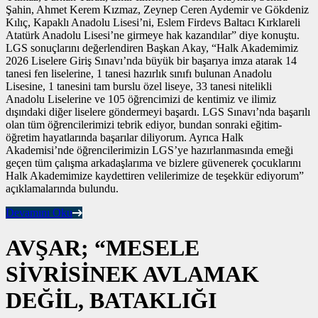
Şahin, Ahmet Kerem Kızmaz, Zeynep Ceren Aydemir ve Gökdeniz
Kılıç, Kapaklı Anadolu Lisesi’ni, Eslem Firdevs Baltacı Kırklareli
Atatürk Anadolu Lisesi’ne girmeye hak kazandılar” diye konuştu.
LGS sonuçlarını değerlendiren Başkan Akay, “Halk Akademimiz
2026 Liselere Giriş Sınavı’nda büyük bir başarıya imza atarak 14
tanesi fen liselerine, 1 tanesi hazırlık sınıfı bulunan Anadolu
Lisesine, 1 tanesini tam burslu özel liseye, 33 tanesi nitelikli
Anadolu Liselerine ve 105 öğrencimizi de kentimiz ve ilimiz
dışındaki diğer liselere göndermeyi başardı. LGS Sınavı’nda başarılı
olan tüm öğrencilerimizi tebrik ediyor, bundan sonraki eğitim-
öğretim hayatlarında başarılar diliyorum. Ayrıca Halk
Akademisi’nde öğrencilerimizin LGS’ye hazırlanmasında emeği
geçen tüm çalışma arkadaşlarıma ve bizlere güvenerek çocuklarını
Halk Akademimize kaydettiren velilerimize de teşekkür ediyorum”
açıklamalarında bulundu.
Devamını Oku
AVŞAR; “MESELE
SİVRİSİNEK AVLAMAK
DEĞİL, BATAKLIĞI