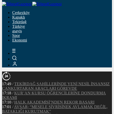
Çerkezköy
Kapaklı
Tekirdağ
Türkiye
asayiş
Spor
Ekonomi
17:49
/
TEKİRDAĞ SAHİLLERİNDE YENİ NESİL İNSANSIZ
CANKURTARAN ARAÇLARI GÖREVDE
17:18
/
KUR’AN KURSU ÖĞRENCİLERİNE DONDURMA
İKRAMI
17:10
/
HALK AKADEMİSİ’NDEN REKOR BAŞARI
17:01
/
AVŞAR; “MESELE SİVRİSİNEK AVLAMAK DEĞİL,
BATAKLIĞI KURUTMAK”