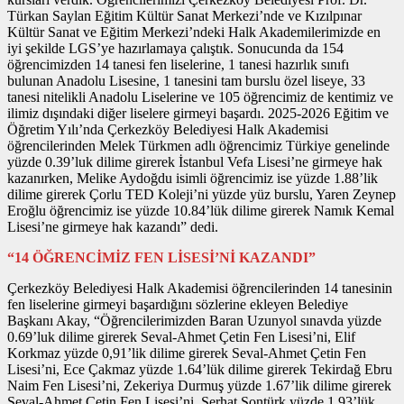
Türkan Saylan Eğitim Kültür Sanat Merkezi’nde ve Kızılpınar
Kültür Sanat ve Eğitim Merkezi’ndeki Halk Akademilerimizde en
iyi şekilde LGS’ye hazırlamaya çalıştık. Sonucunda da 154
öğrencimizden 14 tanesi fen liselerine, 1 tanesi hazırlık sınıfı
bulunan Anadolu Lisesine, 1 tanesini tam burslu özel liseye, 33
tanesi nitelikli Anadolu Liselerine ve 105 öğrencimiz de kentimiz ve
ilimiz dışındaki diğer liselere girmeyi başardı. 2025-2026 Eğitim ve
Öğretim Yılı’nda Çerkezköy Belediyesi Halk Akademisi
öğrencilerinden Melek Türkmen adlı öğrencimiz Türkiye genelinde
yüzde 0.39’luk dilime girerek İstanbul Vefa Lisesi’ne girmeye hak
kazanırken, Melike Aydoğdu isimli öğrencimiz ise yüzde 1.88’lik
dilime girerek Çorlu TED Koleji’ni yüzde yüz burslu, Yaren Zeynep
Eroğlu öğrencimiz ise yüzde 10.84’lük dilime girerek Namık Kemal
Lisesi’ne girmeye hak kazandı” dedi.
“14 ÖĞRENCİMİZ FEN LİSESİ’Nİ KAZANDI”
Çerkezköy Belediyesi Halk Akademisi öğrencilerinden 14 tanesinin
fen liselerine girmeyi başardığını sözlerine ekleyen Belediye
Başkanı Akay, “Öğrencilerimizden Baran Uzunyol sınavda yüzde
0.69’luk dilime girerek Seval-Ahmet Çetin Fen Lisesi’ni, Elif
Korkmaz yüzde 0,91’lik dilime girerek Seval-Ahmet Çetin Fen
Lisesi’ni, Ece Çakmaz yüzde 1.64’lük dilime girerek Tekirdağ Ebru
Naim Fen Lisesi’ni, Zekeriya Durmuş yüzde 1.67’lik dilime girerek
Seval-Ahmet Çetin Fen Lisesi’ni, Serhat Sontürk yüzde 1.93’lük