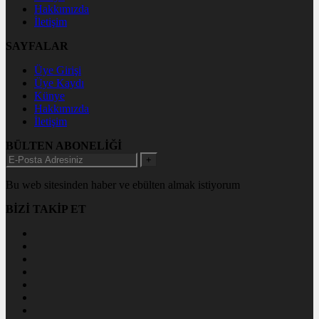
Hakkımızda
İletişim
SAYFALAR
Üye Girişi
Üye Kaydı
Künye
Hakkımızda
İletişim
BÜLTEN ABONELİĞİ
+
Bu web sitesinden haber ve ebülten almak istiyorum
BİZİ TAKİP ET