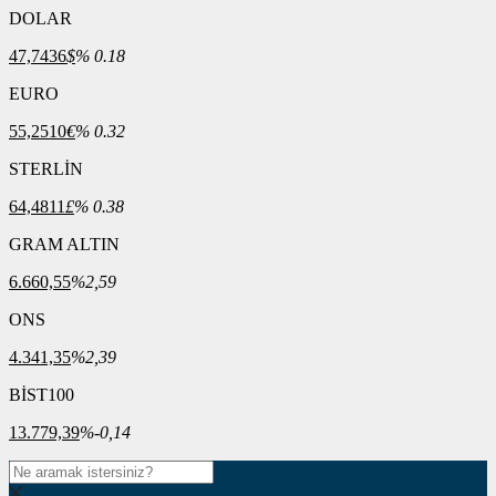
DOLAR
47,7436
$
% 0.18
EURO
55,2510
€
% 0.32
STERLİN
64,4811
£
% 0.38
GRAM ALTIN
6.660,55
%2,59
ONS
4.341,35
%2,39
BİST100
13.779,39
%-0,14