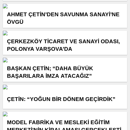
AHMET ÇETİN’DEN SAVUNMA SANAYİ’NE
ÖVGÜ
ÇERKEZKÖY TİCARET VE SANAYİ ODASI,
POLONYA VARŞOVA’DA
BAŞKAN ÇETİN; “DAHA BÜYÜK
BAŞARILARA İMZA ATACAĞIZ”
ÇETİN: “YOĞUN BİR DÖNEM GEÇİRDİK”
MODEL FABRİKA VE MESLEKİ EĞİTİM
MERKEZİ’NİN KİRALAMASI GERÇEKLEŞTİ