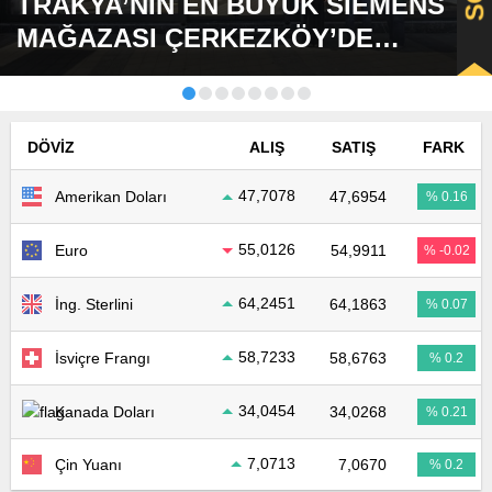
TRAKYA’NIN EN BÜYÜK SİEMENS
MAĞAZASI ÇERKEZKÖY’DE
AÇILDI
DÖVIZ
ALIŞ
SATIŞ
FARK
47,7078
Amerikan Doları
47,6954
% 0.16
55,0126
Euro
54,9911
% -0.02
64,2451
İng. Sterlini
64,1863
% 0.07
58,7233
İsviçre Frangı
58,6763
% 0.2
34,0454
Kanada Doları
34,0268
% 0.21
7,0713
Çin Yuanı
7,0670
% 0.2