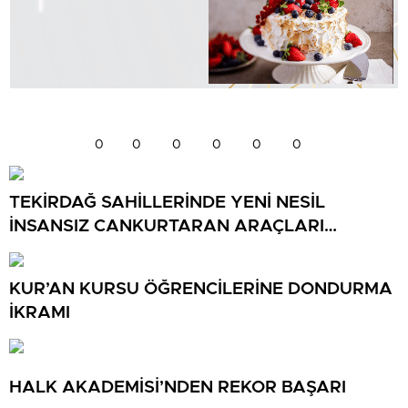
0
0
0
0
0
0
TEKİRDAĞ SAHİLLERİNDE YENİ NESİL
İNSANSIZ CANKURTARAN ARAÇLARI
GÖREVDE
KUR’AN KURSU ÖĞRENCİLERİNE DONDURMA
İKRAMI
HALK AKADEMİSİ’NDEN REKOR BAŞARI