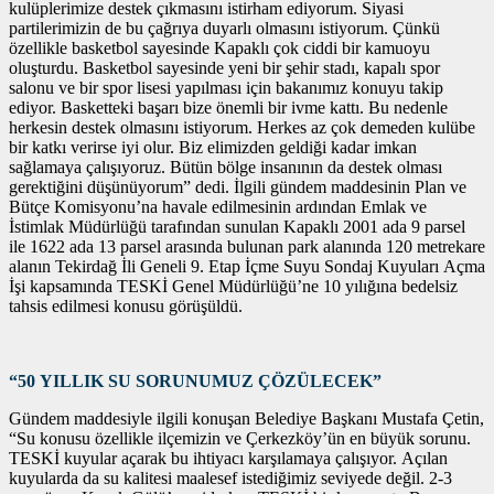
kulüplerimize destek çıkmasını istirham ediyorum. Siyasi
partilerimizin de bu çağrıya duyarlı olmasını istiyorum. Çünkü
özellikle basketbol sayesinde Kapaklı çok ciddi bir kamuoyu
oluşturdu. Basketbol sayesinde yeni bir şehir stadı, kapalı spor
salonu ve bir spor lisesi yapılması için bakanımız konuyu takip
ediyor. Basketteki başarı bize önemli bir ivme kattı. Bu nedenle
herkesin destek olmasını istiyorum. Herkes az çok demeden kulübe
bir katkı verirse iyi olur. Biz elimizden geldiği kadar imkan
sağlamaya çalışıyoruz. Bütün bölge insanının da destek olması
gerektiğini düşünüyorum” dedi. İlgili gündem maddesinin Plan ve
Bütçe Komisyonu’na havale edilmesinin ardından Emlak ve
İstimlak Müdürlüğü tarafından sunulan Kapaklı 2001 ada 9 parsel
ile 1622 ada 13 parsel arasında bulunan park alanında 120 metrekare
alanın Tekirdağ İli Geneli 9. Etap İçme Suyu Sondaj Kuyuları Açma
İşi kapsamında TESKİ Genel Müdürlüğü’ne 10 yılığına bedelsiz
tahsis edilmesi konusu görüşüldü.
“50 YILLIK SU SORUNUMUZ ÇÖZÜLECEK”
Gündem maddesiyle ilgili konuşan Belediye Başkanı Mustafa Çetin,
“Su konusu özellikle ilçemizin ve Çerkezköy’ün en büyük sorunu.
TESKİ kuyular açarak bu ihtiyacı karşılamaya çalışıyor. Açılan
kuyularda da su kalitesi maalesef istediğimiz seviyede değil. 2-3