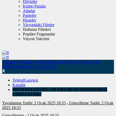
Dövizler
Kripto Paralar
Altınlar
Pariteler
Hisseler
Vizyondaki Filmler
Haftanın Filmleri
Popüler Fragmanlar
Vizyon Takvimi
Anasayfa
/
Kapaklı
/
MUSTAFA ÇETİN: “50 YILLIK SU
SORUNUMUZ ÇÖZÜLECEK”
TelgrafGazetesi
Kapaklı
MUSTAFA ÇETİN: “50 YILLIK SU SORUNUMUZ
ÇÖZÜLECEK”
Yayınlanma Tarihi: 2 Ocak 2025 18:33
- Güncelleme Tarihi: 2 Ocak
2025 18:33
Güncellenme - 2 Ocak 2025 18:33