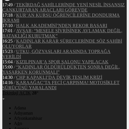
17:49
/
TEKİRDAĞ SAHİLLERİNDE YENİ NESİL İNSANSIZ
CANKURTARAN ARAÇLARI GÖREVDE
17:18
/
KUR’AN KURSU ÖĞRENCİLERİNE DONDURMA
İKRAMI
17:10
/
HALK AKADEMİSİ’NDEN REKOR BAŞARI
17:01
/
AVŞAR; “MESELE SİVRİSİNEK AVLAMAK DEĞİL,
BATAKLIĞI KURUTMAK”
16:25
/
KADINLAR KARAR SÜREÇLERİNDE SÖZ SAHİBİ
OLUYORLAR
15:23
/
UTKU, GÖZYAŞLARI ARASINDA TOPRAĞA
VERİLDİ
15:04
/
KIZILPINAR’A SPOR SALONU YAPILACAK
15:00
/
“KADINLAR ÖLDÜRÜLDÜKTEN SONRA DEĞİL,
YAŞARKEN KORUNMALI”
14:30
/
CHP KAPAKLI’DA DEVİR TESLİM KRİZİ
14:16
/
KARAAĞAÇ’TA FECİ ÇARPIŞMA! MOTOSİKLET
SÜRÜCÜSÜ YARALANDI
Tekirdağ
AÇIK
28°
Adana
Adıyaman
Afyonkarahisar
Ağrı
Amasya