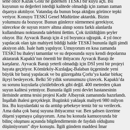
sene önce Kazak Gölü’ne giderken TESKİ bir kuyu açtı. Bu
kuyunun su değerleri istediği kalitede olmadığı için zaman zaman
dışarıya akıtılıyor. Vatandaş da bunun boşa aktığını görünce tepki
veriyor. Konuyu TESKİ Genel Müdürüne aktardık. Bizim
yolumuzu da bozuyor. Bunun günlerce sürmemesi gerekiyor,
sürecekse de suyun rezerv altına alınıp sonra farklı alanlarda
kullanılması noktasında talebimi ilettim. Çok üzüldüğüm şeyler
oluyor. Biz Ayvacık Barajı için 4 yıl boyunca uğraştık. 4 yıl önce
yapılacak olan işin mahiyeti bildiği halde TESKİ bununla ilgili şimdi
aksiyon aldı. İsale hattı yapılıyor. Umuyorum en kısa zamanda
TESKİ bu ihaleyi tamamlar ve su deposunda suyu kendi depolarına
aktararak Kapaklı’nın önemli bir ihtiyacını Ayvacık Barajı ile
karşılarız. Ayvacık Barajı yeterli olmadığı için DSİ yeni bir projeyi
hayata geçiriyor. Kömürköy-Kızılağaç-Balaban üçgeninde yeni
büyük bir baraj yapılacak ve bu güzergahta Çorlu’ya kadar birkaç
ilçeyi besleyecek. Belki 50 yıllık sorunumuzu çözecek. Kapaklı’da
su sorunu kuyularla çözülebilecek gibi değil. 400 metreden çıkan
suyun kalitesi yetmiyor. Bununla ilgili yeni devlet hastanesinin
ilerisinde arıtma tesisi projesi Kadir Albayrak zamanında hazırlandı.
İnşallah ihalesi gerçekleşir. Bugünkü yaklaşık maliyeti 980 milyon
lira. Bu kuyulardaki su da arıtılıp şebekeye temiz bir su verilecek.
Ama daha çok baraj suyuna ihtiyacımız var. Ben şahsen üzerime
düşeni yapmaya çalışıyorum. Ama bu konuda kamuoyunda bir
bilinç oluşması açısında bilgilendirmenin de faydalı olduğunu
düşünüyorum” diye konuştu. İlgili gündem maddesi İmar