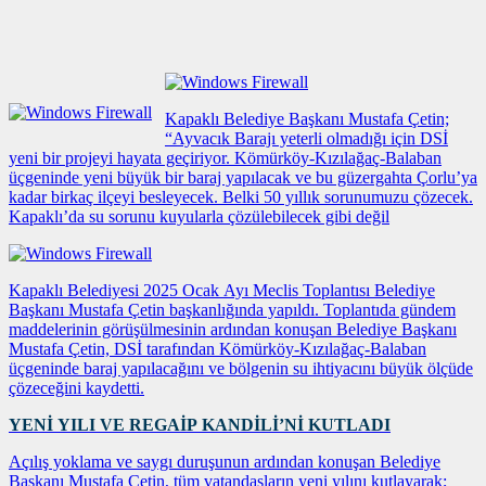
Kapaklı Belediye Başkanı Mustafa Çetin;
“Ayvacık Barajı yeterli olmadığı için DSİ
yeni bir projeyi hayata geçiriyor. Kömürköy-Kızılağaç-Balaban
üçgeninde yeni büyük bir baraj yapılacak ve bu güzergahta Çorlu’ya
kadar birkaç ilçeyi besleyecek. Belki 50 yıllık sorunumuzu çözecek.
Kapaklı’da su sorunu kuyularla çözülebilecek gibi değil
Kapaklı Belediyesi 2025 Ocak Ayı Meclis Toplantısı Belediye
Başkanı Mustafa Çetin başkanlığında yapıldı. Toplantıda gündem
maddelerinin görüşülmesinin ardından konuşan Belediye Başkanı
Mustafa Çetin, DSİ tarafından Kömürköy-Kızılağaç-Balaban
üçgeninde baraj yapılacağını ve bölgenin su ihtiyacını büyük ölçüde
çözeceğini kaydetti.
YENİ YILI VE REGAİP KANDİLİ’Nİ KUTLADI
Açılış yoklama ve saygı duruşunun ardından konuşan Belediye
Başkanı Mustafa Çetin, tüm vatandaşların yeni yılını kutlayarak;