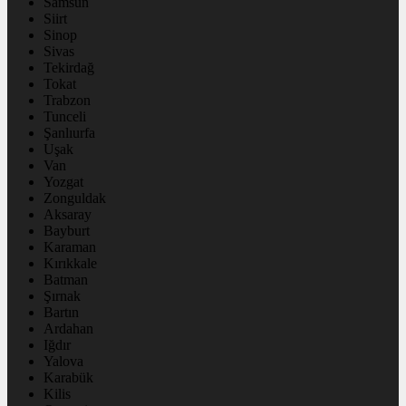
Samsun
Siirt
Sinop
Sivas
Tekirdağ
Tokat
Trabzon
Tunceli
Şanlıurfa
Uşak
Van
Yozgat
Zonguldak
Aksaray
Bayburt
Karaman
Kırıkkale
Batman
Şırnak
Bartın
Ardahan
Iğdır
Yalova
Karabük
Kilis