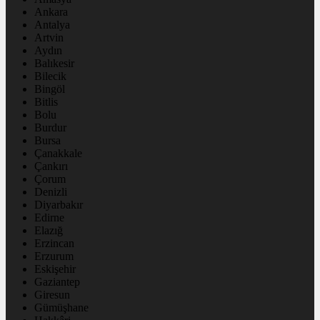
Ankara
Antalya
Artvin
Aydın
Balıkesir
Bilecik
Bingöl
Bitlis
Bolu
Burdur
Bursa
Çanakkale
Çankırı
Çorum
Denizli
Diyarbakır
Edirne
Elazığ
Erzincan
Erzurum
Eskişehir
Gaziantep
Giresun
Gümüşhane