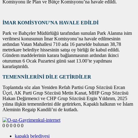
Komisyonu ile Plan ve Bütçe Komisyonu’na havale edildi.
İMAR KOMİSYONU’NA HAVALE EDİLDİ
Park ve Bahçeler Müdürlüğü tarafından sunulan Park Alanına isim
verilmesi konusunun İmar Komisyonu’na havale edilmesinin
ardından Vatan Mahallesi 710 ada 16 parselde bulunan 38,78
metrekare belediye hissesinin satışı oy birliği ile kabul edildi.
Gündem maddelerinin karara bağlanmasının ardından ikinci
oturumun 6 Ocak Pazartesi günü saat 13.00’te yapılması
kararlaştırıldı.
TEMENNİLERİNİ DİLE GETİRDİLER
Toplantıda söz alan Yeniden Refah Partisi Grup Sözcüsü Ercan
Üçel, AK Parti Grup Sözcüsü Metin Kanat, MHP Grup Sözcüsü
Hakan Değirmenci ve CHP Grup Sözcüsü Ergin Yıldırım, 2025
yılına ilişkin temennilerini dile getirirken, Kapaklı halkının ve İslam
Aleminin Regaip Kandili’ni de kutladı.
0
0
0
0
0
0
kapaklı belediyesi