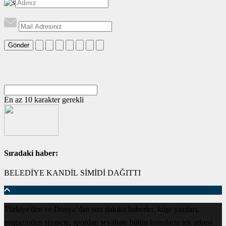
Gönder
En az 10 karakter gerekli
Sıradaki haber:
BELEDİYE KANDİL SİMİDİ DAĞITTI
Türkiye'den ve Dünya’dan son dakika haberler, köşe yazıları,
magazinden siyasete, spordan seyahate bütün konuların tek adresi