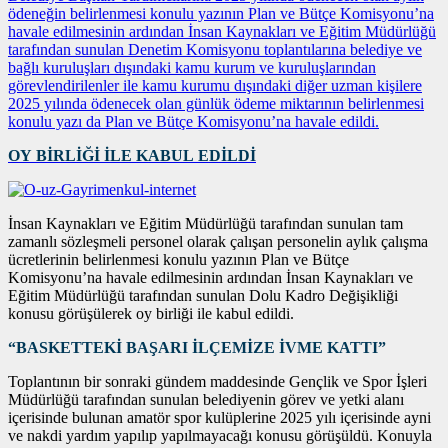
ödeneğin belirlenmesi konulu yazının Plan ve Bütçe Komisyonu’na
havale edilmesinin ardından İnsan Kaynakları ve Eğitim Müdürlüğü
tarafından sunulan Denetim Komisyonu toplantılarına belediye ve
bağlı kuruluşları dışındaki kamu kurum ve kuruluşlarından
görevlendirilenler ile kamu kurumu dışındaki diğer uzman kişilere
2025 yılında ödenecek olan günlük ödeme miktarının belirlenmesi
konulu yazı da Plan ve Bütçe Komisyonu’na havale edildi.
OY BİRLİĞİ İLE KABUL EDİLDİ
İnsan Kaynakları ve Eğitim Müdürlüğü tarafından sunulan tam
zamanlı sözleşmeli personel olarak çalışan personelin aylık çalışma
ücretlerinin belirlenmesi konulu yazının Plan ve Bütçe
Komisyonu’na havale edilmesinin ardından İnsan Kaynakları ve
Eğitim Müdürlüğü tarafından sunulan Dolu Kadro Değişikliği
konusu görüşülerek oy birliği ile kabul edildi.
“BASKETTEKİ BAŞARI İLÇEMİZE İVME KATTI”
Toplantının bir sonraki gündem maddesinde Gençlik ve Spor İşleri
Müdürlüğü tarafından sunulan belediyenin görev ve yetki alanı
içerisinde bulunan amatör spor kulüplerine 2025 yılı içerisinde ayni
ve nakdi yardım yapılıp yapılmayacağı konusu görüşüldü. Konuyla