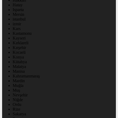
Hakkâri
Hatay
Isparta
Mersin
istanbul
izmir
Kars
Kastamonu
Kayseri
Kırklareli
Kırşehir
Kocaeli
Konya
Kütahya
Malatya
Manisa
Kahramanmaraş
Mardin
Muğla
Muş
Nevşehir
Niğde
Ordu
Rize
Sakarya