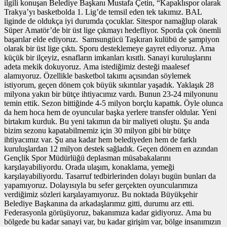
ilgili konuşan Belediye Başkanı Mustafa Çetin, “Kapaklıspor olarak
Trakya’yı basketbolda 1. Lig’de temsil eden tek takımız. BAL
liginde de oldukça iyi durumda çocuklar. Sitespor namağlup olarak
Süper Amatör’de bir üst lige çıkmayı hedefliyor. Sporda çok önemli
başarılar elde ediyoruz. Samsungücü Taşkıran kulübü de şampiyon
olarak bir üst lige çıktı. Sporu desteklemeye gayret ediyoruz. Ama
küçük bir ilçeyiz, esnafların imkanları kısıtlı. Sanayi kuruluşlarını
adeta mekik dokuyoruz. Ama istediğimiz desteği maalesef
alamıyoruz. Özellikle basketbol takımı açısından söylemek
istiyorum, geçen dönem çok büyük sıkıntılar yaşadık. Yaklaşık 28
milyona yakın bir bütçe ihtiyacımız vardı. Bunun 23-24 milyonunu
temin ettik. Sezon bittiğinde 4-5 milyon borçlu kapattık. Öyle olunca
da hem hoca hem de oyuncular başka yerlere transfer oldular. Yeni
birtakım kurduk. Bu yeni takımın da bir maliyeti oluştu. Şu anda
bizim sezonu kapatabilmemiz için 30 milyon gibi bir bütçe
ihtiyacımız var. Şu ana kadar hem belediyeden hem de farklı
kuruluşlardan 12 milyon destek sağladık. Geçen dönem en azından
Gençlik Spor Müdürlüğü deplasman müsabakalarını
karşılayabiliyordu. Orada ulaşım, konaklama, yemeği
karşılayabiliyordu. Tasarruf tedbirlerinden dolayı bugün bunları da
yapamıyoruz. Dolayısıyla bu sefer gerçekten oyuncularımıza
verdiğimiz sözleri karşılayamıyoruz. Bu noktada Büyükşehir
Belediye Başkanına da arkadaşlarımız gitti, durumu arz etti.
Federasyonla görüşüyoruz, bakanımıza kadar gidiyoruz. Ama bu
bölgede bu kadar sanayi var, bu kadar girişim var, bölge insanımızın