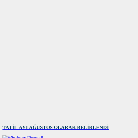
TATİL AYI AĞUSTOS OLARAK BELİRLENDİ