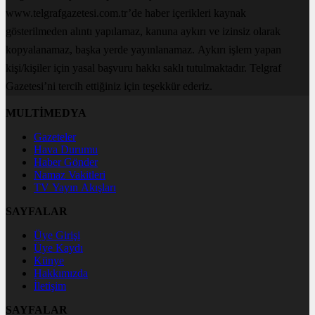
www.telgrafgazetesi.com.tr’de haber içerikleri kaynak
gösterilmeden alıntı yapılamaz, kanuna aykırı ve izinsiz olarak
kopyalanamaz, başka yerde yayınlanamaz. Aykırı işlem yapan
kişi/kişiler için yasal başvuru hakkı saklı tutulmaktadır. Telgraf
Gazetesi’ni tercih ettiğiniz için teşekkür ederiz.
MULTİMEDYA
Gazeteler
Hava Durumu
Haber Gönder
Namaz Vakitleri
TV Yayın Akışları
SAYFALAR
Üye Girişi
Üye Kaydı
Künye
Hakkımızda
İletişim
SAYFALAR