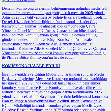
Denetim komisyonu üyelerinin belirlenmesinin ardından meclis tatil
ayının belirlenmesi konulu yazı görüşülerek meclisin 2025 yılında
Ağustos ayında tatil yapması oy birliğiyle karara bağlandı. Toplantı
Destek Hizmetleri Müdürlüğü tarafından sunulan 1 adet Çöp
Kamyonunun alınması ve alınacak çöp kamyonu için Çevre
Yönetimi Genel Müdürlüğü’nce sağlanacak olan hibe desteğinin
kabul edilmesi konulu yazının görüşülmesi ile devam etti. İlgili
gündem maddesinin Plan ve Bütçe Komisyonu’na havale
edilmesinin ardından Kadın ve Aile Hizmetleri Müdürlüğü
tarafından Kadın ve Aile Hizmetleri Müdürlüğü Görev ve Çalışma
Yönetmeliği’nin revize edilmesi konulu yazı görüşülerek oy birliği
ile Plan ve Bütçe Komisyonu’na havale edildi.
KOMİSYONA HAVALE EDİLDİ
İnsan Kaynakları ve Eğitim Müdürlüğü tarafından sunulan Meclis
Başkan ve üyelerine, Meclis ve Komisyon toplantılarına katıldıkları
her gün için 2025 yılında ödenecek huzur hakkının belirlenmesi
konulu yazının Plan ve Bütçe Komisyonu’na havale edilmesinin
ardından Belediye bünyesinde çalışan Zabıta Memurlarına 2025
yılında verilecek olan fazla çalışma ücretinin belirlenmesi konusu da
Plan ve Bütçe Komisyonu’na havale edildi. İnsan Kaynakları ve
Eğitim Müdürlüğü tarafından sunulan görev yapan Meclis Üyesi
Belediye Başkan Yardımcılarına 2025 yılında ödenecek olan aylık