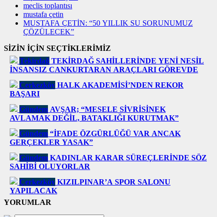
meclis toplantısı
mustafa çetin
MUSTAFA ÇETİN: “50 YILLIK SU SORUNUMUZ
ÇÖZÜLECEK”
SİZİN İÇİN SEÇTİKLERİMİZ
Tekirdağ
TEKİRDAĞ SAHİLLERİNDE YENİ NESİL
İNSANSIZ CANKURTARAN ARAÇLARI GÖREVDE
Çerkezköy
HALK AKADEMİSİ’NDEN REKOR
BAŞARI
Gündem
AVŞAR; “MESELE SİVRİSİNEK
AVLAMAK DEĞİL, BATAKLIĞI KURUTMAK”
Gündem
“İFADE ÖZGÜRLÜĞÜ VAR ANCAK
GERÇEKLER YASAK”
Gündem
KADINLAR KARAR SÜREÇLERİNDE SÖZ
SAHİBİ OLUYORLAR
Çerkezköy
KIZILPINAR’A SPOR SALONU
YAPILACAK
YORUMLAR