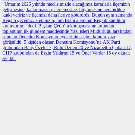
“Umarım 2025 yılında meclisimizde alacağımız kararlarla ilçemizin
gelişmesine, kalkınmasına, ilerlemesine, büyümesine hep birlikte
katkı veririz ve ilçemizi daha ileriye götürürüz. Bugün aynı zamanda
Regaib gecemiz. Hepinizin, tüm İslam aleminin Regaib kandilini
kutluyorum” dedi. Başkan Çetin’in konuşmasının ardından
toplantının ilk gündem maddesinde Yazı işleri Müdürlüğü tarafından
sunulan Denetim Komisyonu üyelerinin seçimi konulu yazı
görüşüldü. 5 kişiden oluşan Denetim Komisyonu’na AK Parti
grubundan Barış Özek 17, Ruhi Özden 20 ve Nizamettin Çoban 17,
CHP grubundan da Ergin Yıldırım 15 ve Öner Vardar 15 oy olarak
seçildi.