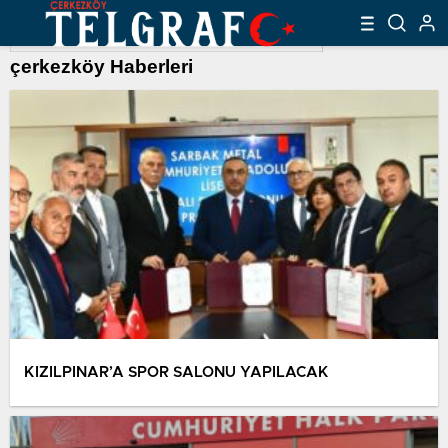
çerkezköy Haberleri
KIZILPINAR’A SPOR SALONU YAPILACAK