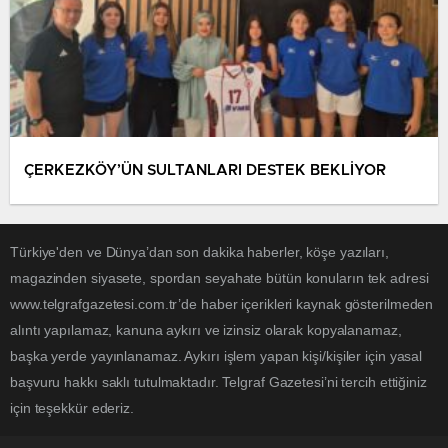
ÇERKEZKÖY’ÜN SULTANLARI DESTEK BEKLİYOR
Türkiye'den ve Dünya’dan son dakika haberler, köşe yazıları,
magazinden siyasete, spordan seyahate bütün konuların tek adresi
www.telgrafgazetesi.com.tr’de haber içerikleri kaynak gösterilmeden
alıntı yapılamaz, kanuna aykırı ve izinsiz olarak kopyalanamaz,
başka yerde yayınlanamaz. Aykırı işlem yapan kişi/kişiler için yasal
başvuru hakkı saklı tutulmaktadır. Telgraf Gazetesi’ni tercih ettiğiniz
için teşekkür ederiz.