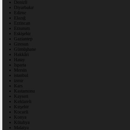
Denizli
Diyarbakır
Edirne
Elazığ
Erzincan
Erzurum
Eskişehir
Gaziantep
Giresun
Gümüşhane
Hakkâri
Hatay
Isparta
Mersin
istanbul
izmir
Kars
Kastamonu
Kayseri
Kırklareli
Kırşehir
Kocaeli
Konya
Kütahya
Malatya