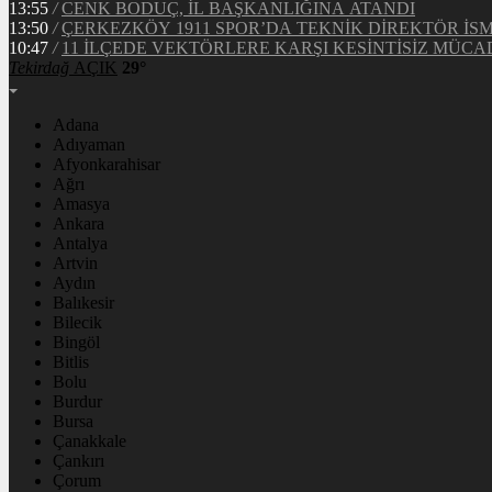
13:55
/
CENK BODUÇ, İL BAŞKANLIĞINA ATANDI
13:50
/
ÇERKEZKÖY 1911 SPOR’DA TEKNİK DİREKTÖR İS
10:47
/
11 İLÇEDE VEKTÖRLERE KARŞI KESİNTİSİZ MÜCA
Tekirdağ
AÇIK
29°
Adana
Adıyaman
Afyonkarahisar
Ağrı
Amasya
Ankara
Antalya
Artvin
Aydın
Balıkesir
Bilecik
Bingöl
Bitlis
Bolu
Burdur
Bursa
Çanakkale
Çankırı
Çorum