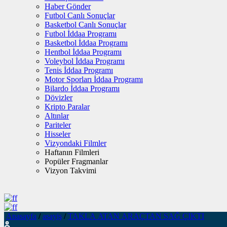
Haber Gönder
Futbol Canlı Sonuçlar
Basketbol Canlı Sonuçlar
Futbol İddaa Programı
Basketbol İddaa Programı
Hentbol İddaa Programı
Voleybol İddaa Programı
Tenis İddaa Programı
Motor Sporları İddaa Programı
Bilardo İddaa Programı
Dövizler
Kripto Paralar
Altınlar
Pariteler
Hisseler
Vizyondaki Filmler
Haftanın Filmleri
Popüler Fragmanlar
Vizyon Takvimi
Anasayfa
/
asayiş
/
TAKLA ATAN ARAÇTAN SAĞ ÇIKTI