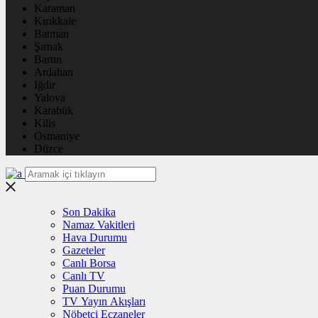
Karaman
Kırıkkale
Batman
Şırnak
Bartın
Ardahan
Iğdır
Yalova
Karabük
Kilis
Osmaniye
Düzce
Son Dakika
Namaz Vakitleri
Hava Durumu
Gazeteler
Canlı Borsa
Canlı TV
Puan Durumu
TV Yayın Akışları
Nöbetçi Eczaneler