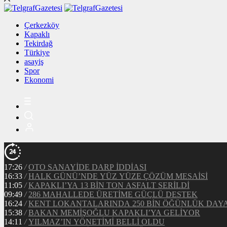
Çerkezköy
Kapaklı
Tekirdağ
Türkiye
asayiş
Spor
Ekonomi
17:26
/
OTO SANAYİDE DARP İDDİASI
16:33
/
HALK GÜNÜ’NDE YÜZ YÜZE ÇÖZÜM MESAİSİ
11:05
/
KAPAKLI’YA 13 BİN TON ASFALT SERİLDİ
09:49
/
286 MAHALLEDE ÜRETİME GÜÇLÜ DESTEK
16:24
/
KENT LOKANTALARINDA 250 BİN ÖĞÜNLÜK DAY
15:38
/
BAKAN MEMİŞOĞLU KAPAKLI’YA GELİYOR
14:11
/
YILMAZ’IN YÖNETİMİ BELLİ OLDU