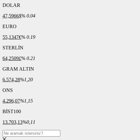
DOLAR
47,5966
$
% 0.04
EURO
55,1347
€
% 0.19
STERLİN
64,2509
£
% 0.21
GRAM ALTIN
6.574,28
%1,20
ONS
4.296,07
%1,15
BİST100
13.703,13
%0,11