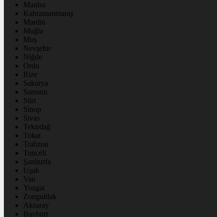
Manisa
Kahramanmaraş
Mardin
Muğla
Muş
Nevşehir
Niğde
Ordu
Rize
Sakarya
Samsun
Siirt
Sinop
Sivas
Tekirdağ
Tokat
Trabzon
Tunceli
Şanlıurfa
Uşak
Van
Yozgat
Zonguldak
Aksaray
Bayburt