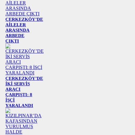
ÇERKEZKÖY’DE
AİLELER
ARASINDA
ARBEDE
ÇIKTI
ÇERKEZKÖY’DE
İKİ SERVİS
ARACI
ÇARPIŞTI: 8
İŞÇİ
YARALANDI