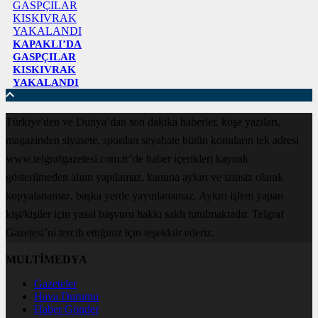
KAPAKLI’DA
GASPÇILAR
KISKIVRAK
YAKALANDI
Türkiye'den ve Dünya’dan son dakika haberler, köşe yazıları,
magazinden siyasete, spordan seyahate bütün konuların tek adresi
www.telgrafgazetesi.com.tr’de haber içerikleri kaynak
gösterilmeden alıntı yapılamaz, kanuna aykırı ve izinsiz olarak
kopyalanamaz, başka yerde yayınlanamaz. Aykırı işlem yapan
kişi/kişiler için yasal başvuru hakkı saklı tutulmaktadır. Telgraf
Gazetesi’ni tercih ettiğiniz için teşekkür ederiz.
MULTİMEDYA
Gazeteler
Hava Durumu
Haber Gönder