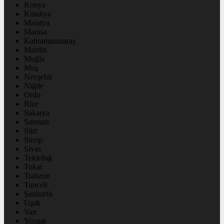
Konya
Kütahya
Malatya
Manisa
Kahramanmaraş
Mardin
Muğla
Muş
Nevşehir
Niğde
Ordu
Rize
Sakarya
Samsun
Siirt
Sinop
Sivas
Tekirdağ
Tokat
Trabzon
Tunceli
Şanlıurfa
Uşak
Van
Yozgat