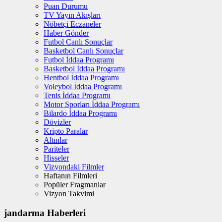
Puan Durumu
TV Yayın Akışları
Nöbetçi Eczaneler
Haber Gönder
Futbol Canlı Sonuçlar
Basketbol Canlı Sonuçlar
Futbol İddaa Programı
Basketbol İddaa Programı
Hentbol İddaa Programı
Voleybol İddaa Programı
Tenis İddaa Programı
Motor Sporları İddaa Programı
Bilardo İddaa Programı
Dövizler
Kripto Paralar
Altınlar
Pariteler
Hisseler
Vizyondaki Filmler
Haftanın Filmleri
Popüler Fragmanlar
Vizyon Takvimi
jandarma Haberleri