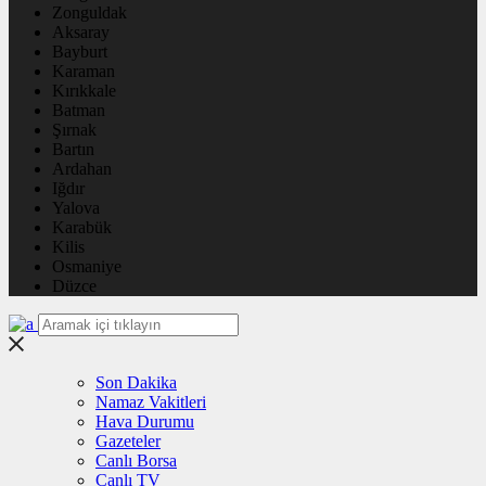
Zonguldak
Aksaray
Bayburt
Karaman
Kırıkkale
Batman
Şırnak
Bartın
Ardahan
Iğdır
Yalova
Karabük
Kilis
Osmaniye
Düzce
Son Dakika
Namaz Vakitleri
Hava Durumu
Gazeteler
Canlı Borsa
Canlı TV