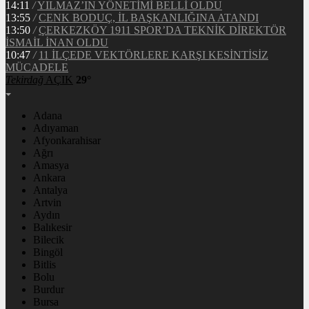
14:11
/
YILMAZ’IN YÖNETİMİ BELLİ OLDU
13:55
/
CENK BODUÇ, İL BAŞKANLIĞINA ATANDI
13:50
/
ÇERKEZKÖY 1911 SPOR’DA TEKNİK DİREKTÖR
İSMAİL İNAN OLDU
10:47
/
11 İLÇEDE VEKTÖRLERE KARŞI KESİNTİSİZ
MÜCADELE
Tekirdağ
AÇIK
29°
Adana
Adıyaman
Afyonkarahisar
Ağrı
Amasya
Ankara
Antalya
Artvin
Aydın
Balıkesir
Bilecik
Bingöl
Bitlis
Bolu
Burdur
Bursa