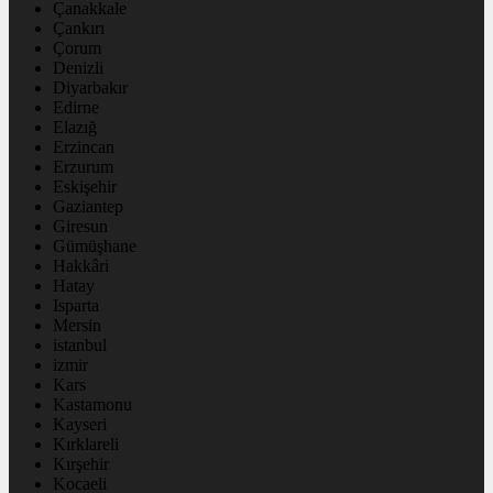
Çanakkale
Çankırı
Çorum
Denizli
Diyarbakır
Edirne
Elazığ
Erzincan
Erzurum
Eskişehir
Gaziantep
Giresun
Gümüşhane
Hakkâri
Hatay
Isparta
Mersin
istanbul
izmir
Kars
Kastamonu
Kayseri
Kırklareli
Kırşehir
Kocaeli