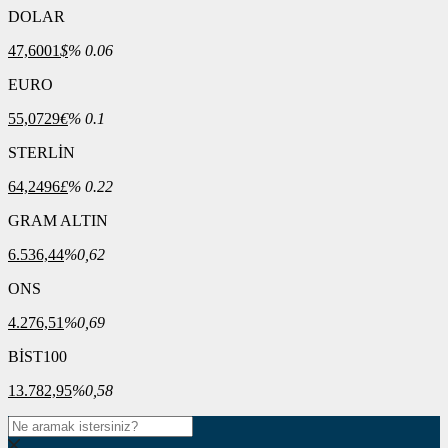
DOLAR
47,6001
$
% 0.06
EURO
55,0729
€
% 0.1
STERLİN
64,2496
£
% 0.22
GRAM ALTIN
6.536,44
%0,62
ONS
4.276,51
%0,69
BİST100
13.782,95
%0,58