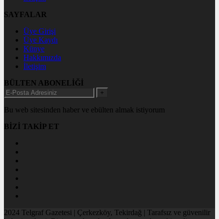
SAYFALAR
Üye Girişi
Üye Kaydı
Künye
Hakkımızda
İletişim
BÜLTEN ABONELİĞİ
+
Bu web sitesinden haber ve ebülten almak istiyorum
BİZİ TAKİP ET
2024 Telgraf Gazetesi | Çerkezköy, Tekirdağ | Tarafsız ve güvenilir