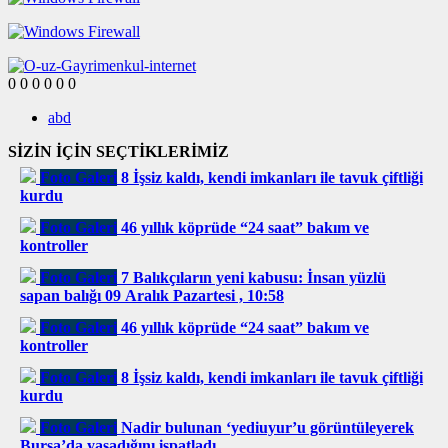
0
0
0
0
0
0
abd
SİZİN İÇİN SEÇTİKLERİMİZ
Foto Galeri
8 İşsiz kaldı, kendi imkanları ile tavuk çiftliği
kurdu
Foto Galeri
46 yıllık köprüde “24 saat” bakım ve
kontroller
Foto Galeri
7 Balıkçıların yeni kabusu: İnsan yüzlü
sapan balığı 09 Aralık Pazartesi , 10:58
Foto Galeri
46 yıllık köprüde “24 saat” bakım ve
kontroller
Foto Galeri
8 İşsiz kaldı, kendi imkanları ile tavuk çiftliği
kurdu
Foto Galeri
Nadir bulunan ‘yediuyur’u görüntüleyerek
Bursa’da yaşadığını ispatladı