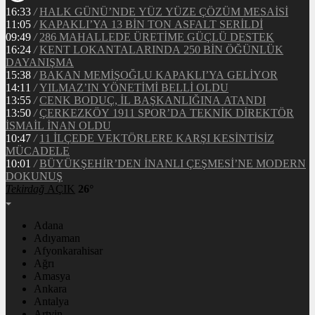
16:33
/
HALK GÜNÜ’NDE YÜZ YÜZE ÇÖZÜM MESAİSİ
11:05
/
KAPAKLI’YA 13 BİN TON ASFALT SERİLDİ
09:49
/
286 MAHALLEDE ÜRETİME GÜÇLÜ DESTEK
16:24
/
KENT LOKANTALARINDA 250 BİN ÖĞÜNLÜK
DAYANIŞMA
15:38
/
BAKAN MEMİŞOĞLU KAPAKLI’YA GELİYOR
14:11
/
YILMAZ’IN YÖNETİMİ BELLİ OLDU
13:55
/
CENK BODUÇ, İL BAŞKANLIĞINA ATANDI
13:50
/
ÇERKEZKÖY 1911 SPOR’DA TEKNİK DİREKTÖR
İSMAİL İNAN OLDU
10:47
/
11 İLÇEDE VEKTÖRLERE KARŞI KESİNTİSİZ
MÜCADELE
10:01
/
BÜYÜKŞEHİR’DEN İNANLI ÇEŞMESİ’NE MODERN
DOKUNUŞ
Tekirdağ
AÇIK
26°
Adana
Adıyaman
Afyonkarahisar
Ağrı
Amasya
Ankara
Antalya
Artvin