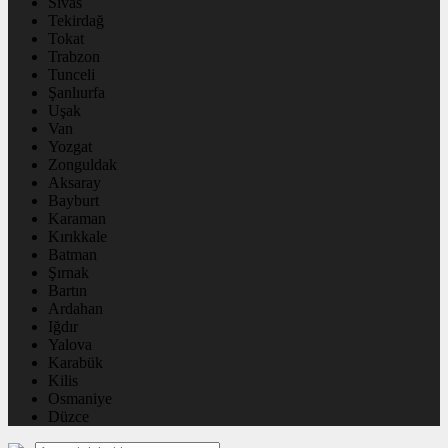
Sivas
Tekirdağ
Tokat
Trabzon
Tunceli
Şanlıurfa
Uşak
Van
Yozgat
Zonguldak
Aksaray
Bayburt
Karaman
Kırıkkale
Batman
Şırnak
Bartın
Ardahan
Iğdır
Yalova
Karabük
Kilis
Osmaniye
Düzce