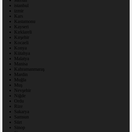
Mersin
istanbul
izmir
Kars
Kastamonu
Kayseri
Kırklareli
Kırşehir
Kocaeli
Konya
Kütahya
Malatya
Manisa
Kahramanmaraş
Mardin
Muğla
Muş
Nevşehir
Niğde
Ordu
Rize
Sakarya
Samsun
Siirt
Sinop