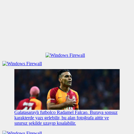
Galatasaraylı futbolco Radamel Falcao. Buraya sonsuz
karakterde yazı gelebilir, bu alan fotoğrafa aittir ve
sınırsız şekilde uzayıp kısalabilir.