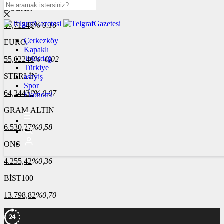
DOLAR
47,7134
$
% 0.16
Çerkezköy
EURO
Kapaklı
Tekirdağ
55,0224
€
% -0.02
Türkiye
STERLİN
asayiş
Spor
64,2443
£
% 0.07
Ekonomi
GRAM ALTIN
6.530,27
%0,58
ONS
4.255,42
%0,36
BİST100
13.798,82
%0,70