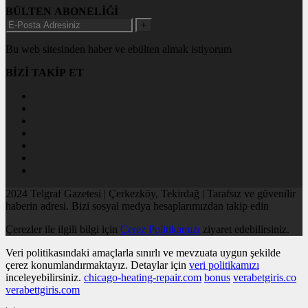
BÜLTEN ABONELİĞİ
+
Bu web sitesinden haber ve ebülten almak istiyorum
BİZİ TAKİP ET
2024 Telgraf Gazetesi | Çerkezköy, Tekirdağ | Tarafsız ve güvenilir
haberin adresi. Bizi sosyal medya hesaplarımızdan takip edin
Çerezler ile ilgili bilgi için
Çerez Politikamızı
ziyaret edebilirsiniz.
Veri politikasındaki amaçlarla sınırlı ve mevzuata uygun şekilde
çerez konumlandırmaktayız. Detaylar için
veri politikamızı
inceleyebilirsiniz.
chicago-heating-repair.com
bonus
verabetgiris.co
verabettgiris.com