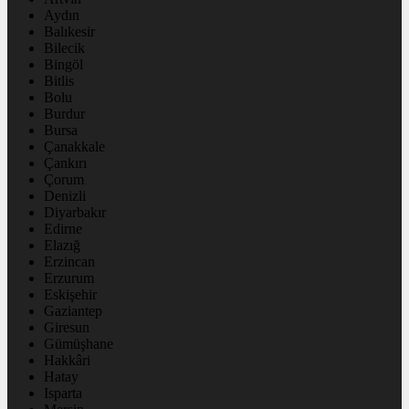
Aydın
Balıkesir
Bilecik
Bingöl
Bitlis
Bolu
Burdur
Bursa
Çanakkale
Çankırı
Çorum
Denizli
Diyarbakır
Edirne
Elazığ
Erzincan
Erzurum
Eskişehir
Gaziantep
Giresun
Gümüşhane
Hakkâri
Hatay
Isparta