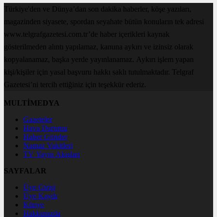
Türkiye'den ve Dünya’dan son dakika haberler, köşe yazıları,
magazinden siyasete, spordan seyahate bütün konuların tek adresi
www.telgrafgazetesi.com.tr’de haber içerikleri kaynak
gösterilmeden alıntı yapılamaz, kanuna aykırı ve izinsiz olarak
kopyalanamaz, başka yerde yayınlanamaz. Aykırı işlem yapan
kişi/kişiler için yasal başvuru hakkı saklı tutulmaktadır. Telgraf
Gazetesi’ni tercih ettiğiniz için teşekkür ederiz.
MULTİMEDYA
Gazeteler
Hava Durumu
Haber Gönder
Namaz Vakitleri
TV Yayın Akışları
SAYFALAR
Üye Girişi
Üye Kaydı
Künye
Hakkımızda