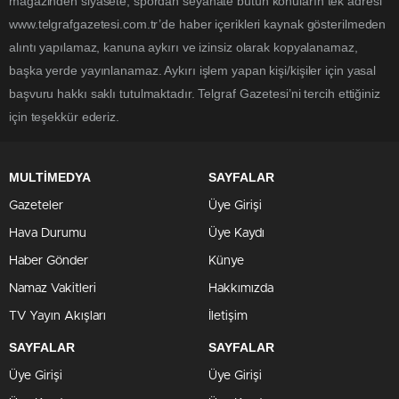
magazinden siyasete, spordan seyahate bütün konuların tek adresi
www.telgrafgazetesi.com.tr’de haber içerikleri kaynak gösterilmeden
alıntı yapılamaz, kanuna aykırı ve izinsiz olarak kopyalanamaz,
başka yerde yayınlanamaz. Aykırı işlem yapan kişi/kişiler için yasal
başvuru hakkı saklı tutulmaktadır. Telgraf Gazetesi’ni tercih ettiğiniz
için teşekkür ederiz.
MULTİMEDYA
SAYFALAR
Gazeteler
Üye Girişi
Hava Durumu
Üye Kaydı
Haber Gönder
Künye
Namaz Vakitleri
Hakkımızda
TV Yayın Akışları
İletişim
SAYFALAR
SAYFALAR
Üye Girişi
Üye Girişi