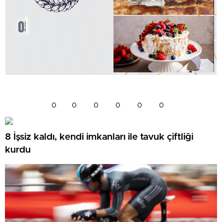
0
0
0
0
0
0
8 İşsiz kaldı, kendi imkanları ile tavuk çiftliği
kurdu