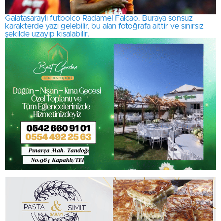
Galatasaraylı futbolco Radamel Falcao. Buraya sonsuz
karakterde yazı gelebilir, bu alan fotoğrafa aittir ve sınırsız
şekilde uzayıp kısalabilir.