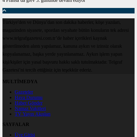
4 Fransa’da grev 5. gününde devam ediyor
Türkiye'den ve Dünya’dan son dakika haberler, köşe yazıları,
magazinden siyasete, spordan seyahate bütün konuların tek adresi
www.telgrafgazetesi.com.tr’de haber içerikleri kaynak
gösterilmeden alıntı yapılamaz, kanuna aykırı ve izinsiz olarak
kopyalanamaz, başka yerde yayınlanamaz. Aykırı işlem yapan
kişi/kişiler için yasal başvuru hakkı saklı tutulmaktadır. Telgraf
Gazetesi’ni tercih ettiğiniz için teşekkür ederiz.
MULTİMEDYA
Gazeteler
Hava Durumu
Haber Gönder
Namaz Vakitleri
TV Yayın Akışları
SAYFALAR
Üye Girişi