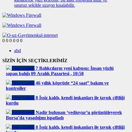
sınırsız şekilde uzayıp kısalabilir.
0
0
0
0
0
0
abd
SİZİN İÇİN SEÇTİKLERİMİZ
Foto Galeri
7 Balıkçıların yeni kabusu: İnsan yüzlü
sapan balığı 09 Aralık Pazartesi , 10:58
Foto Galeri
46 yıllık köprüde “24 saat” bakım ve
kontroller
Foto Galeri
8 İşsiz kaldı, kendi imkanları ile tavuk çiftliği
kurdu
Foto Galeri
Nadir bulunan ‘yediuyur’u görüntüleyerek
Bursa’da yaşadığını ispatladı
Foto Galeri
8 İşsiz kaldı, kendi imkanları ile tavuk çiftliği