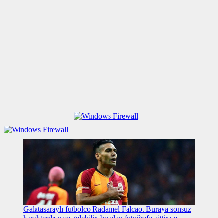
Galatasaraylı futbolco Radamel Falcao. Buraya sonsuz
karakterde yazı gelebilir, bu alan fotoğrafa aittir ve