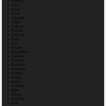
Samsun
Siirt
Sinop
Sivas
Tekirdağ
Tokat
Trabzon
Tunceli
Şanlıurfa
Uşak
Van
Yozgat
Zonguldak
Aksaray
Bayburt
Karaman
Kırıkkale
Batman
Şırnak
Bartın
Ardahan
Iğdır
Yalova
Karabük
Kilis