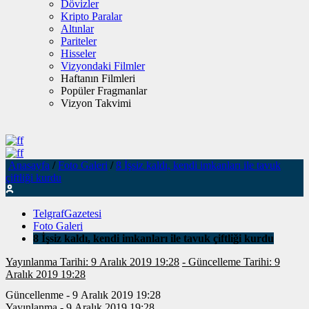
Dövizler
Kripto Paralar
Altınlar
Pariteler
Hisseler
Vizyondaki Filmler
Haftanın Filmleri
Popüler Fragmanlar
Vizyon Takvimi
Anasayfa
/
Foto Galeri
/
8 İşsiz kaldı, kendi imkanları ile tavuk
çiftliği kurdu
TelgrafGazetesi
Foto Galeri
8 İşsiz kaldı, kendi imkanları ile tavuk çiftliği kurdu
Yayınlanma Tarihi: 9 Aralık 2019 19:28
- Güncelleme Tarihi: 9
Aralık 2019 19:28
Güncellenme - 9 Aralık 2019 19:28
Yayınlanma - 9 Aralık 2019 19:28