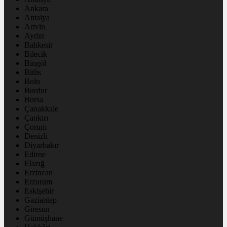
Ankara
Antalya
Artvin
Aydın
Balıkesir
Bilecik
Bingöl
Bitlis
Bolu
Burdur
Bursa
Çanakkale
Çankırı
Çorum
Denizli
Diyarbakır
Edirne
Elazığ
Erzincan
Erzurum
Eskişehir
Gaziantep
Giresun
Gümüşhane