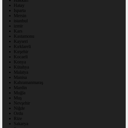
Hakkâri
Hatay
Isparta
Mersin
istanbul
izmir
Kars
Kastamonu
Kayseri
Kırklareli
Kırşehir
Kocaeli
Konya
Kütahya
Malatya
Manisa
Kahramanmaraş
Mardin
Muğla
Muş
Nevşehir
Niğde
Ordu
Rize
Sakarya