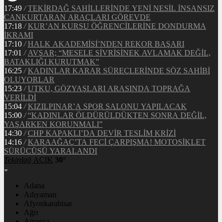
17:49
/
TEKİRDAĞ SAHİLLERİNDE YENİ NESİL İNSANSIZ
CANKURTARAN ARAÇLARI GÖREVDE
17:18
/
KUR’AN KURSU ÖĞRENCİLERİNE DONDURMA
İKRAMI
17:10
/
HALK AKADEMİSİ’NDEN REKOR BAŞARI
17:01
/
AVŞAR; “MESELE SİVRİSİNEK AVLAMAK DEĞİL,
BATAKLIĞI KURUTMAK”
16:25
/
KADINLAR KARAR SÜREÇLERİNDE SÖZ SAHİBİ
OLUYORLAR
15:23
/
UTKU, GÖZYAŞLARI ARASINDA TOPRAĞA
VERİLDİ
15:04
/
KIZILPINAR’A SPOR SALONU YAPILACAK
15:00
/
“KADINLAR ÖLDÜRÜLDÜKTEN SONRA DEĞİL,
YAŞARKEN KORUNMALI”
14:30
/
CHP KAPAKLI’DA DEVİR TESLİM KRİZİ
14:16
/
KARAAĞAÇ’TA FECİ ÇARPIŞMA! MOTOSİKLET
SÜRÜCÜSÜ YARALANDI
Tekirdağ
AÇIK
30°
Adana
Adıyaman
Afyonkarahisar
Ağrı
Amasya