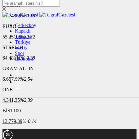
DOLAR
47,7436
$
% 0.18
Çerkezköy
EURO
Kapaklı
Tekirdağ
55,2510
€
% 0.32
Türkiye
STERLİN
asayiş
Spor
64,4811
£
% 0.38
Ekonomi
GRAM ALTIN
6.657,69
%2,54
ONS
4.341,35
%2,39
BİST100
13.779,39
%-0,14