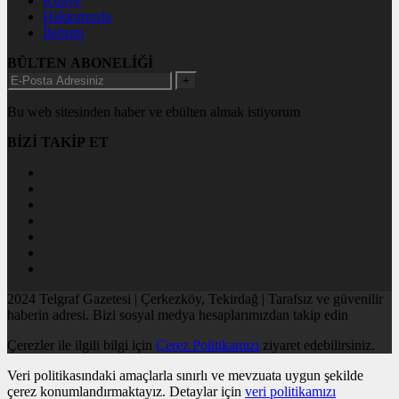
Künye
Hakkımızda
İletişim
BÜLTEN ABONELİĞİ
+
Bu web sitesinden haber ve ebülten almak istiyorum
BİZİ TAKİP ET
2024 Telgraf Gazetesi | Çerkezköy, Tekirdağ | Tarafsız ve güvenilir
haberin adresi. Bizi sosyal medya hesaplarımızdan takip edin
Çerezler ile ilgili bilgi için
Çerez Politikamızı
ziyaret edebilirsiniz.
Veri politikasındaki amaçlarla sınırlı ve mevzuata uygun şekilde
çerez konumlandırmaktayız. Detaylar için
veri politikamızı