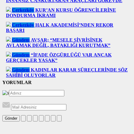
İNSANSIZ CANKURTARAN ARAÇLARI GÖREVDE
Çerkezköy
KUR’AN KURSU ÖĞRENCİLERİNE
DONDURMA İKRAMI
Çerkezköy
HALK AKADEMİSİ’NDEN REKOR
BAŞARI
Gündem
AVŞAR; “MESELE SİVRİSİNEK
AVLAMAK DEĞİL, BATAKLIĞI KURUTMAK”
Gündem
“İFADE ÖZGÜRLÜĞÜ VAR ANCAK
GERÇEKLER YASAK”
Gündem
KADINLAR KARAR SÜREÇLERİNDE SÖZ
SAHİBİ OLUYORLAR
YORUMLAR
Gönder