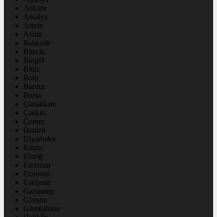
Ankara
Antalya
Artvin
Aydın
Balıkesir
Bilecik
Bingöl
Bitlis
Bolu
Burdur
Bursa
Çanakkale
Çankırı
Çorum
Denizli
Diyarbakır
Edirne
Elazığ
Erzincan
Erzurum
Eskişehir
Gaziantep
Giresun
Gümüşhane