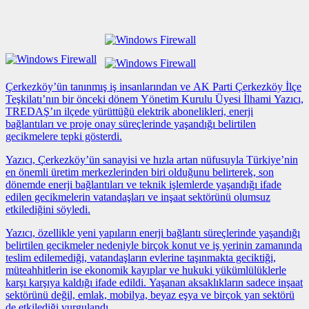
Çerkezköy’ün tanınmış iş insanlarından ve AK Parti Çerkezköy İlçe
Teşkilatı’nın bir önceki dönem Yönetim Kurulu Üyesi İlhami Yazıcı,
TREDAŞ’ın ilçede yürüttüğü elektrik abonelikleri, enerji
bağlantıları ve proje onay süreçlerinde yaşandığı belirtilen
gecikmelere tepki gösterdi.
Yazıcı, Çerkezköy’ün sanayisi ve hızla artan nüfusuyla Türkiye’nin
en önemli üretim merkezlerinden biri olduğunu belirterek, son
dönemde enerji bağlantıları ve teknik işlemlerde yaşandığı ifade
edilen gecikmelerin vatandaşları ve inşaat sektörünü olumsuz
etkilediğini söyledi.
Yazıcı, özellikle yeni yapıların enerji bağlantı süreçlerinde yaşandığı
belirtilen gecikmeler nedeniyle birçok konut ve iş yerinin zamanında
teslim edilemediği, vatandaşların evlerine taşınmakta geciktiği,
müteahhitlerin ise ekonomik kayıplar ve hukuki yükümlülüklerle
karşı karşıya kaldığı ifade edildi. Yaşanan aksaklıkların sadece inşaat
sektörünü değil, emlak, mobilya, beyaz eşya ve birçok yan sektörü
de etkilediği vurgulandı.