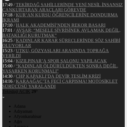
17:49
/
TEKİRDAĞ SAHİLLERİNDE YENİ NESİL İNSANSIZ
CANKURTARAN ARAÇLARI GÖREVDE
17:18
/
KUR’AN KURSU ÖĞRENCİLERİNE DONDURMA
İKRAMI
17:10
/
HALK AKADEMİSİ’NDEN REKOR BAŞARI
17:01
/
AVŞAR; “MESELE SİVRİSİNEK AVLAMAK DEĞİL,
BATAKLIĞI KURUTMAK”
16:25
/
KADINLAR KARAR SÜREÇLERİNDE SÖZ SAHİBİ
OLUYORLAR
15:23
/
UTKU, GÖZYAŞLARI ARASINDA TOPRAĞA
VERİLDİ
15:04
/
KIZILPINAR’A SPOR SALONU YAPILACAK
15:00
/
“KADINLAR ÖLDÜRÜLDÜKTEN SONRA DEĞİL,
YAŞARKEN KORUNMALI”
14:30
/
CHP KAPAKLI’DA DEVİR TESLİM KRİZİ
14:16
/
KARAAĞAÇ’TA FECİ ÇARPIŞMA! MOTOSİKLET
SÜRÜCÜSÜ YARALANDI
Tekirdağ
AÇIK
29°
Adana
Adıyaman
Afyonkarahisar
Ağrı
Amasya