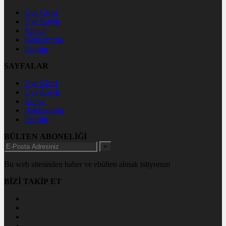
Üye Girişi
Üye Kaydı
Künye
Hakkımızda
İletişim
SAYFALAR
Üye Girişi
Üye Kaydı
Künye
Hakkımızda
İletişim
BÜLTEN ABONELİĞİ
+
Bu web sitesinden haber ve ebülten almak istiyorum
BİZİ TAKİP ET