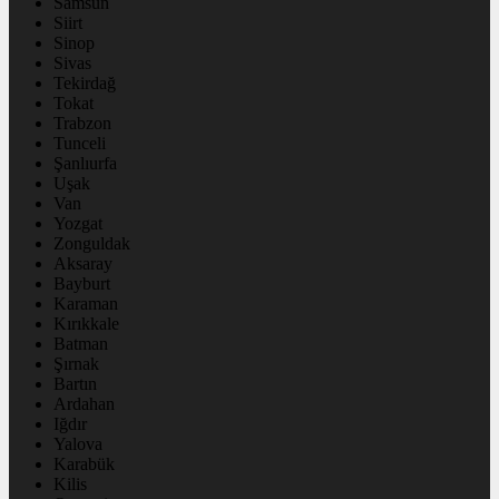
Samsun
Siirt
Sinop
Sivas
Tekirdağ
Tokat
Trabzon
Tunceli
Şanlıurfa
Uşak
Van
Yozgat
Zonguldak
Aksaray
Bayburt
Karaman
Kırıkkale
Batman
Şırnak
Bartın
Ardahan
Iğdır
Yalova
Karabük
Kilis