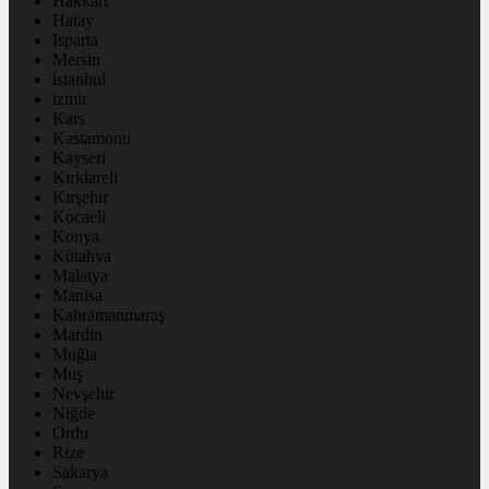
Hakkâri
Hatay
Isparta
Mersin
istanbul
izmir
Kars
Kastamonu
Kayseri
Kırklareli
Kırşehir
Kocaeli
Konya
Kütahya
Malatya
Manisa
Kahramanmaraş
Mardin
Muğla
Muş
Nevşehir
Niğde
Ordu
Rize
Sakarya