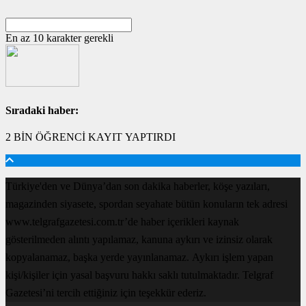
En az 10 karakter gerekli
Sıradaki haber:
2 BİN ÖĞRENCİ KAYIT YAPTIRDI
Türkiye'den ve Dünya’dan son dakika haberler, köşe yazıları,
magazinden siyasete, spordan seyahate bütün konuların tek adresi
www.telgrafgazetesi.com.tr’de haber içerikleri kaynak
gösterilmeden alıntı yapılamaz, kanuna aykırı ve izinsiz olarak
kopyalanamaz, başka yerde yayınlanamaz. Aykırı işlem yapan
kişi/kişiler için yasal başvuru hakkı saklı tutulmaktadır. Telgraf
Gazetesi’ni tercih ettiğiniz için teşekkür ederiz.