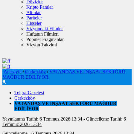
Dövizler
Kripto Paralar
Altınlar
Pariteler
Hisseler
Vizyondaki Filmler
Haftanın Filmleri
Popüler Fragmanlar
Vizyon Takvimi
Anasayfa
/
Çerkezköy
/
VATANDAŞ VE İNŞAAT SEKTÖRÜ
MAĞDUR EDİLİYOR
TelgrafGazetesi
Çerkezköy
VATANDAŞ VE İNŞAAT SEKTÖRÜ MAĞDUR
EDİLİYOR
Yayınlanma Tarihi: 6 Temmuz 2026 13:34
- Güncelleme Tarihi: 6
Temmuz 2026 13:34
Güncellenme - 6 Temmuz 2026 13:34