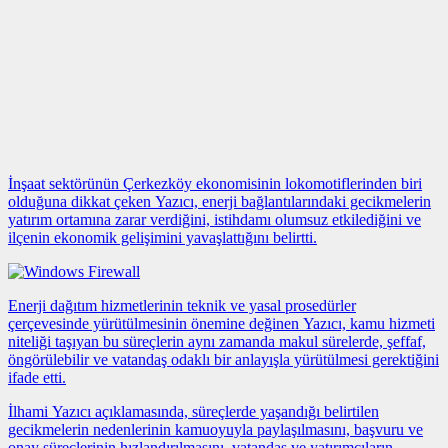
İnşaat sektörünün Çerkezköy ekonomisinin lokomotiflerinden biri
olduğuna dikkat çeken Yazıcı, enerji bağlantılarındaki gecikmelerin
yatırım ortamına zarar verdiğini, istihdamı olumsuz etkilediğini ve
ilçenin ekonomik gelişimini yavaşlattığını belirtti.
Enerji dağıtım hizmetlerinin teknik ve yasal prosedürler
çerçevesinde yürütülmesinin önemine değinen Yazıcı, kamu hizmeti
niteliği taşıyan bu süreçlerin aynı zamanda makul sürelerde, şeffaf,
öngörülebilir ve vatandaş odaklı bir anlayışla yürütülmesi gerektiğini
ifade etti.
İlhami Yazıcı açıklamasında, süreçlerde yaşandığı belirtilen
gecikmelerin nedenlerinin kamuoyuyla paylaşılmasını, başvuru ve
onay süreçlerinin hızlandırılmasını, vatandaş ve yatırımcıların