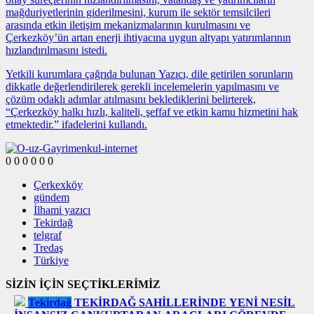
mağduriyetlerinin giderilmesini, kurum ile sektör temsilcileri
arasında etkin iletişim mekanizmalarının kurulmasını ve
Çerkezköy’ün artan enerji ihtiyacına uygun altyapı yatırımlarının
hızlandırılmasını istedi.
Yetkili kurumlara çağrıda bulunan Yazıcı, dile getirilen sorunların
dikkatle değerlendirilerek gerekli incelemelerin yapılmasını ve
çözüm odaklı adımlar atılmasını beklediklerini belirterek,
“Çerkezköy halkı hızlı, kaliteli, şeffaf ve etkin kamu hizmetini hak
etmektedir.” ifadelerini kullandı.
0
0
0
0
0
0
Çerkexköy
gündem
İlhami yazıcı
Tekirdağ
telgraf
Tredaş
Türkiye
SİZİN İÇİN SEÇTİKLERİMİZ
Tekirdağ
TEKİRDAĞ SAHİLLERİNDE YENİ NESİL