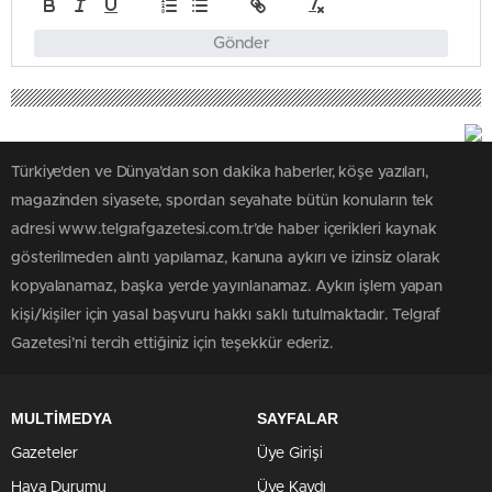
Gönder
Türkiye'den ve Dünya’dan son dakika haberler, köşe yazıları,
magazinden siyasete, spordan seyahate bütün konuların tek
adresi www.telgrafgazetesi.com.tr’de haber içerikleri kaynak
gösterilmeden alıntı yapılamaz, kanuna aykırı ve izinsiz olarak
kopyalanamaz, başka yerde yayınlanamaz. Aykırı işlem yapan
kişi/kişiler için yasal başvuru hakkı saklı tutulmaktadır. Telgraf
Gazetesi’ni tercih ettiğiniz için teşekkür ederiz.
MULTİMEDYA
SAYFALAR
Gazeteler
Üye Girişi
Hava Durumu
Üye Kaydı