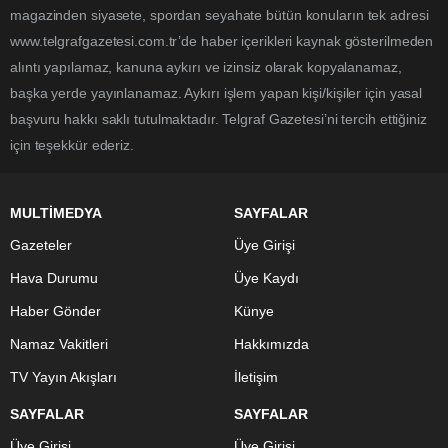
magazinden siyasete, spordan seyahate bütün konuların tek adresi
www.telgrafgazetesi.com.tr’de haber içerikleri kaynak gösterilmeden
alıntı yapılamaz, kanuna aykırı ve izinsiz olarak kopyalanamaz,
başka yerde yayınlanamaz. Aykırı işlem yapan kişi/kişiler için yasal
başvuru hakkı saklı tutulmaktadır. Telgraf Gazetesi’ni tercih ettiğiniz
için teşekkür ederiz.
MULTİMEDYA
SAYFALAR
Gazeteler
Üye Girişi
Hava Durumu
Üye Kaydı
Haber Gönder
Künye
Namaz Vakitleri
Hakkımızda
TV Yayın Akışları
İletişim
SAYFALAR
SAYFALAR
Üye Girişi
Üye Girişi