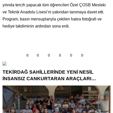
yılında tercih yapacak tüm öğrencileri Özel ÇOSB Mesleki
ve Teknik Anadolu Lisesi’ni yakından tanımaya davet etti.
Program, basın mensuplarıyla çekilen hatıra fotoğrafı ve
hediye takdiminin ardından sona erdi.
0
0
0
0
0
0
TEKİRDAĞ SAHİLLERİNDE YENİ NESİL
İNSANSIZ CANKURTARAN ARAÇLARI
GÖREVDE