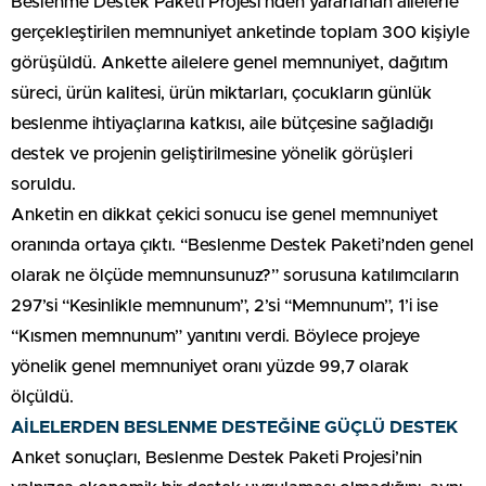
Beslenme Destek Paketi Projesi’nden yararlanan ailelerle
gerçekleştirilen memnuniyet anketinde toplam 300 kişiyle
görüşüldü. Ankette ailelere genel memnuniyet, dağıtım
süreci, ürün kalitesi, ürün miktarları, çocukların günlük
beslenme ihtiyaçlarına katkısı, aile bütçesine sağladığı
destek ve projenin geliştirilmesine yönelik görüşleri
soruldu.
Anketin en dikkat çekici sonucu ise genel memnuniyet
oranında ortaya çıktı. “Beslenme Destek Paketi’nden genel
olarak ne ölçüde memnunsunuz?” sorusuna katılımcıların
297’si “Kesinlikle memnunum”, 2’si “Memnunum”, 1’i ise
“Kısmen memnunum” yanıtını verdi. Böylece projeye
yönelik genel memnuniyet oranı yüzde 99,7 olarak
ölçüldü.
AİLELERDEN BESLENME DESTEĞİNE GÜÇLÜ DESTEK
Anket sonuçları, Beslenme Destek Paketi Projesi’nin