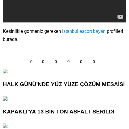
Kesinlikle gormeniz gereken
istanbul escort bayan
profilleri
burada.
0
0
0
0
0
0
HALK GÜNÜ’NDE YÜZ YÜZE ÇÖZÜM MESAİSİ
KAPAKLI’YA 13 BİN TON ASFALT SERİLDİ