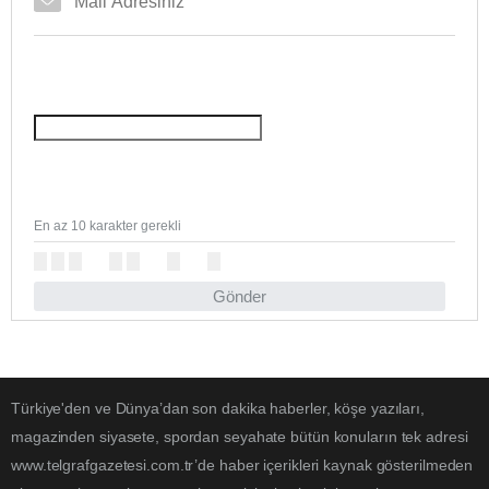
En az 10 karakter gerekli
Gönder
Türkiye'den ve Dünya’dan son dakika haberler, köşe yazıları,
magazinden siyasete, spordan seyahate bütün konuların tek adresi
www.telgrafgazetesi.com.tr’de haber içerikleri kaynak gösterilmeden