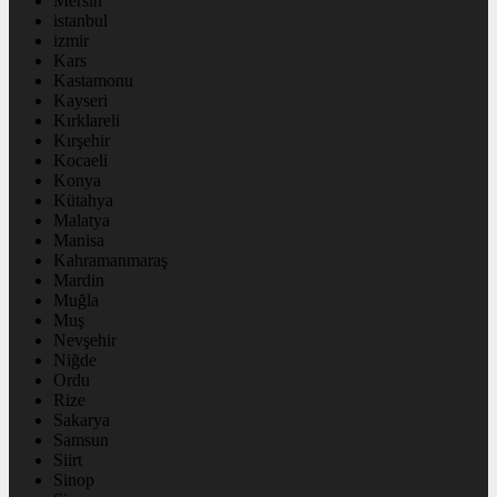
Mersin
istanbul
izmir
Kars
Kastamonu
Kayseri
Kırklareli
Kırşehir
Kocaeli
Konya
Kütahya
Malatya
Manisa
Kahramanmaraş
Mardin
Muğla
Muş
Nevşehir
Niğde
Ordu
Rize
Sakarya
Samsun
Siirt
Sinop