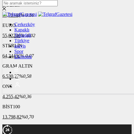
DOLAR
47,7134
$
% 0.16
Çerkezköy
EURO
Kapaklı
Tekirdağ
55,0224
€
% -0.02
Türkiye
STERLİN
asayiş
Spor
64,2443
£
% 0.07
Ekonomi
GRAM ALTIN
6.530,27
%0,58
ONS
4.255,42
%0,36
BİST100
13.798,82
%0,70