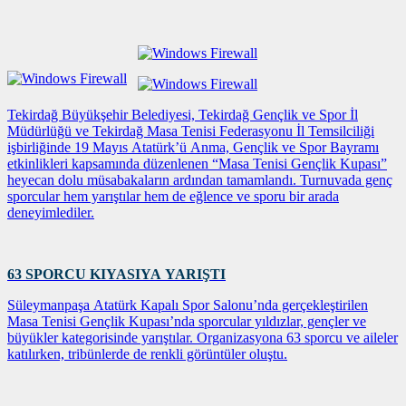
Tekirdağ Büyükşehir Belediyesi, Tekirdağ Gençlik ve Spor İl
Müdürlüğü ve Tekirdağ Masa Tenisi Federasyonu İl Temsilciliği
işbirliğinde 19 Mayıs Atatürk’ü Anma, Gençlik ve Spor Bayramı
etkinlikleri kapsamında düzenlenen “Masa Tenisi Gençlik Kupası”
heyecan dolu müsabakaların ardından tamamlandı. Turnuvada genç
sporcular hem yarıştılar hem de eğlence ve sporu bir arada
deneyimlediler.
63 SPORCU KIYASIYA YARIŞTI
Süleymanpaşa Atatürk Kapalı Spor Salonu’nda gerçekleştirilen
Masa Tenisi Gençlik Kupası’nda sporcular yıldızlar, gençler ve
büyükler kategorisinde yarıştılar. Organizasyona 63 sporcu ve aileler
katılırken, tribünlerde de renkli görüntüler oluştu.