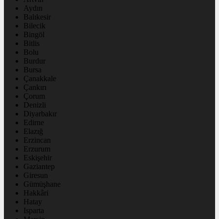
Aydın
Balıkesir
Bilecik
Bingöl
Bitlis
Bolu
Burdur
Bursa
Çanakkale
Çankırı
Çorum
Denizli
Diyarbakır
Edirne
Elazığ
Erzincan
Erzurum
Eskişehir
Gaziantep
Giresun
Gümüşhane
Hakkâri
Hatay
Isparta