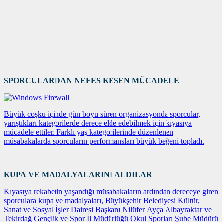
SPORCULARDAN NEFES KESEN MÜCADELE
Büyük coşku içinde gün boyu süren organizasyonda sporcular,
yarıştıkları kategorilerde derece elde edebilmek için kıyasıya
mücadele ettiler. Farklı yaş kategorilerinde düzenlenen
müsabakalarda sporcuların performansları büyük beğeni topladı.
KUPA VE MADALYALARINI ALDILAR
Kıyasıya rekabetin yaşandığı müsabakaların ardından dereceye giren
sporculara kupa ve madalyaları, Büyükşehir Belediyesi Kültür,
Sanat ve Sosyal İşler Dairesi Başkanı Nilüfer Ayça Albayraktar ve
Tekirdağ Gençlik ve Spor İl Müdürlüğü Okul Sporları Şube Müdürü