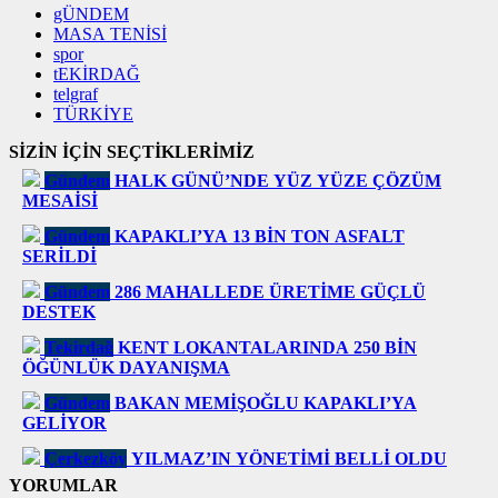
gÜNDEM
MASA TENİSİ
spor
tEKİRDAĞ
telgraf
TÜRKİYE
SİZİN İÇİN SEÇTİKLERİMİZ
Gündem
HALK GÜNÜ’NDE YÜZ YÜZE ÇÖZÜM
MESAİSİ
Gündem
KAPAKLI’YA 13 BİN TON ASFALT
SERİLDİ
Gündem
286 MAHALLEDE ÜRETİME GÜÇLÜ
DESTEK
Tekirdağ
KENT LOKANTALARINDA 250 BİN
ÖĞÜNLÜK DAYANIŞMA
Gündem
BAKAN MEMİŞOĞLU KAPAKLI’YA
GELİYOR
Çerkezköy
YILMAZ’IN YÖNETİMİ BELLİ OLDU
YORUMLAR