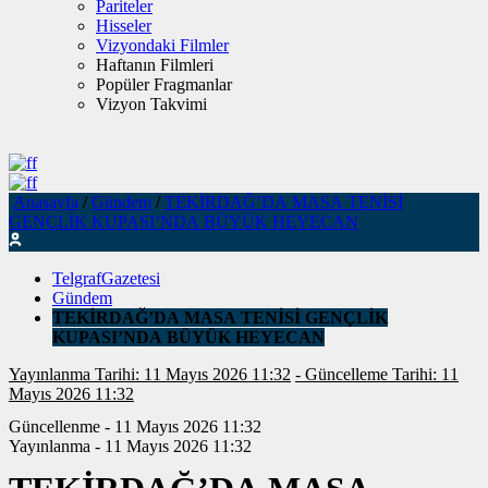
Pariteler
Hisseler
Vizyondaki Filmler
Haftanın Filmleri
Popüler Fragmanlar
Vizyon Takvimi
Anasayfa
/
Gündem
/
TEKİRDAĞ’DA MASA TENİSİ
GENÇLİK KUPASI’NDA BÜYÜK HEYECAN
TelgrafGazetesi
Gündem
TEKİRDAĞ’DA MASA TENİSİ GENÇLİK
KUPASI’NDA BÜYÜK HEYECAN
Yayınlanma Tarihi: 11 Mayıs 2026 11:32
- Güncelleme Tarihi: 11
Mayıs 2026 11:32
Güncellenme - 11 Mayıs 2026 11:32
Yayınlanma - 11 Mayıs 2026 11:32