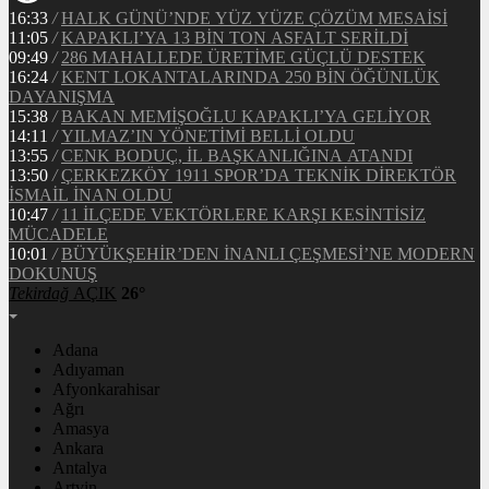
16:33
/
HALK GÜNÜ’NDE YÜZ YÜZE ÇÖZÜM MESAİSİ
11:05
/
KAPAKLI’YA 13 BİN TON ASFALT SERİLDİ
09:49
/
286 MAHALLEDE ÜRETİME GÜÇLÜ DESTEK
16:24
/
KENT LOKANTALARINDA 250 BİN ÖĞÜNLÜK
DAYANIŞMA
15:38
/
BAKAN MEMİŞOĞLU KAPAKLI’YA GELİYOR
14:11
/
YILMAZ’IN YÖNETİMİ BELLİ OLDU
13:55
/
CENK BODUÇ, İL BAŞKANLIĞINA ATANDI
13:50
/
ÇERKEZKÖY 1911 SPOR’DA TEKNİK DİREKTÖR
İSMAİL İNAN OLDU
10:47
/
11 İLÇEDE VEKTÖRLERE KARŞI KESİNTİSİZ
MÜCADELE
10:01
/
BÜYÜKŞEHİR’DEN İNANLI ÇEŞMESİ’NE MODERN
DOKUNUŞ
Tekirdağ
AÇIK
26°
Adana
Adıyaman
Afyonkarahisar
Ağrı
Amasya
Ankara
Antalya
Artvin