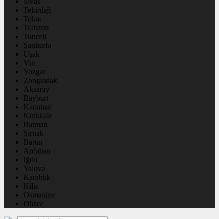
Sivas
Tekirdağ
Tokat
Trabzon
Tunceli
Şanlıurfa
Uşak
Van
Yozgat
Zonguldak
Aksaray
Bayburt
Karaman
Kırıkkale
Batman
Şırnak
Bartın
Ardahan
Iğdır
Yalova
Karabük
Kilis
Osmaniye
Düzce