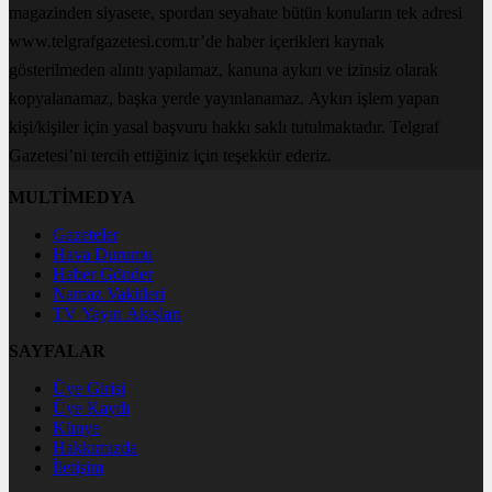
magazinden siyasete, spordan seyahate bütün konuların tek adresi
www.telgrafgazetesi.com.tr’de haber içerikleri kaynak
gösterilmeden alıntı yapılamaz, kanuna aykırı ve izinsiz olarak
kopyalanamaz, başka yerde yayınlanamaz. Aykırı işlem yapan
kişi/kişiler için yasal başvuru hakkı saklı tutulmaktadır. Telgraf
Gazetesi’ni tercih ettiğiniz için teşekkür ederiz.
MULTİMEDYA
Gazeteler
Hava Durumu
Haber Gönder
Namaz Vakitleri
TV Yayın Akışları
SAYFALAR
Üye Girişi
Üye Kaydı
Künye
Hakkımızda
İletişim