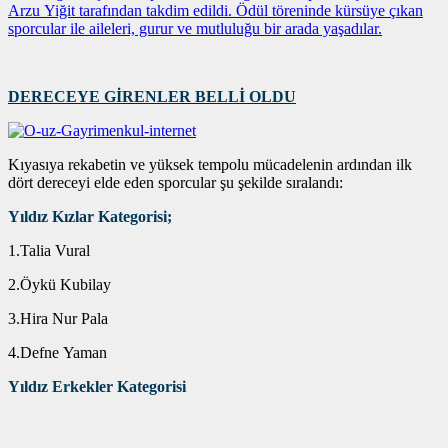
Arzu Yiğit tarafından takdim edildi. Ödül töreninde kürsüye çıkan
sporcular ile aileleri, gurur ve mutluluğu bir arada yaşadılar.
DERECEYE GİRENLER BELLİ OLDU
Kıyasıya rekabetin ve yüksek tempolu mücadelenin ardından ilk
dört dereceyi elde eden sporcular şu şekilde sıralandı:
Yıldız Kızlar Kategorisi;
1.Talia Vural
2.Öykü Kubilay
3.Hira Nur Pala
4.Defne Yaman
Yıldız Erkekler Kategorisi