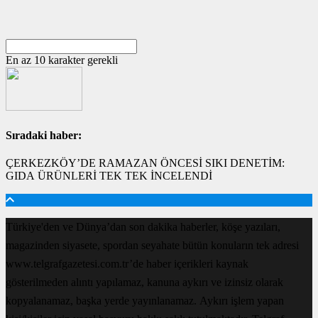
En az 10 karakter gerekli
Sıradaki haber:
ÇERKEZKÖY’DE RAMAZAN ÖNCESİ SIKI DENETİM:
GIDA ÜRÜNLERİ TEK TEK İNCELENDİ
Türkiye'den ve Dünya’dan son dakika haberler, köşe yazıları,
magazinden siyasete, spordan seyahate bütün konuların tek adresi
www.telgrafgazetesi.com.tr’de haber içerikleri kaynak
gösterilmeden alıntı yapılamaz, kanuna aykırı ve izinsiz olarak
kopyalanamaz, başka yerde yayınlanamaz. Aykırı işlem yapan