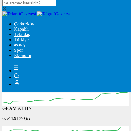
DOLAR
47,7113
$
% 0.16
Çerkezköy
Kapaklı
Tekirdağ
EURO
Türkiye
asayiş
55,0425
€
% 0
Spor
Ekonomi
STERLİN
64,2552
£
% 0.08
GRAM ALTIN
6.544,91
%0,81