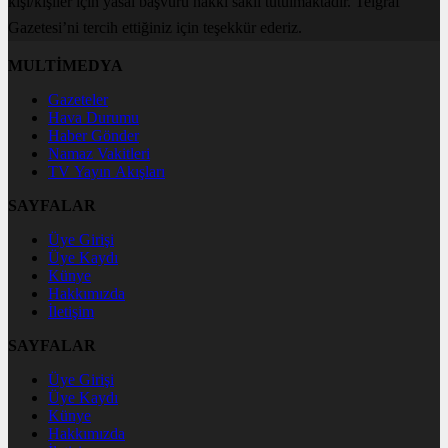
kişi/kişiler için yasal başvuru hakkı saklı tutulmaktadır. Telgraf
Gazetesi’ni tercih ettiğiniz için teşekkür ederiz.
MULTİMEDYA
Gazeteler
Hava Durumu
Haber Gönder
Namaz Vakitleri
TV Yayın Akışları
SAYFALAR
Üye Girişi
Üye Kaydı
Künye
Hakkımızda
İletişim
SAYFALAR
Üye Girişi
Üye Kaydı
Künye
Hakkımızda