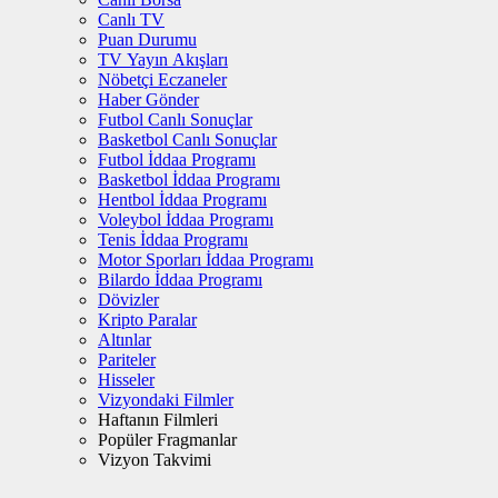
Canlı TV
Puan Durumu
TV Yayın Akışları
Nöbetçi Eczaneler
Haber Gönder
Futbol Canlı Sonuçlar
Basketbol Canlı Sonuçlar
Futbol İddaa Programı
Basketbol İddaa Programı
Hentbol İddaa Programı
Voleybol İddaa Programı
Tenis İddaa Programı
Motor Sporları İddaa Programı
Bilardo İddaa Programı
Dövizler
Kripto Paralar
Altınlar
Pariteler
Hisseler
Vizyondaki Filmler
Haftanın Filmleri
Popüler Fragmanlar
Vizyon Takvimi