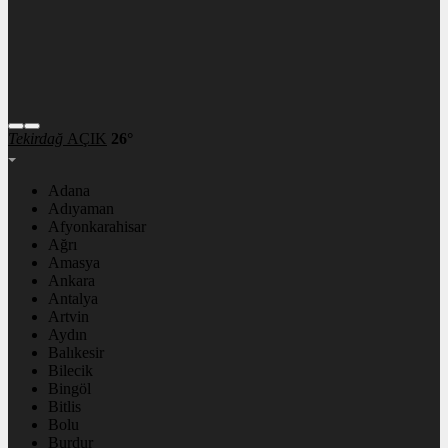
Tekirdağ
AÇIK
26°
Adana
Adıyaman
Afyonkarahisar
Ağrı
Amasya
Ankara
Antalya
Artvin
Aydın
Balıkesir
Bilecik
Bingöl
Bitlis
Bolu
Burdur