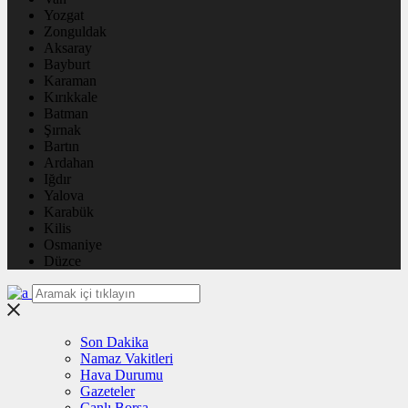
Yozgat
Zonguldak
Aksaray
Bayburt
Karaman
Kırıkkale
Batman
Şırnak
Bartın
Ardahan
Iğdır
Yalova
Karabük
Kilis
Osmaniye
Düzce
Son Dakika
Namaz Vakitleri
Hava Durumu
Gazeteler
Canlı Borsa