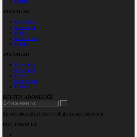
İletişim
SAYFALAR
Üye Girişi
Üye Kaydı
Künye
Hakkımızda
İletişim
SAYFALAR
Üye Girişi
Üye Kaydı
Künye
Hakkımızda
İletişim
BÜLTEN ABONELİĞİ
+
Bu web sitesinden haber ve ebülten almak istiyorum
BİZİ TAKİP ET