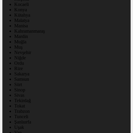
Kocaeli
Konya
Kütahya
Malatya
Manisa
Kahramanmaraş
Mardin
Muğla
Muş
Nevşehir
Niğde
Ordu
Rize
Sakarya
Samsun
Siirt
Sinop
Sivas
Tekirdağ
Tokat
Trabzon
Tunceli
Şanlıurfa
Uşak
Van