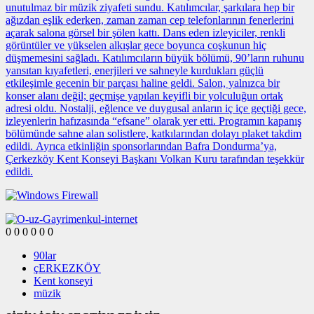
unutulmaz bir müzik ziyafeti sundu. Katılımcılar, şarkılara hep bir
ağızdan eşlik ederken, zaman zaman cep telefonlarının fenerlerini
açarak salona görsel bir şölen kattı. Dans eden izleyiciler, renkli
görüntüler ve yükselen alkışlar gece boyunca coşkunun hiç
düşmemesini sağladı. Katılımcıların büyük bölümü, 90’ların ruhunu
yansıtan kıyafetleri, enerjileri ve sahneyle kurdukları güçlü
etkileşimle gecenin bir parçası haline geldi. Salon, yalnızca bir
konser alanı değil; geçmişe yapılan keyifli bir yolculuğun ortak
adresi oldu. Nostalji, eğlence ve duygusal anların iç içe geçtiği gece,
izleyenlerin hafızasında “efsane” olarak yer etti. Programın kapanış
bölümünde sahne alan solistlere, katkılarından dolayı plaket takdim
edildi. Ayrıca etkinliğin sponsorlarından Bafra Dondurma’ya,
Çerkezköy Kent Konseyi Başkanı Volkan Kuru tarafından teşekkür
edildi.
0
0
0
0
0
0
90lar
çERKEZKÖY
Kent konseyi
müzik