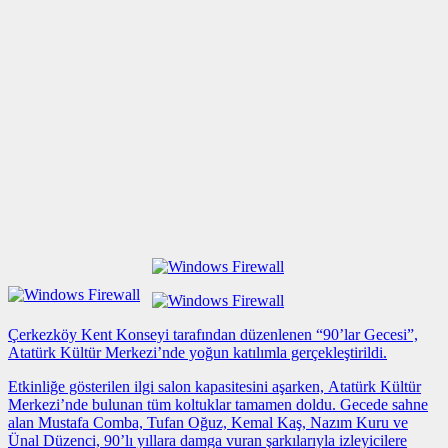
Çerkezköy Kent Konseyi tarafından düzenlenen “90’lar Gecesi”,
Atatürk Kültür Merkezi’nde yoğun katılımla gerçekleştirildi.
Etkinliğe gösterilen ilgi salon kapasitesini aşarken, Atatürk Kültür
Merkezi’nde bulunan tüm koltuklar tamamen doldu. Gecede sahne
alan Mustafa Comba, Tufan Oğuz, Kemal Kaş, Nazım Kuru ve
Ünal Düzenci, 90’lı yıllara damga vuran şarkılarıyla izleyicilere