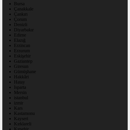
Bursa
Çanakkale
Çankırı
Çorum
Denizli
Diyarbakır
Edirne
Elazığ
Erzincan
Erzurum
Eskişehir
Gaziantep
Giresun
Gümüşhane
Hakkâri
Hatay
Isparta
Mersin
istanbul
izmir
Kars
Kastamonu
Kayseri
Kırklareli
Kırşehir