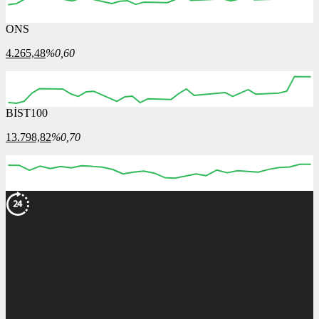
ONS
4.265,48
%0,60
BİST100
13.798,82
%0,70