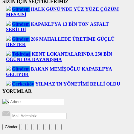
SİZİN İÇİN SEÇTİKLERİMİZ
Gündem
HALK GÜNÜ’NDE YÜZ YÜZE ÇÖZÜM
MESAİSİ
Gündem
KAPAKLI’YA 13 BİN TON ASFALT
SERİLDİ
Gündem
286 MAHALLEDE ÜRETİME GÜÇLÜ
DESTEK
Tekirdağ
KENT LOKANTALARINDA 250 BİN
ÖĞÜNLÜK DAYANIŞMA
Gündem
BAKAN MEMİŞOĞLU KAPAKLI’YA
GELİYOR
Çerkezköy
YILMAZ’IN YÖNETİMİ BELLİ OLDU
YORUMLAR
Gönder