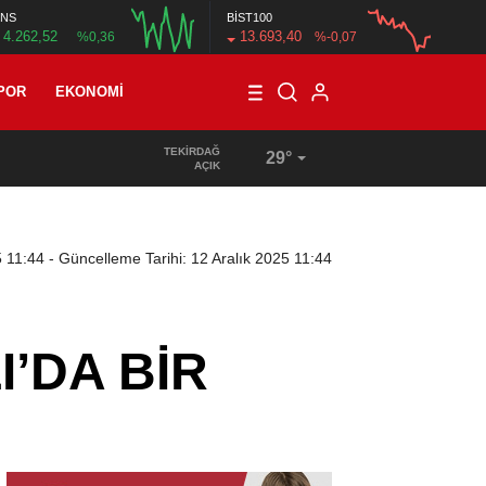
NS
BİST100
4.262,52
13.693,40
%0,36
%-0,07
POR
EKONOMI
TEKIRDAĞ
29°
16:33
/
HALK GÜNÜ’NDE YÜZ YÜZE ÇÖZÜM MESAİSİ
AÇIK
5 11:44
- Güncelleme Tarihi: 12 Aralık 2025 11:44
I’DA BİR