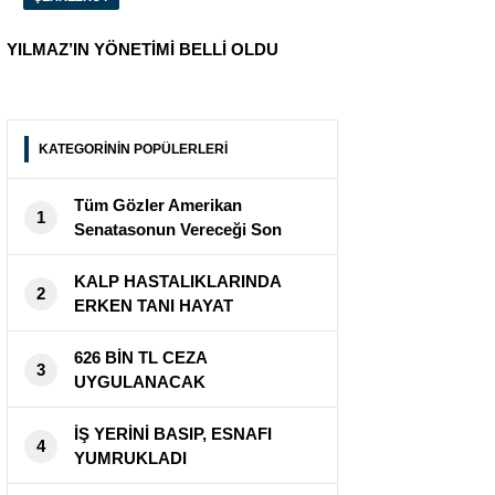
YILMAZ’IN YÖNETİMİ BELLİ OLDU
KATEGORİNİN POPÜLERLERİ
Tüm Gözler Amerikan
1
Senatasonun Vereceği Son
Kararda
KALP HASTALIKLARINDA
2
ERKEN TANI HAYAT
KURTARIYOR
626 BİN TL CEZA
3
UYGULANACAK
İŞ YERİNİ BASIP, ESNAFI
4
YUMRUKLADI