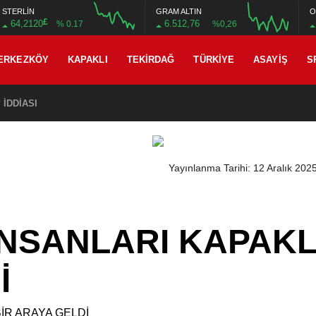
STERLİN
GRAM ALTIN
O
£
64,2120
6.512,76
% 0.17
%0,26
ERKEZKÖY
KAPAKLI
TEKIRDAĞ
TÜRKIYE
ASAYIŞ
S
İDDİASI
Yayınlanma Tarihi: 12 Aralık 202
İNSANLARI KAPAKL
İ