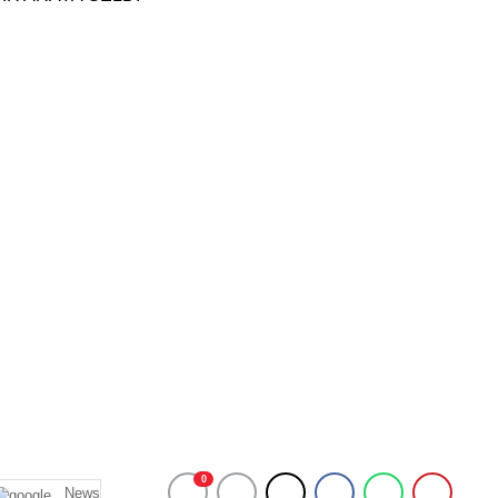
0
News