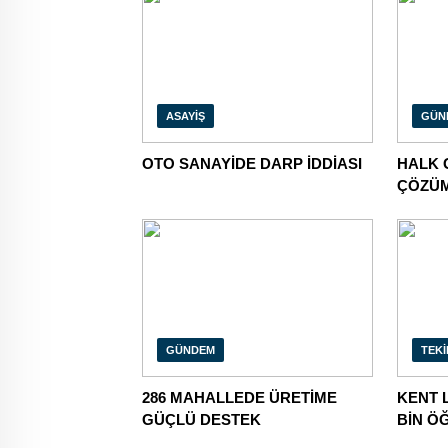
ASAYIŞ
GÜN
OTO SANAYİDE DARP İDDİASI
HALK 
ÇÖZÜM
GÜNDEM
TEK
286 MAHALLEDE ÜRETİME
KENT 
GÜÇLÜ DESTEK
BİN Ö