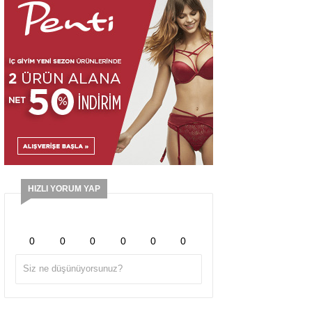
HIZLI YORUM YAP
0
0
0
0
0
0