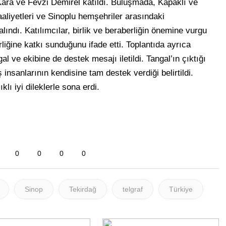
Kara ve Fevzi Demirel katıldı. Buluşmada, Kapaklı ve
aliyetleri ve Sinoplu hemşehriler arasındaki
ındı. Katılımcılar, birlik ve beraberliğin önemine vurgu
irliğine katkı sunduğunu ifade etti. Toplantıda ayrıca
e ekibine de destek mesajı iletildi. Tangal’ın çıktığı
iş insanlarının kendisine tam destek verdiği belirtildi.
lı iyi dileklerle sona erdi.
0
0
0
0
Sinop
Tekirdağ
telgraf
Türkiye