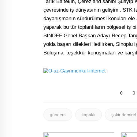
Tarık Baltekin, Çerezland sahibi Şuayip 
çevresinde iş dünyasının gelişimi, STK fa
dayanışmanın sürdürülmesi konuları ele al
yaparak bu tür toplantıların bölgesel iş b
SİNDEF Genel Başkan Adayı Recep Tangal v
yolda başarı dilekleri iletilirken, Sinoplu 
Buluşma, teşekkür konuşmaları ve karşılık
0
0
gündem
kapaklı
şakir demirel