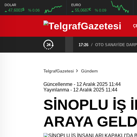
DOLAR
EURO
$
€
47,6003
55,0687
% 0.06
% 0.09
Ç
17:26
/
OTO SANAYİDE DARP 
TelgrafGazetesi
Gündem
Güncellenme - 12 Aralık 2025 11:44
Yayınlanma - 12 Aralık 2025 11:44
SİNOPLU İŞ 
ARAYA GELD