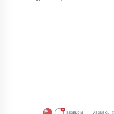
0
BEĞENDİM
ABONE OL