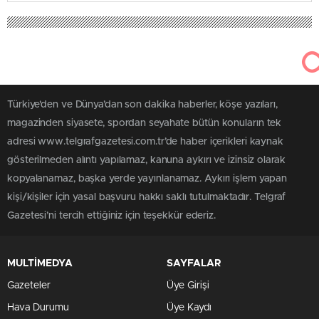
Türkiye'den ve Dünya’dan son dakika haberler, köşe yazıları,
magazinden siyasete, spordan seyahate bütün konuların tek
adresi www.telgrafgazetesi.com.tr’de haber içerikleri kaynak
gösterilmeden alıntı yapılamaz, kanuna aykırı ve izinsiz olarak
kopyalanamaz, başka yerde yayınlanamaz. Aykırı işlem yapan
kişi/kişiler için yasal başvuru hakkı saklı tutulmaktadır. Telgraf
Gazetesi’ni tercih ettiğiniz için teşekkür ederiz.
MULTİMEDYA
SAYFALAR
Gazeteler
Üye Girişi
Hava Durumu
Üye Kaydı