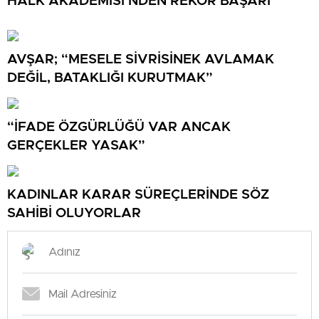
HALK AKADEMİSİ’NDEN REKOR BAŞARI
AVŞAR; “MESELE SİVRİSİNEK AVLAMAK
DEĞİL, BATAKLIĞI KURUTMAK”
“İFADE ÖZGÜRLÜĞÜ VAR ANCAK
GERÇEKLER YASAK”
KADINLAR KARAR SÜREÇLERİNDE SÖZ
SAHİBİ OLUYORLAR