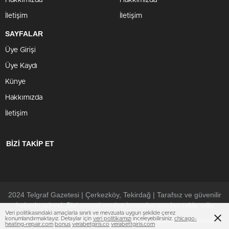
Hakkımızda
Hakkımızda
İletişim
İletişim
SAYFALAR
Üye Girişi
Üye Kaydı
Künye
Hakkımızda
İletişim
BİZİ TAKİP ET
2024 Telgraf Gazetesi | Çerkezköy, Tekirdağ | Tarafsız ve güvenilir
haberin adresi. Bizi sosyal medya hesaplarımızdan takip edin
Veri politikasındaki amaçlarla sınırlı ve mevzuata uygun şekilde çerez
konumlandırmaktayız. Detaylar için
veri politikamızı
inceleyebilirsiniz.
chicago-
Çerezler ile ilgili bilgi için
ziyaret edebilirsiniz.
Çerez Politikamızı
heating-repair.com
bonus
verabetgiris.co
verabettgiris.com