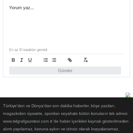
En az 10 karakter gerekli
Gönder
Türkiye'den ve Dünya’dan son dakika haberler, köşe yazıları,
magazinden siyasete, spordan seyahate bütün konuların tek adresi
www.telgrafgazetesi.com.tr’de haber içerikleri kaynak gösterilmeden
alıntı yapılamaz, kanuna aykırı ve izinsiz olarak kopyalanamaz,