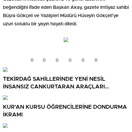
beğendiğini ifade eden Başkan Akay, gazete imtiyaz sahibi
Büşra Gökçeli ve Yazıişleri Müdürü Hüseyin Gökçeli’ye
uzun soluklu bir yayın hayatı diledi.
0
0
0
0
0
0
TEKİRDAĞ SAHİLLERİNDE YENİ NESİL
İNSANSIZ CANKURTARAN ARAÇLARI
GÖREVDE
KUR’AN KURSU ÖĞRENCİLERİNE DONDURMA
İKRAMI