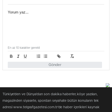
En az 10 karakter gerekli
Gönder
Türkiye'den ve Dünya’dan son dakika haberler, köşe yazıları,
magazinden siyasete, spordan seyahate bütün konuların tek
adresi www.telgrafgazetesi.com.tr’de haber içerikleri kaynak