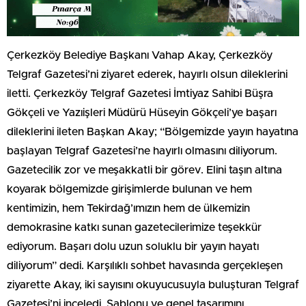
Çerkezköy Belediye Başkanı Vahap Akay, Çerkezköy
Telgraf Gazetesi’ni ziyaret ederek, hayırlı olsun dileklerini
iletti. Çerkezköy Telgraf Gazetesi İmtiyaz Sahibi Büşra
Gökçeli ve Yazıişleri Müdürü Hüseyin Gökçeli’ye başarı
dileklerini ileten Başkan Akay; “Bölgemizde yayın hayatına
başlayan Telgraf Gazetesi’ne hayırlı olmasını diliyorum.
Gazetecilik zor ve meşakkatli bir görev. Elini taşın altına
koyarak bölgemizde girişimlerde bulunan ve hem
kentimizin, hem Tekirdağ’ımızın hem de ülkemizin
demokrasine katkı sunan gazetecilerimize teşekkür
ediyorum. Başarı dolu uzun soluklu bir yayın hayatı
diliyorum” dedi. Karşılıklı sohbet havasında gerçekleşen
ziyarette Akay, iki sayısını okuyucusuyla buluşturan Telgraf
Gazetesi’ni inceledi. Şablonu ve genel tasarımını