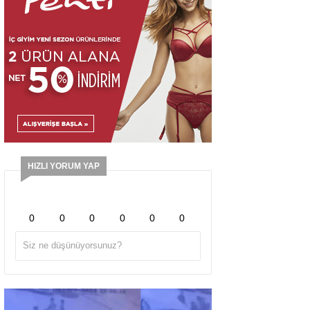
HIZLI YORUM YAP
0
0
0
0
0
0