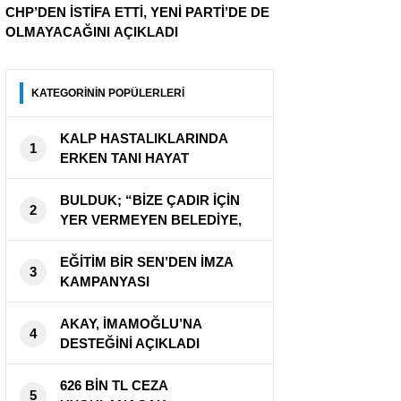
CHP’DEN İSTİFA ETTİ, YENİ PARTİ’DE DE
OLMAYACAĞINI AÇIKLADI
KATEGORİNİN POPÜLERLERİ
KALP HASTALIKLARINDA
1
ERKEN TANI HAYAT
KURTARIYOR
BULDUK; “BİZE ÇADIR İÇİN
2
YER VERMEYEN BELEDİYE,
CADDEYİ KAPATTI”
EĞİTİM BİR SEN’DEN İMZA
3
KAMPANYASI
AKAY, İMAMOĞLU’NA
4
DESTEĞİNİ AÇIKLADI
626 BİN TL CEZA
5