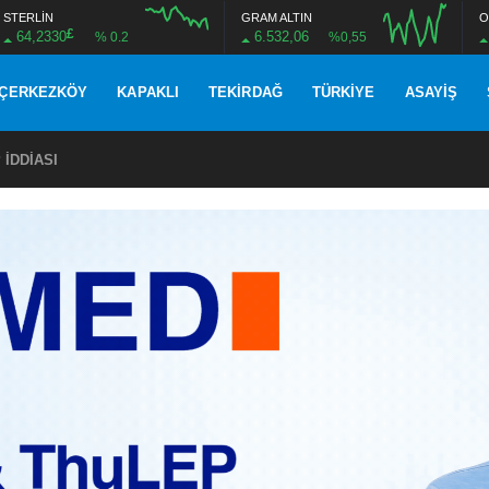
STERLİN
GRAM ALTIN
O
£
64,2330
6.532,06
% 0.2
%0,55
ÇERKEZKÖY
KAPAKLI
TEKIRDAĞ
TÜRKIYE
ASAYIŞ
 YÜZE ÇÖZÜM MESAİSİ