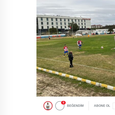
0
BEĞENDİM
ABONE OL