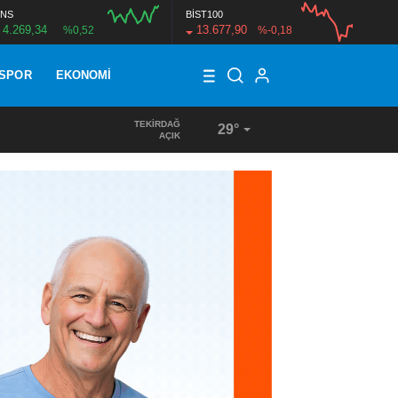
NS
BİST100
4.269,34
13.677,90
%0,52
%-0,18
SPOR
EKONOMI
TEKIRDAĞ
29°
11:05
/
KAPAKLI’YA 13 BİN TON ASFALT SERİLDİ
AÇIK