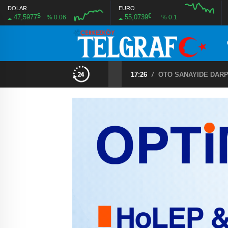
DOLAR
EURO
$
€
47,5977
55,0739
% 0.06
% 0.1
16:33
/
HALK GÜNÜ’NDE YÜZ