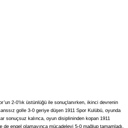
r’un 2-0’lık üstünlüğü ile sonuçlanırken, ikinci devrenin
 şanssız golle 3-0 geriye düşen 1911 Spor Kulübü, oyunda
klar sonuçsuz kalınca, oyun disiplininden kopan 1911
ne de engel olamayınca mücadeleyi 5-0 mağlup tamamladı.