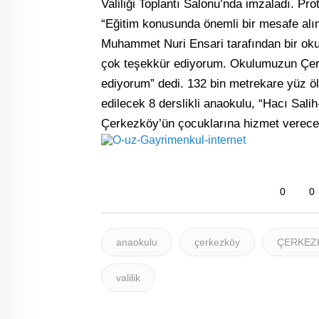
Valiliği Toplantı Salonu’nda imzaladı. P
“Eğitim konusunda önemli bir mesafe alı
Muhammet Nuri Ensari tarafından bir okul 
çok teşekkür ediyorum. Okulumuzun Çerk
ediyorum” dedi. 132 bin metrekare yüz öl
edilecek 8 derslikli anaokulu, “Hacı Sal
Çerkezköy’ün çocuklarına hizmet verece
0
0
anaokulu
çerkezköy
ÇERKEZK
valilik