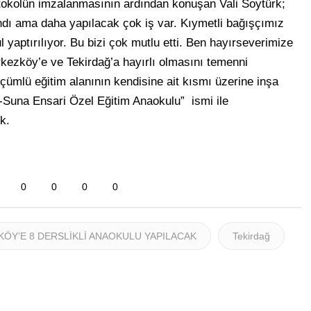
rotokolün imzalanmasının ardından konuşan Vali Soytürk;
ndı ama daha yapılacak çok iş var. Kıymetli bağışçımız
yaptırılıyor. Bu bizi çok mutlu etti. Ben hayırseverimize
ezköy’e ve Tekirdağ’a hayırlı olmasını temenni
çümlü eğitim alanının kendisine ait kısmı üzerine inşa
ih-Suna Ensari Özel Eğitim Anaokulu” ismi ile
k.
0
0
0
0
ÖY’E 8 DERSLİKLİ ANAOKULU YAPILACAK
Tekirdağ