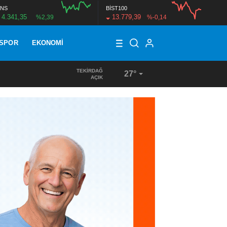
NS
BİST100
4.341,35
13.779,39
%2,39
%-0,14
SPOR
EKONOMI
TEKIRDAĞ
27°
17:18
/
KUR’AN KURSU ÖĞRENCİLERİNE DONDURMA İKRAMI
AÇIK