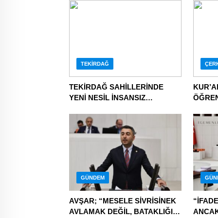
TEKIRDAĞ
ÇER
TEKİRDAĞ SAHİLLERİNDE
KUR’A
YENİ NESİL İNSANSIZ
ÖĞREN
CANKURTARAN ARAÇLARI
İKRAM
GÖREVDE
GÜNDEM
GÜN
AVŞAR; “MESELE SİVRİSİNEK
“İFAD
AVLAMAK DEĞİL, BATAKLIĞI
ANCAK