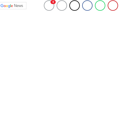
0
News