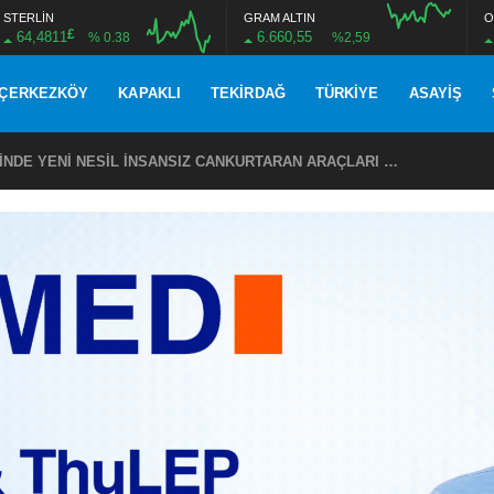
STERLİN
GRAM ALTIN
O
£
64,4811
6.660,55
% 0.38
%2,59
ÇERKEZKÖY
KAPAKLI
TEKIRDAĞ
TÜRKIYE
ASAYIŞ
TEKİRDAĞ SAHİLLERİNDE YENİ NESİL İNSANSIZ CANKURTARAN ARAÇLARI GÖREVDE