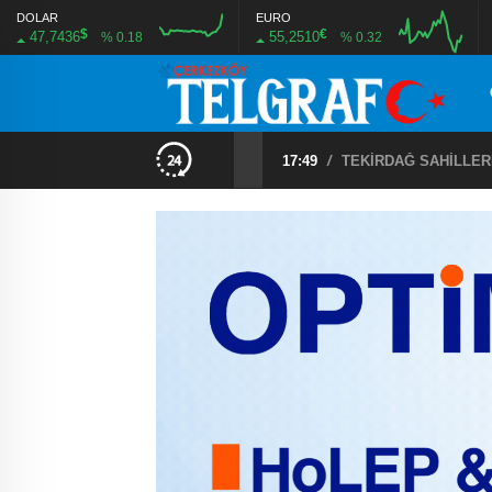
DOLAR
EURO
$
€
47,7436
55,2510
% 0.18
% 0.32
17:49
/