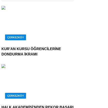
ÇERKEZKÖY
KUR’AN KURSU ÖĞRENCİLERİNE
DONDURMA İKRAMI
ÇERKEZKÖY
HALK AKADEMİSİ’NDEN REKOR BAŞARI