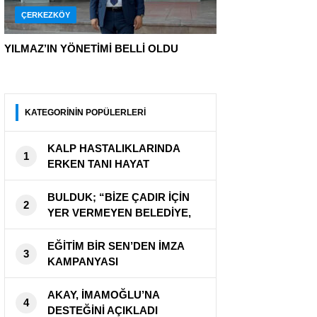
ÇERKEZKÖY
YILMAZ’IN YÖNETİMİ BELLİ OLDU
KATEGORİNİN POPÜLERLERİ
KALP HASTALIKLARINDA
1
ERKEN TANI HAYAT
KURTARIYOR
BULDUK; “BİZE ÇADIR İÇİN
2
YER VERMEYEN BELEDİYE,
CADDEYİ KAPATTI”
EĞİTİM BİR SEN’DEN İMZA
3
KAMPANYASI
AKAY, İMAMOĞLU’NA
4
DESTEĞİNİ AÇIKLADI