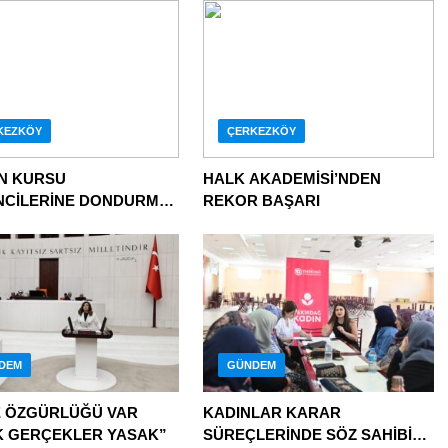
KEZKÖY
ÇERKEZKÖY
N KURSU
HALK AKADEMİSİ’NDEN
CİLERİNE DONDURMA
REKOR BAŞARI
I
DEM
GÜNDEM
E ÖZGÜRLÜĞÜ VAR
KADINLAR KARAR
 GERÇEKLER YASAK”
SÜREÇLERİNDE SÖZ SAHİBİ