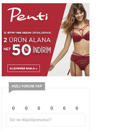
HIZLI YORUM YAP
0
0
0
0
0
0