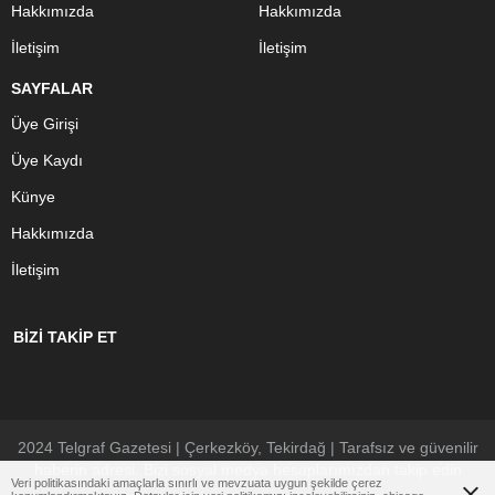
Hakkımızda
Hakkımızda
İletişim
İletişim
SAYFALAR
Üye Girişi
Üye Kaydı
Künye
Hakkımızda
İletişim
BİZİ TAKİP ET
2024 Telgraf Gazetesi | Çerkezköy, Tekirdağ | Tarafsız ve güvenilir
haberin adresi. Bizi sosyal medya hesaplarımızdan takip edin
Veri politikasındaki amaçlarla sınırlı ve mevzuata uygun şekilde çerez