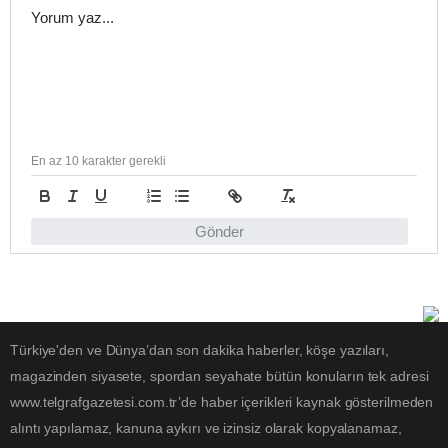
En az 10 karakter gerekli
Gönder
Türkiye'den ve Dünya’dan son dakika haberler, köşe yazıları,
magazinden siyasete, spordan seyahate bütün konuların tek adresi
www.telgrafgazetesi.com.tr’de haber içerikleri kaynak gösterilmeden
alıntı yapılamaz, kanuna aykırı ve izinsiz olarak kopyalanamaz,