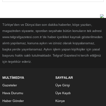
Türkiye'den ve Dünya’dan son dakika haberler, köşe yazıları,
magazinden siyasete, spordan seyahate bütün konuların tek adresi
www.telgrafgazetesi.com.tr’de haber içerikleri kaynak gösterilmeden
alıntı yapılamaz, kanuna aykırı ve izinsiz olarak kopyalanamaz,
başka yerde yayınlanamaz. Aykırı işlem yapan kişi/kişiler için yasal
başvuru hakkı saklı tutulmaktadır. Telgraf Gazetesi’ni tercih ettiğiniz
için teşekkür ederiz.
MULTİMEDYA
SAYFALAR
Gazeteler
Üye Girişi
Hava Durumu
Üye Kaydı
Haber Gönder
Künye