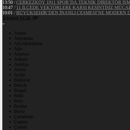
13:50
/
ÇERKEZKÖY 1911 SPOR’DA TEKNİK DİREKTÖR İS
10:47
/
11 İLÇEDE VEKTÖRLERE KARŞI KESİNTİSİZ MÜCA
10:01
/
BÜYÜKŞEHİR’DEN İNANLI ÇEŞMESİ’NE MODERN
Tekirdağ
AÇIK
28°
Adana
Adıyaman
Afyonkarahisar
Ağrı
Amasya
Ankara
Antalya
Artvin
Aydın
Balıkesir
Bilecik
Bingöl
Bitlis
Bolu
Burdur
Bursa
Çanakkale
Çankırı
Çorum