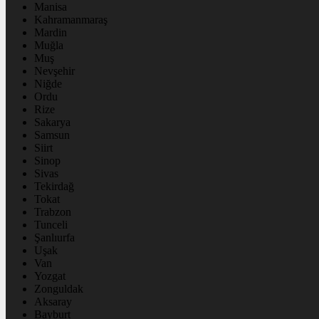
Manisa
Kahramanmaraş
Mardin
Muğla
Muş
Nevşehir
Niğde
Ordu
Rize
Sakarya
Samsun
Siirt
Sinop
Sivas
Tekirdağ
Tokat
Trabzon
Tunceli
Şanlıurfa
Uşak
Van
Yozgat
Zonguldak
Aksaray
Bayburt