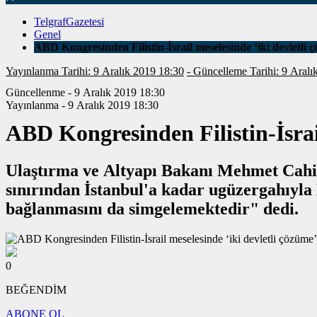
TelgrafGazetesi
Genel
ABD Kongresinden Filistin-İsrail meselesinde ‘iki devletli 
Yayınlanma Tarihi: 9 Aralık 2019 18:30
- Güncelleme Tarihi: 
Güncellenme - 9 Aralık 2019 18:30
Yayınlanma - 9 Aralık 2019 18:30
ABD Kongresinden Filistin-İsrail
Ulaştırma ve Altyapı Bakanı Mehmet Cahit 
sınırından İstanbul'a kadar ugüzergahıyla Halkalı-Kapıkule Demiryolu Hattı Projesi coğrafi olarak Türkiye’nin AB’ye
bağlanmasını da simgelemektedir" dedi.
0
BEĞENDİM
ABONE OL