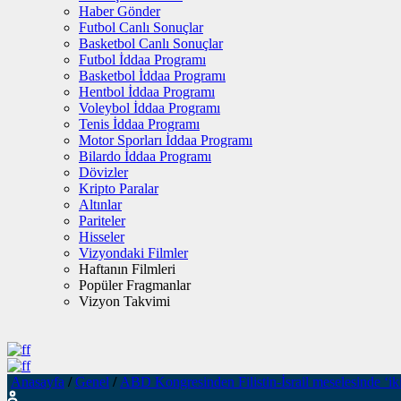
Haber Gönder
Futbol Canlı Sonuçlar
Basketbol Canlı Sonuçlar
Futbol İddaa Programı
Basketbol İddaa Programı
Hentbol İddaa Programı
Voleybol İddaa Programı
Tenis İddaa Programı
Motor Sporları İddaa Programı
Bilardo İddaa Programı
Dövizler
Kripto Paralar
Altınlar
Pariteler
Hisseler
Vizyondaki Filmler
Haftanın Filmleri
Popüler Fragmanlar
Vizyon Takvimi
Anasayfa
/
Genel
/
ABD Kongresinden Filistin-İsrail meselesinde ‘ik