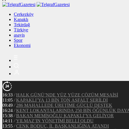
Çerkezköy
Kapaklı
Tekirdağ
Türkiye
asayiş
Spor
Ekonomi
16:33
/
HALK GÜNÜ’NDE YÜZ YÜZE ÇÖZÜM MESAİSİ
11:05
/
KAPAKLI’YA 13 BİN TON ASFALT SERİLDİ
09:49
/
286 MAHALLEDE ÜRETİME GÜÇLÜ DESTEK
16:24
/
KENT LOKANTALARINDA 250 BİN ÖĞÜNLÜK DAY
15:38
/
BAKAN MEMİŞOĞLU KAPAKLI’YA GELİYOR
14:11
/
YILMAZ’IN YÖNETİMİ BELLİ OLDU
13:55
/
CENK BODUÇ, İL BAŞKANLIĞINA ATANDI