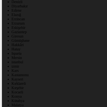
Denizli
Diyarbakır
Edirne
Elazığ
Erzincan
Erzurum
Eskişehir
Gaziantep
Giresun
Gümüşhane
Hakkâri
Hatay
Isparta
Mersin
istanbul
izmir
Kars
Kastamonu
Kayseri
Kırklareli
Kırşehir
Kocaeli
Konya
Kütahya
Malatya