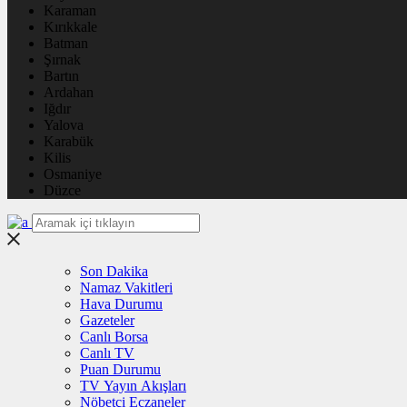
Karaman
Kırıkkale
Batman
Şırnak
Bartın
Ardahan
Iğdır
Yalova
Karabük
Kilis
Osmaniye
Düzce
Son Dakika
Namaz Vakitleri
Hava Durumu
Gazeteler
Canlı Borsa
Canlı TV
Puan Durumu
TV Yayın Akışları
Nöbetçi Eczaneler