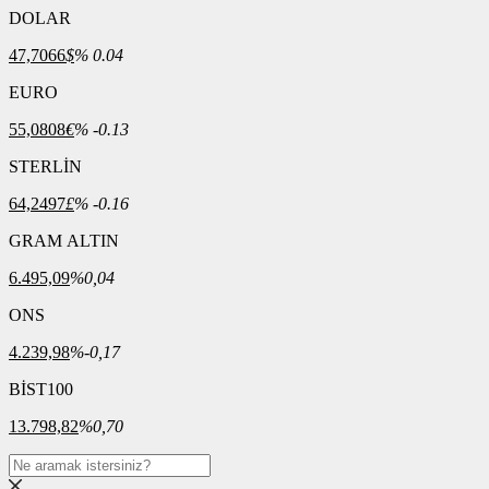
DOLAR
47,7066
$
% 0.04
EURO
55,0808
€
% -0.13
STERLİN
64,2497
£
% -0.16
GRAM ALTIN
6.495,09
%0,04
ONS
4.239,98
%-0,17
BİST100
13.798,82
%0,70