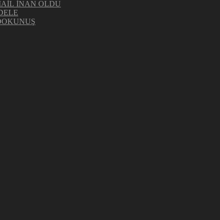
MAİL İNAN OLDU
DELE
 DOKUNUŞ