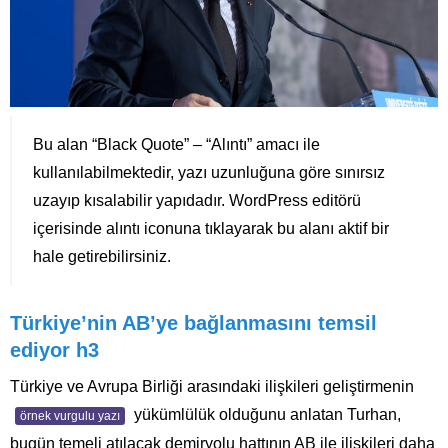
Bu alan “Black Quote” – “Alıntı” amacı ile
kullanılabilmektedir, yazı uzunluğuna göre sınırsız
uzayıp kısalabilir yapıdadır. WordPress editörü
içerisinde alıntı iconuna tıklayarak bu alanı aktif bir
hale getirebilirsiniz.
Türkiye’nin AB’ye bağlanmasını temsil
ediyor h3
Türkiye ve Avrupa Birliği arasındaki ilişkileri geliştirmenin
yükümlülük olduğunu anlatan Turhan,
örnek vurgulu yazı
bugün temeli atılacak demiryolu hattının AB ile ilişkileri daha