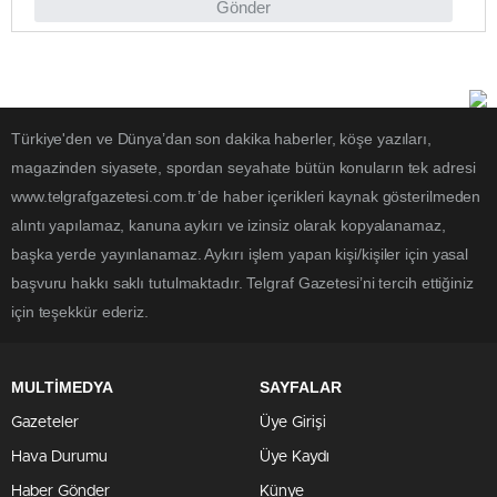
Gönder
Türkiye'den ve Dünya’dan son dakika haberler, köşe yazıları,
magazinden siyasete, spordan seyahate bütün konuların tek adresi
www.telgrafgazetesi.com.tr’de haber içerikleri kaynak gösterilmeden
alıntı yapılamaz, kanuna aykırı ve izinsiz olarak kopyalanamaz,
başka yerde yayınlanamaz. Aykırı işlem yapan kişi/kişiler için yasal
başvuru hakkı saklı tutulmaktadır. Telgraf Gazetesi’ni tercih ettiğiniz
için teşekkür ederiz.
MULTİMEDYA
SAYFALAR
Gazeteler
Üye Girişi
Hava Durumu
Üye Kaydı
Haber Gönder
Künye