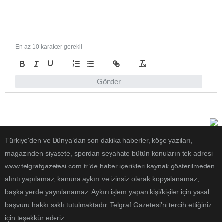
En az 10 karakter gerekli
Gönder
Türkiye'den ve Dünya’dan son dakika haberler, köşe yazıları,
magazinden siyasete, spordan seyahate bütün konuların tek adresi
www.telgrafgazetesi.com.tr’de haber içerikleri kaynak gösterilmeden
alıntı yapılamaz, kanuna aykırı ve izinsiz olarak kopyalanamaz,
başka yerde yayınlanamaz. Aykırı işlem yapan kişi/kişiler için yasal
başvuru hakkı saklı tutulmaktadır. Telgraf Gazetesi’ni tercih ettiğiniz
için teşekkür ederiz.