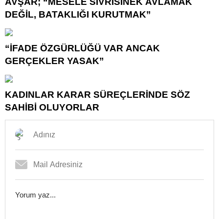
AVŞAR; “MESELE SİVRİSİNEK AVLAMAK
DEĞİL, BATAKLIĞI KURUTMAK”
“İFADE ÖZGÜRLÜĞÜ VAR ANCAK
GERÇEKLER YASAK”
KADINLAR KARAR SÜREÇLERİNDE SÖZ
SAHİBİ OLUYORLAR