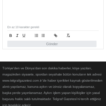
En az 10 karakter gerekli
Gönder
Türkiye'den ve Dünya’dan son dakika haberler, köşe yazıları,
magazinden siyasete, spordan seyahate bütün konuların tek adresi
www.telgrafgazetesi.com.tr’de haber içerikleri kaynak gösterilmeden
alıntı yapılamaz, kanuna aykırı ve izinsiz olarak kopyalanamaz,
başka yerde yayınlanamaz. Aykırı işlem yapan kişi/kişiler için yasal
başvuru hakkı saklı tutulmaktadır. Telgraf Gazetesi’ni tercih ettiğiniz
için teşekkür ederiz.