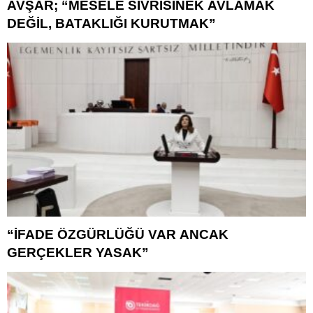
AVŞAR; “MESELE SİVRİSİNEK AVLAMAK
DEĞİL, BATAKLIĞI KURUTMAK”
“İFADE ÖZGÜRLÜĞÜ VAR ANCAK
GERÇEKLER YASAK”