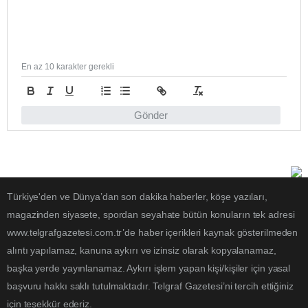
En az 10 karakter gerekli
Gönder
Türkiye'den ve Dünya’dan son dakika haberler, köşe yazıları,
magazinden siyasete, spordan seyahate bütün konuların tek adresi
www.telgrafgazetesi.com.tr’de haber içerikleri kaynak gösterilmeden
alıntı yapılamaz, kanuna aykırı ve izinsiz olarak kopyalanamaz,
başka yerde yayınlanamaz. Aykırı işlem yapan kişi/kişiler için yasal
başvuru hakkı saklı tutulmaktadır. Telgraf Gazetesi’ni tercih ettiğiniz
için teşekkür ederiz.