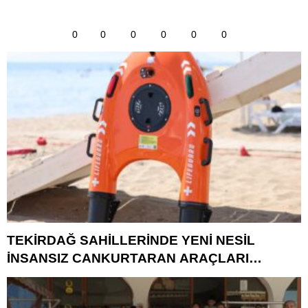
0
0
0
0
0
0
TEKİRDAĞ SAHİLLERİNDE YENİ NESİL
İNSANSIZ CANKURTARAN ARAÇLARI
GÖREVDE