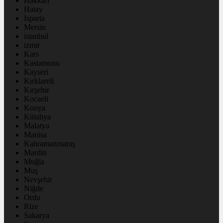
Hakkâri
Hatay
Isparta
Mersin
istanbul
izmir
Kars
Kastamonu
Kayseri
Kırklareli
Kırşehir
Kocaeli
Konya
Kütahya
Malatya
Manisa
Kahramanmaraş
Mardin
Muğla
Muş
Nevşehir
Niğde
Ordu
Rize
Sakarya