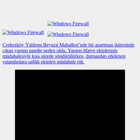
Çerkezköy Yıldırım Beyazıt Mahallesi’nde bir apartman dairesinde
çıkan yangın paniğe neden oldu. Yangın itfaiye ekiplerinin
müdahalesiyle kısa sürede söndürülürken, dumandan etkilenen
vatandaşlara sağlık ekipleri müdahale etti.