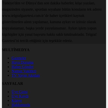
Türkiye'den ve Dünya’dan son dakika haberler, köşe yazıları,
magazinden siyasete, spordan seyahate bütün konuların tek adresi
www.telgrafgazetesi.com.tr’de haber içerikleri kaynak
gösterilmeden alıntı yapılamaz, kanuna aykırı ve izinsiz olarak
kopyalanamaz, başka yerde yayınlanamaz. Aykırı işlem yapan
kişi/kişiler için yasal başvuru hakkı saklı tutulmaktadır. Telgraf
Gazetesi’ni tercih ettiğiniz için teşekkür ederiz.
MULTİMEDYA
Gazeteler
Hava Durumu
Haber Gönder
Namaz Vakitleri
TV Yayın Akışları
SAYFALAR
Üye Girişi
Üye Kaydı
Künye
Hakkımızda