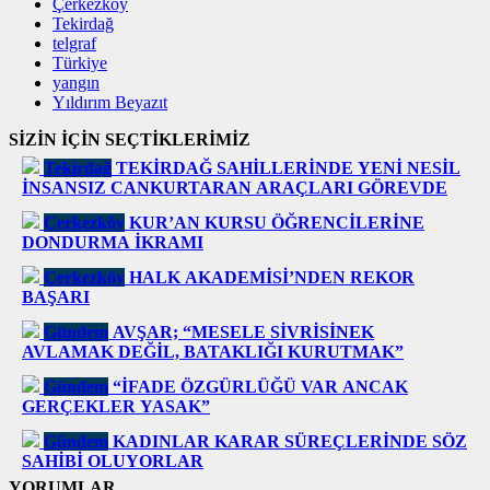
Çerkezköy
Tekirdağ
telgraf
Türkiye
yangın
Yıldırım Beyazıt
SİZİN İÇİN SEÇTİKLERİMİZ
Tekirdağ
TEKİRDAĞ SAHİLLERİNDE YENİ NESİL
İNSANSIZ CANKURTARAN ARAÇLARI GÖREVDE
Çerkezköy
KUR’AN KURSU ÖĞRENCİLERİNE
DONDURMA İKRAMI
Çerkezköy
HALK AKADEMİSİ’NDEN REKOR
BAŞARI
Gündem
AVŞAR; “MESELE SİVRİSİNEK
AVLAMAK DEĞİL, BATAKLIĞI KURUTMAK”
Gündem
“İFADE ÖZGÜRLÜĞÜ VAR ANCAK
GERÇEKLER YASAK”
Gündem
KADINLAR KARAR SÜREÇLERİNDE SÖZ
SAHİBİ OLUYORLAR
YORUMLAR