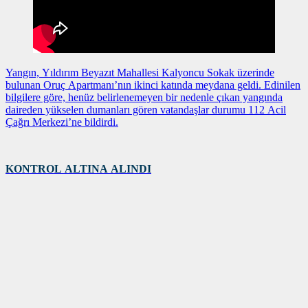
Yangın, Yıldırım Beyazıt Mahallesi Kalyoncu Sokak üzerinde
bulunan Oruç Apartmanı’nın ikinci katında meydana geldi. Edinilen
bilgilere göre, henüz belirlenemeyen bir nedenle çıkan yangında
daireden yükselen dumanları gören vatandaşlar durumu 112 Acil
Çağrı Merkezi’ne bildirdi.
KONTROL ALTINA ALINDI