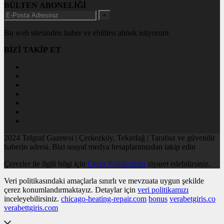
BÜLTEN ABONELİĞİ
+
Bu web sitesinden haber ve ebülten almak istiyorum
BİZİ TAKİP ET
2024 Telgraf Gazetesi | Çerkezköy, Tekirdağ | Tarafsız ve güvenilir
haberin adresi. Bizi sosyal medya hesaplarımızdan takip edin
Çerezler ile ilgili bilgi için
Çerez Politikamızı
ziyaret edebilirsiniz.
Veri politikasındaki amaçlarla sınırlı ve mevzuata uygun şekilde
çerez konumlandırmaktayız. Detaylar için
veri politikamızı
inceleyebilirsiniz.
chicago-heating-repair.com
bonus
verabetgiris.co
verabettgiris.com