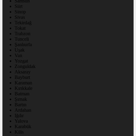
Samsun
Siirt
Sinop
Sivas
Tekirdağ
Tokat
Trabzon
Tunceli
Şanlıurfa
Uşak
Van
Yozgat
Zonguldak
Aksaray
Bayburt
Karaman
Kırıkkale
Batman
Şırnak
Bartın
Ardahan
Iğdır
Yalova
Karabük
Kilis