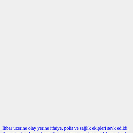
İhbar üzerine olay yerine itfaiye, polis ve sağlık ekipleri sevk edildi.