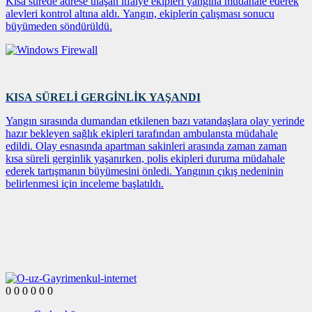
Kısa sürede adrese ulaşan itfaiye ekipleri yangına müdahale ederek
alevleri kontrol altına aldı. Yangın, ekiplerin çalışması sonucu
büyümeden söndürüldü.
KISA SÜRELİ GERGİNLİK YAŞANDI
Yangın sırasında dumandan etkilenen bazı vatandaşlara olay yerinde
hazır bekleyen sağlık ekipleri tarafından ambulansta müdahale
edildi. Olay esnasında apartman sakinleri arasında zaman zaman
kısa süreli gerginlik yaşanırken, polis ekipleri duruma müdahale
ederek tartışmanın büyümesini önledi. Yangının çıkış nedeninin
belirlenmesi için inceleme başlatıldı.
0
0
0
0
0
0