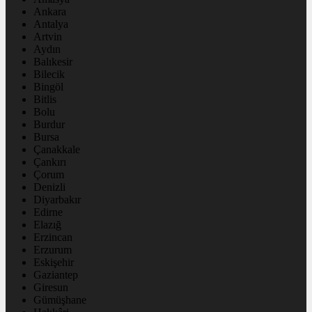
Ankara
Antalya
Artvin
Aydın
Balıkesir
Bilecik
Bingöl
Bitlis
Bolu
Burdur
Bursa
Çanakkale
Çankırı
Çorum
Denizli
Diyarbakır
Edirne
Elazığ
Erzincan
Erzurum
Eskişehir
Gaziantep
Giresun
Gümüşhane