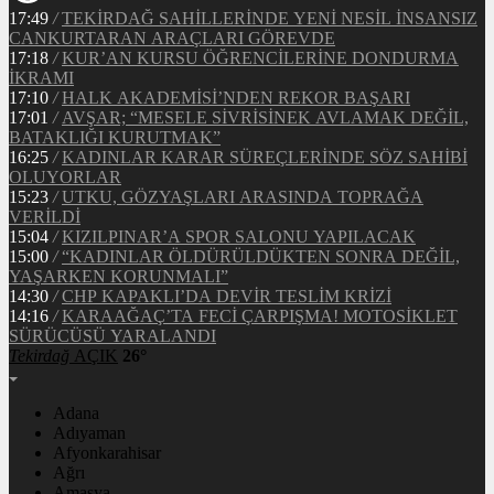
17:49
/
TEKİRDAĞ SAHİLLERİNDE YENİ NESİL İNSANSIZ
CANKURTARAN ARAÇLARI GÖREVDE
17:18
/
KUR’AN KURSU ÖĞRENCİLERİNE DONDURMA
İKRAMI
17:10
/
HALK AKADEMİSİ’NDEN REKOR BAŞARI
17:01
/
AVŞAR; “MESELE SİVRİSİNEK AVLAMAK DEĞİL,
BATAKLIĞI KURUTMAK”
16:25
/
KADINLAR KARAR SÜREÇLERİNDE SÖZ SAHİBİ
OLUYORLAR
15:23
/
UTKU, GÖZYAŞLARI ARASINDA TOPRAĞA
VERİLDİ
15:04
/
KIZILPINAR’A SPOR SALONU YAPILACAK
15:00
/
“KADINLAR ÖLDÜRÜLDÜKTEN SONRA DEĞİL,
YAŞARKEN KORUNMALI”
14:30
/
CHP KAPAKLI’DA DEVİR TESLİM KRİZİ
14:16
/
KARAAĞAÇ’TA FECİ ÇARPIŞMA! MOTOSİKLET
SÜRÜCÜSÜ YARALANDI
Tekirdağ
AÇIK
26°
Adana
Adıyaman
Afyonkarahisar
Ağrı
Amasya