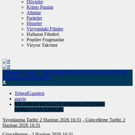
Dövizler
Kripto Paralar
Altınlar
Pariteler
Hisseler
Vizyondaki Filmler
Haftanın Filmleri
Popüler Fragmanlar
Vizyon Takvimi
Anasayfa
/
asayiş
/
YILDIRIM BEYAZIT MAHALLESİ’NDE
KORKUTAN YANGIN
TelgrafGazetesi
asayiş
YILDIRIM BEYAZIT MAHALLESİ’NDE
KORKUTAN YANGIN
Yayınlanma Tarihi: 2 Haziran 2026 16:31
- Güncelleme Tarihi: 2
Haziran 2026 16:31
Güncellenme - 2 Haziran 2026 16:31