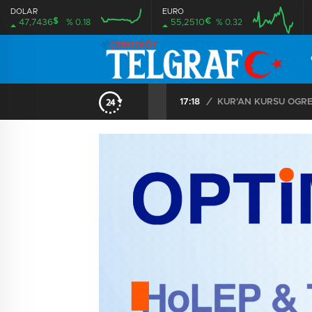
DOLAR
EURO
$
€
47,7436
% 0.18
55,2510
% 0.32
TEKİRDAĞ SAHİLLERİNDE YENİ NESİL İNSANSIZ CANKURTARAN ARAÇLARI GÖREVDE
17:18
/
KUR’AN KURSU ÖĞR