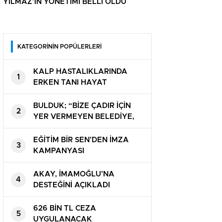
YILMAZ’IN YÖNETİMİ BELLİ OLDU
KATEGORİNİN POPÜLERLERİ
KALP HASTALIKLARINDA
1
ERKEN TANI HAYAT
KURTARIYOR
BULDUK; “BİZE ÇADIR İÇİN
2
YER VERMEYEN BELEDİYE,
CADDEYİ KAPATTI”
EĞİTİM BİR SEN’DEN İMZA
3
KAMPANYASI
AKAY, İMAMOĞLU’NA
4
DESTEĞİNİ AÇIKLADI
626 BİN TL CEZA
5
UYGULANACAK