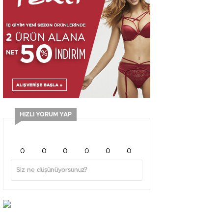
HIZLI YORUM YAP
0
0
0
0
0
0