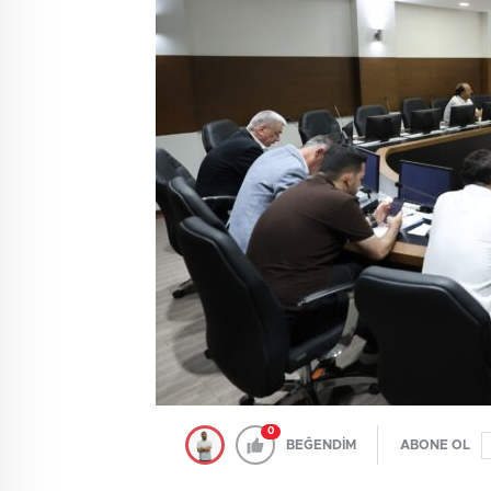
0
BEĞENDİM
ABONE OL