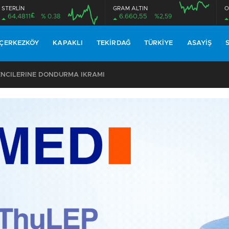
STERLİN
GRAM ALTIN
O
£
64,4811
% 0.38
6.660,55
%2,59
ÇERKEZKÖY
KAPAKLI
TEKIRDAĞ
TÜRKIYE
ASAYIŞ
ENCİLERİNE DONDURMA İKRAMI