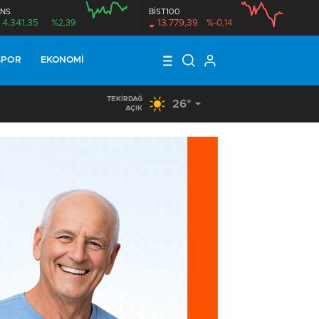
NS
BİST100
4.341,35
%2,39
13.779,39
%-0,14
SPOR
EKONOMI
TEKIRDAĞ
26°
17:10
/
HALK AKADEMİSİ’NDEN REKOR BAŞARI
AÇIK