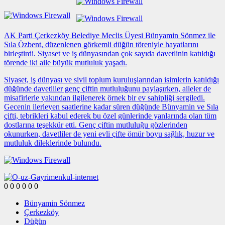
AK Parti Çerkezköy Belediye Meclis Üyesi Bünyamin Sönmez ile
Sıla Özbent, düzenlenen görkemli düğün töreniyle hayatlarını
birleştirdi. Siyaset ve iş dünyasından çok sayıda davetlinin katıldığı
törende iki aile büyük mutluluk yaşadı.
Siyaset, iş dünyası ve sivil toplum kuruluşlarından isimlerin katıldığı
düğünde davetliler genç çiftin mutluluğunu paylaşırken, aileler de
misafirlerle yakından ilgilenerek örnek bir ev sahipliği sergiledi.
Gecenin ilerleyen saatlerine kadar süren düğünde Bünyamin ve Sıla
çifti, tebrikleri kabul ederek bu özel günlerinde yanlarında olan tüm
dostlarına teşekkür etti. Genç çiftin mutluluğu gözlerinden
okunurken, davetliler de yeni evli çifte ömür boyu sağlık, huzur ve
mutluluk dileklerinde bulundu.
0
0
0
0
0
0
Bünyamin Sönmez
Çerkezköy
Düğün