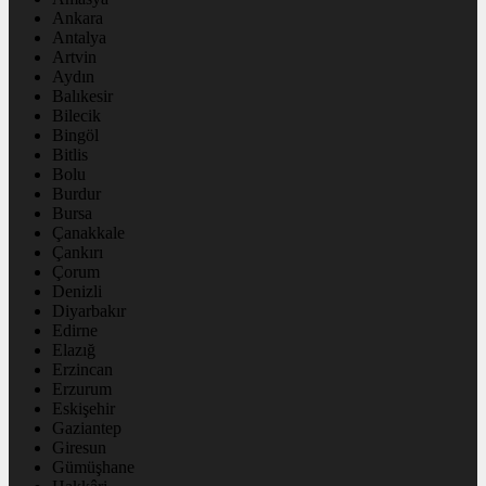
Ankara
Antalya
Artvin
Aydın
Balıkesir
Bilecik
Bingöl
Bitlis
Bolu
Burdur
Bursa
Çanakkale
Çankırı
Çorum
Denizli
Diyarbakır
Edirne
Elazığ
Erzincan
Erzurum
Eskişehir
Gaziantep
Giresun
Gümüşhane