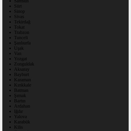
Samsun
Siirt
Sinop
Sivas
Tekirdağ
Tokat
Trabzon
Tunceli
Şanlıurfa
Uşak
Van
Yozgat
Zonguldak
Aksaray
Bayburt
Karaman
Kırıkkale
Batman
Şırnak
Bartın
Ardahan
Iğdır
Yalova
Karabük
Kilis