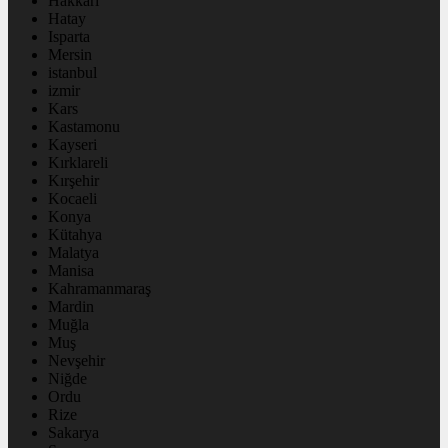
Hakkâri
Hatay
Isparta
Mersin
istanbul
izmir
Kars
Kastamonu
Kayseri
Kırklareli
Kırşehir
Kocaeli
Konya
Kütahya
Malatya
Manisa
Kahramanmaraş
Mardin
Muğla
Muş
Nevşehir
Niğde
Ordu
Rize
Sakarya