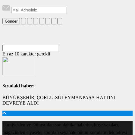
Gönder
En az 10 karakter gerekli
Sıradaki haber:
BÜYÜKŞEHİR, ÇORLU-SÜLEYMANPAŞA HATTINI
DEVREYE ALDI
Türkiye'den ve Dünya’dan son dakika haberler, köşe yazıları,
magazinden siyasete, spordan seyahate bütün konuların tek adresi