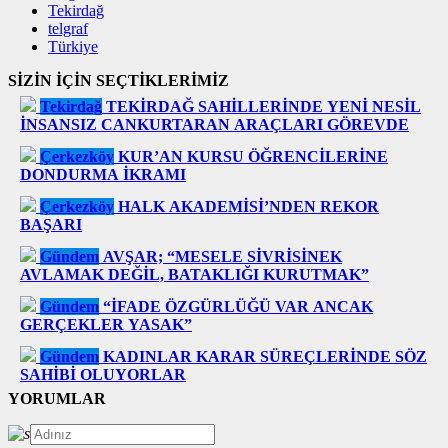
Tekirdağ
telgraf
Türkiye
SİZİN İÇİN SEÇTİKLERİMİZ
Tekirdağ
TEKİRDAĞ SAHİLLERİNDE YENİ NESİL
İNSANSIZ CANKURTARAN ARAÇLARI GÖREVDE
Çerkezköy
KUR’AN KURSU ÖĞRENCİLERİNE
DONDURMA İKRAMI
Çerkezköy
HALK AKADEMİSİ’NDEN REKOR
BAŞARI
Gündem
AVŞAR; “MESELE SİVRİSİNEK
AVLAMAK DEĞİL, BATAKLIĞI KURUTMAK”
Gündem
“İFADE ÖZGÜRLÜĞÜ VAR ANCAK
GERÇEKLER YASAK”
Gündem
KADINLAR KARAR SÜREÇLERİNDE SÖZ
SAHİBİ OLUYORLAR
YORUMLAR