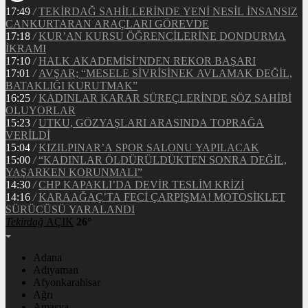
17:49
/
TEKİRDAĞ SAHİLLERİNDE YENİ NESİL İNSANSIZ
CANKURTARAN ARAÇLARI GÖREVDE
17:18
/
KUR’AN KURSU ÖĞRENCİLERİNE DONDURMA
İKRAMI
17:10
/
HALK AKADEMİSİ’NDEN REKOR BAŞARI
17:01
/
AVŞAR; “MESELE SİVRİSİNEK AVLAMAK DEĞİL,
BATAKLIĞI KURUTMAK”
16:25
/
KADINLAR KARAR SÜREÇLERİNDE SÖZ SAHİBİ
OLUYORLAR
15:23
/
UTKU, GÖZYAŞLARI ARASINDA TOPRAĞA
VERİLDİ
15:04
/
KIZILPINAR’A SPOR SALONU YAPILACAK
15:00
/
“KADINLAR ÖLDÜRÜLDÜKTEN SONRA DEĞİL,
YAŞARKEN KORUNMALI”
14:30
/
CHP KAPAKLI’DA DEVİR TESLİM KRİZİ
14:16
/
KARAAĞAÇ’TA FECİ ÇARPIŞMA! MOTOSİKLET
SÜRÜCÜSÜ YARALANDI
Tekirdağ
AÇIK
26°
Adana
Adıyaman
Afyonkarahisar
Ağrı
Amasya