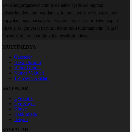
www.telgrafgazetesi.com.tr’de haber içerikleri kaynak
gösterilmeden alıntı yapılamaz, kanuna aykırı ve izinsiz olarak
kopyalanamaz, başka yerde yayınlanamaz. Aykırı işlem yapan
kişi/kişiler için yasal başvuru hakkı saklı tutulmaktadır. Telgraf
Gazetesi’ni tercih ettiğiniz için teşekkür ederiz.
MULTİMEDYA
Gazeteler
Hava Durumu
Haber Gönder
Namaz Vakitleri
TV Yayın Akışları
SAYFALAR
Üye Girişi
Üye Kaydı
Künye
Hakkımızda
İletişim
SAYFALAR