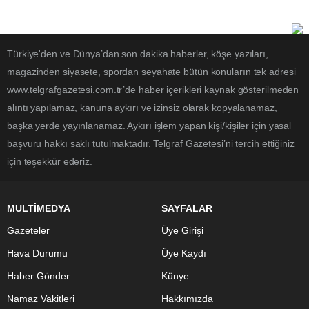
Türkiye'den ve Dünya’dan son dakika haberler, köşe yazıları,
magazinden siyasete, spordan seyahate bütün konuların tek adresi
www.telgrafgazetesi.com.tr’de haber içerikleri kaynak gösterilmeden
alıntı yapılamaz, kanuna aykırı ve izinsiz olarak kopyalanamaz,
başka yerde yayınlanamaz. Aykırı işlem yapan kişi/kişiler için yasal
başvuru hakkı saklı tutulmaktadır. Telgraf Gazetesi’ni tercih ettiğiniz
için teşekkür ederiz.
MULTİMEDYA
SAYFALAR
Gazeteler
Üye Girişi
Hava Durumu
Üye Kaydı
Haber Gönder
Künye
Namaz Vakitleri
Hakkımızda