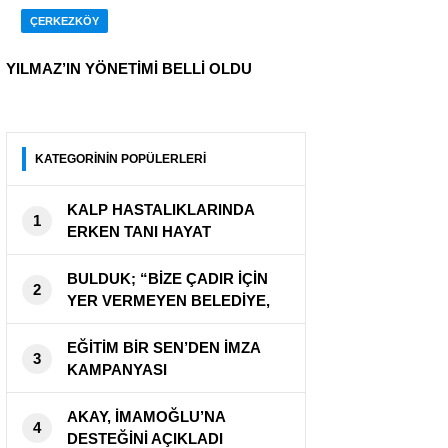
ÇERKEZKÖY
YILMAZ’IN YÖNETİMİ BELLİ OLDU
KATEGORİNİN POPÜLERLERİ
KALP HASTALIKLARINDA
1
ERKEN TANI HAYAT
KURTARIYOR
BULDUK; “BİZE ÇADIR İÇİN
2
YER VERMEYEN BELEDİYE,
CADDEYİ KAPATTI”
EĞİTİM BİR SEN’DEN İMZA
3
KAMPANYASI
AKAY, İMAMOĞLU’NA
4
DESTEĞİNİ AÇIKLADI