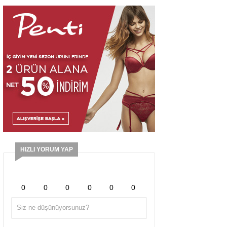
HIZLI YORUM YAP
0
0
0
0
0
0