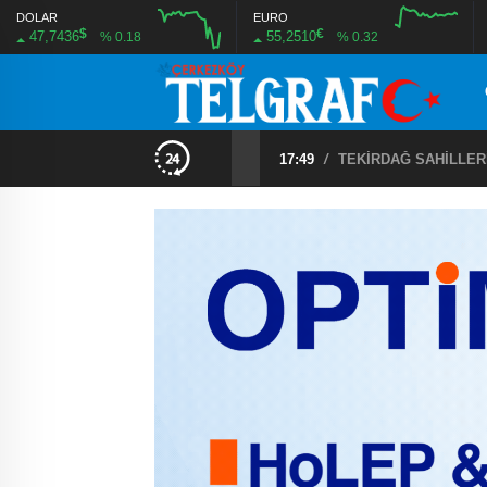
DOLAR
EURO
$
€
47,7436
55,2510
% 0.18
% 0.32
17:49
/