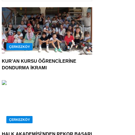
ÇERKEZKÖY
KUR’AN KURSU ÖĞRENCİLERİNE
DONDURMA İKRAMI
ÇERKEZKÖY
HALK AKADEMİSİ’NDEN REKOR BAŞARI