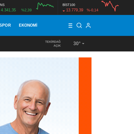
NS
BİST100
4.341,35
13.779,39
%2,39
%-0,14
SPOR
EKONOMI
TEKIRDAĞ
30°
17:18
/
KUR’AN KURSU ÖĞRENCİLERİNE DONDURMA İKRAMI
AÇIK