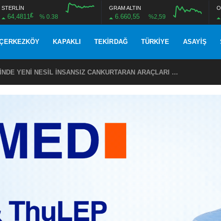
STERLİN
GRAM ALTIN
O
£
64,4811
6.660,55
% 0.38
%2,59
ÇERKEZKÖY
KAPAKLI
TEKIRDAĞ
TÜRKIYE
ASAYIŞ
TEKİRDAĞ SAHİLLERİNDE YENİ NESİL İNSANSIZ CANKURTARAN ARAÇLARI GÖREVDE