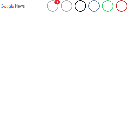
0
News