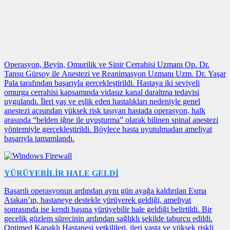
Operasyon, Beyin, Omurilik ve Sinir Cerrahisi Uzmanı Op. Dr.
Tansu Gürsoy ile Anestezi ve Reanimasyon Uzmanı Uzm. Dr. Yaşar
Pala tarafından başarıyla gerçekleştirildi. Hastaya iki seviyeli
omurga cerrahisi kapsamında vidasız kanal daraltma tedavisi
uygulandı. İleri yaş ve eşlik eden hastalıkları nedeniyle genel
anestezi açısından yüksek risk taşıyan hastada operasyon, halk
arasında “belden iğne ile uyuşturma” olarak bilinen spinal anestezi
yöntemiyle gerçekleştirildi. Böylece hasta uyutulmadan ameliyat
başarıyla tamamlandı.
YÜRÜYEBİLİR HALE GELDİ
Başarılı operasyonun ardından aynı gün ayağa kaldırılan Esma
Atakan’ın, hastaneye destekle yürüyerek geldiği, ameliyat
sonrasında ise kendi başına yürüyebilir hale geldiği belirtildi. Bir
gecelik gözlem sürecinin ardından sağlıklı şekilde taburcu edildi.
Optimed Kapaklı Hastanesi yetkilileri, ileri yaşta ve yüksek riskli