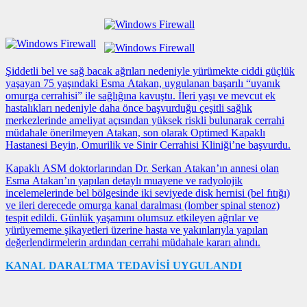
Şiddetli bel ve sağ bacak ağrıları nedeniyle yürümekte ciddi güçlük
yaşayan 75 yaşındaki Esma Atakan, uygulanan başarılı “uyanık
omurga cerrahisi” ile sağlığına kavuştu. İleri yaşı ve mevcut ek
hastalıkları nedeniyle daha önce başvurduğu çeşitli sağlık
merkezlerinde ameliyat açısından yüksek riskli bulunarak cerrahi
müdahale önerilmeyen Atakan, son olarak Optimed Kapaklı
Hastanesi Beyin, Omurilik ve Sinir Cerrahisi Kliniği’ne başvurdu.
Kapaklı ASM doktorlarından Dr. Serkan Atakan’ın annesi olan
Esma Atakan’ın yapılan detaylı muayene ve radyolojik
incelemelerinde bel bölgesinde iki seviyede disk hernisi (bel fıtığı)
ve ileri derecede omurga kanal daralması (lomber spinal stenoz)
tespit edildi. Günlük yaşamını olumsuz etkileyen ağrılar ve
yürüyememe şikayetleri üzerine hasta ve yakınlarıyla yapılan
değerlendirmelerin ardından cerrahi müdahale kararı alındı.
KANAL DARALTMA TEDAVİSİ UYGULANDI