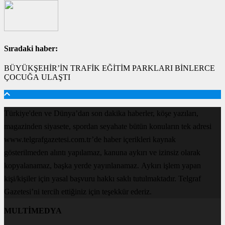
Sıradaki haber:
BÜYÜKŞEHİR’İN TRAFİK EĞİTİM PARKLARI BİNLERCE
ÇOCUĞA ULAŞTI
Türkiye'den ve Dünya’dan son dakika haberler, köşe yazıları,
magazinden siyasete, spordan seyahate bütün konuların tek adresi
www.telgrafgazetesi.com.tr’de haber içerikleri kaynak
gösterilmeden alıntı yapılamaz, kanuna aykırı ve izinsiz olarak
kopyalanamaz, başka yerde yayınlanamaz. Aykırı işlem yapan
kişi/kişiler için yasal başvuru hakkı saklı tutulmaktadır. Telgraf
Gazetesi’ni tercih ettiğiniz için teşekkür ederiz.
MULTİMEDYA