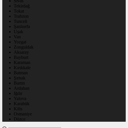
Sivas
Tekirdağ
Tokat
Trabzon
Tunceli
Şanlıurfa
Uşak
Van
Yozgat
Zonguldak
Aksaray
Bayburt
Karaman
Kırıkkale
Batman
Şırnak
Bartın
Ardahan
Iğdır
Yalova
Karabük
Kilis
Osmaniye
Düzce