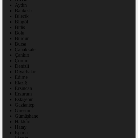
Aydın
Balıkesir
Bilecik
Bingöl
Bitlis
Bolu
Burdur
Bursa
Çanakkale
Çankırı
Çorum
Denizli
Diyarbakır
Edirne
Elazığ
Erzincan
Erzurum
Eskişehir
Gaziantep
Giresun
Gümüşhane
Hakkâri
Hatay
Isparta