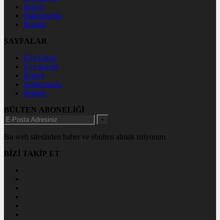
Künye
Hakkımızda
İletişim
SAYFALAR
Üye Girişi
Üye Kaydı
Künye
Hakkımızda
İletişim
BÜLTEN ABONELİĞİ
+
Bu web sitesinden haber ve ebülten almak istiyorum
BİZİ TAKİP ET