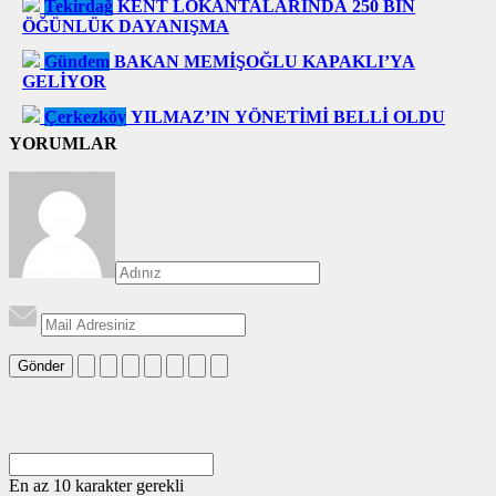
Tekirdağ
KENT LOKANTALARINDA 250 BİN
ÖĞÜNLÜK DAYANIŞMA
Gündem
BAKAN MEMİŞOĞLU KAPAKLI’YA
GELİYOR
Çerkezköy
YILMAZ’IN YÖNETİMİ BELLİ OLDU
YORUMLAR
Gönder
En az 10 karakter gerekli