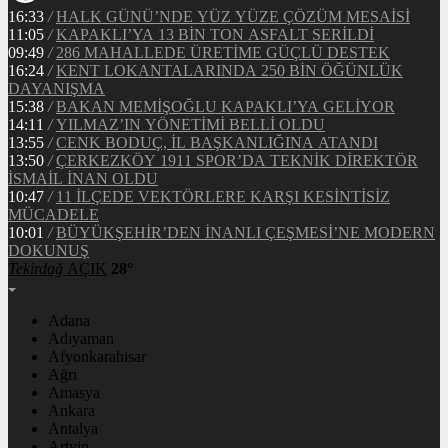
16:33
/
HALK GÜNÜ’NDE YÜZ YÜZE ÇÖZÜM MESAİSİ
11:05
/
KAPAKLI’YA 13 BİN TON ASFALT SERİLDİ
09:49
/
286 MAHALLEDE ÜRETİME GÜÇLÜ DESTEK
16:24
/
KENT LOKANTALARINDA 250 BİN ÖĞÜNLÜK
DAYANIŞMA
15:38
/
BAKAN MEMİŞOĞLU KAPAKLI’YA GELİYOR
14:11
/
YILMAZ’IN YÖNETİMİ BELLİ OLDU
13:55
/
CENK BODUÇ, İL BAŞKANLIĞINA ATANDI
13:50
/
ÇERKEZKÖY 1911 SPOR’DA TEKNİK DİREKTÖR
İSMAİL İNAN OLDU
10:47
/
11 İLÇEDE VEKTÖRLERE KARŞI KESİNTİSİZ
MÜCADELE
10:01
/
BÜYÜKŞEHİR’DEN İNANLI ÇEŞMESİ’NE MODERN
DOKUNUŞ
Tekirdağ
AÇIK
28°
Adana
Adıyaman
Afyonkarahisar
Ağrı
Amasya
Ankara
Antalya
Artvin