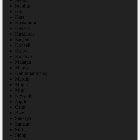
Mersin
istanbul
izmir
Kars
Kastamonu
Kayseri
Kırklareli
Kırşehir
Kocaeli
Konya
Kütahya
Malatya
Manisa
Kahramanmaraş
Mardin
Muğla
Muş
Nevşehir
Niğde
Ordu
Rize
Sakarya
Samsun
Siirt
Sinop