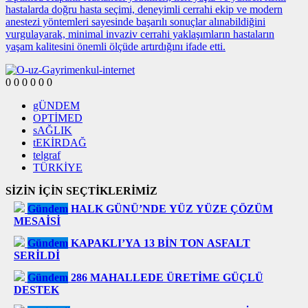
hastalarda doğru hasta seçimi, deneyimli cerrahi ekip ve modern
anestezi yöntemleri sayesinde başarılı sonuçlar alınabildiğini
vurgulayarak, minimal invaziv cerrahi yaklaşımların hastaların
yaşam kalitesini önemli ölçüde artırdığını ifade etti.
0
0
0
0
0
0
gÜNDEM
OPTİMED
sAĞLIK
tEKİRDAĞ
telgraf
TÜRKİYE
SİZİN İÇİN SEÇTİKLERİMİZ
Gündem
HALK GÜNÜ’NDE YÜZ YÜZE ÇÖZÜM
MESAİSİ
Gündem
KAPAKLI’YA 13 BİN TON ASFALT
SERİLDİ
Gündem
286 MAHALLEDE ÜRETİME GÜÇLÜ
DESTEK