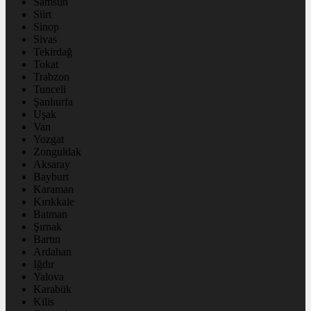
Samsun
Siirt
Sinop
Sivas
Tekirdağ
Tokat
Trabzon
Tunceli
Şanlıurfa
Uşak
Van
Yozgat
Zonguldak
Aksaray
Bayburt
Karaman
Kırıkkale
Batman
Şırnak
Bartın
Ardahan
Iğdır
Yalova
Karabük
Kilis