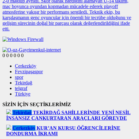
2-0 mağlup ayrıldı. Skor olarak istediğini alamayan U-14 takımı,
maç boyunca oyundan kopmadan mücadele ederek playoff
atmosferine yakışır bir performans sergiledi. Teknik ekip, bu
karşılaşmanın genç oyuncular için önemli bir tecrübe olduğunu ve
gelişim sürecinin doğal bir parçası olarak değerlendirildiğini ifade
etti.
0
0
0
0
0
0
Çerkezköy
Fevzipaşaspor
spor
Tekirdağ
telgraf
Türkiye
SİZİN İÇİN SEÇTİKLERİMİZ
Tekirdağ
TEKİRDAĞ SAHİLLERİNDE YENİ NESİL
İNSANSIZ CANKURTARAN ARAÇLARI GÖREVDE
Çerkezköy
KUR’AN KURSU ÖĞRENCİLERİNE
DONDURMA İKRAMI