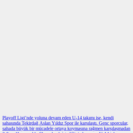
Playoff Ligi’nde yoluna devam eden U-14 takımı ise, kendi
sahasında Tekirdağ Aslan Yıldız Spor ile karşılaştı. Genç sporcular,
sahada büyük bir mücadele ortaya koymasına rağmen karşılaşmadan