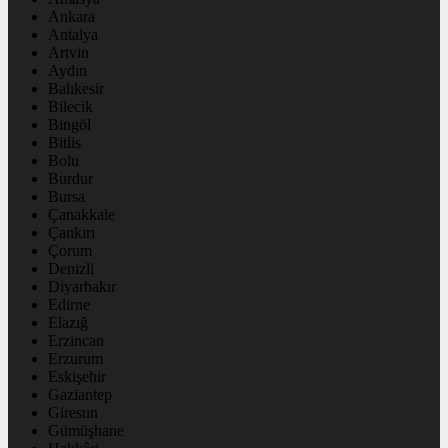
Ankara
Antalya
Artvin
Aydın
Balıkesir
Bilecik
Bingöl
Bitlis
Bolu
Burdur
Bursa
Çanakkale
Çankırı
Çorum
Denizli
Diyarbakır
Edirne
Elazığ
Erzincan
Erzurum
Eskişehir
Gaziantep
Giresun
Gümüşhane