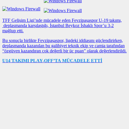
TFF Gelişim Ligi’nde mücadele eden Fevzipaşaspor U-19 takımı,
deplasmanda karşılaştığı, İstanbul Beykoz İshaklı Spor’u 3-2
mağlup etti.
Bu sonuçla birlikte Fevzipaşaspor, ligdeki iddiasını güçlendirirken,
deplasmanda kazanılan bu galibiyet teknik ekip ve camia tarafından
“özgüven kazandıran çok değerli bir üç puan” olarak değerlendirildi.
U14 TAKIMI PLAY-OFF’TA MÜCADELE ETTİ