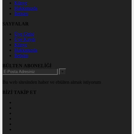
Künye
Hakkımızda
İletişim
SAYFALAR
Üye Girişi
Üye Kaydı
Künye
Hakkımızda
İletişim
BÜLTEN ABONELİĞİ
+
Bu web sitesinden haber ve ebülten almak istiyorum
BİZİ TAKİP ET