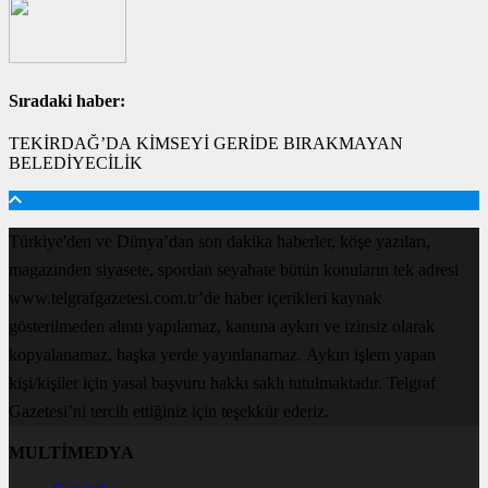
Sıradaki haber:
TEKİRDAĞ’DA KİMSEYİ GERİDE BIRAKMAYAN
BELEDİYECİLİK
Türkiye'den ve Dünya’dan son dakika haberler, köşe yazıları,
magazinden siyasete, spordan seyahate bütün konuların tek adresi
www.telgrafgazetesi.com.tr’de haber içerikleri kaynak
gösterilmeden alıntı yapılamaz, kanuna aykırı ve izinsiz olarak
kopyalanamaz, başka yerde yayınlanamaz. Aykırı işlem yapan
kişi/kişiler için yasal başvuru hakkı saklı tutulmaktadır. Telgraf
Gazetesi’ni tercih ettiğiniz için teşekkür ederiz.
MULTİMEDYA