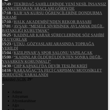
17:49
/
TEKİRDAĞ SAHİLLERİNDE YENİ NESİL İNSANSIZ
CANKURTARAN ARAÇLARI GÖREVDE
17:18
/
KUR’AN KURSU ÖĞRENCİLERİNE DONDURMA
İKRAMI
17:10
/
HALK AKADEMİSİ’NDEN REKOR BAŞARI
17:01
/
AVŞAR; “MESELE SİVRİSİNEK AVLAMAK DEĞİL,
BATAKLIĞI KURUTMAK”
16:25
/
KADINLAR KARAR SÜREÇLERİNDE SÖZ SAHİBİ
OLUYORLAR
15:23
/
UTKU, GÖZYAŞLARI ARASINDA TOPRAĞA
VERİLDİ
15:04
/
KIZILPINAR’A SPOR SALONU YAPILACAK
15:00
/
“KADINLAR ÖLDÜRÜLDÜKTEN SONRA DEĞİL,
YAŞARKEN KORUNMALI”
14:30
/
CHP KAPAKLI’DA DEVİR TESLİM KRİZİ
14:16
/
KARAAĞAÇ’TA FECİ ÇARPIŞMA! MOTOSİKLET
SÜRÜCÜSÜ YARALANDI
Tekirdağ
AÇIK
29°
Adana
Adıyaman
Afyonkarahisar
Ağrı
Amasya