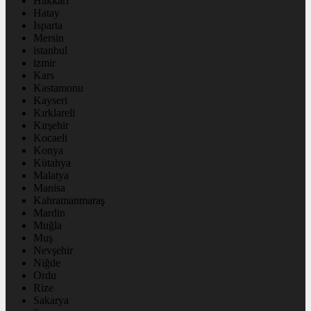
Hakkâri
Hatay
Isparta
Mersin
istanbul
izmir
Kars
Kastamonu
Kayseri
Kırklareli
Kırşehir
Kocaeli
Konya
Kütahya
Malatya
Manisa
Kahramanmaraş
Mardin
Muğla
Muş
Nevşehir
Niğde
Ordu
Rize
Sakarya