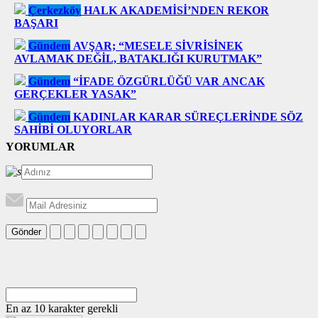
Çerkezköy
HALK AKADEMİSİ’NDEN REKOR
BAŞARI
Gündem
AVŞAR; “MESELE SİVRİSİNEK
AVLAMAK DEĞİL, BATAKLIĞI KURUTMAK”
Gündem
“İFADE ÖZGÜRLÜĞÜ VAR ANCAK
GERÇEKLER YASAK”
Gündem
KADINLAR KARAR SÜREÇLERİNDE SÖZ
SAHİBİ OLUYORLAR
YORUMLAR
Gönder
En az 10 karakter gerekli