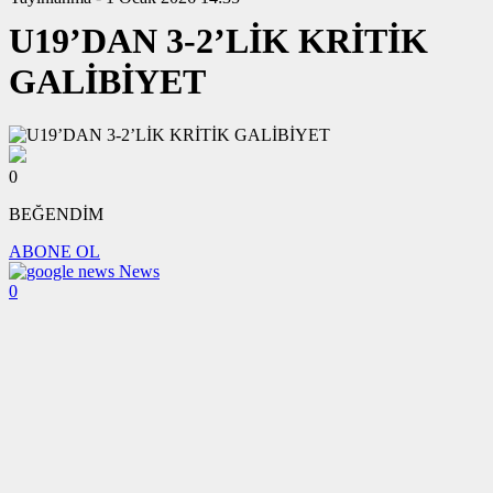
U19’DAN 3-2’LİK KRİTİK
GALİBİYET
0
BEĞENDİM
ABONE OL
News
0