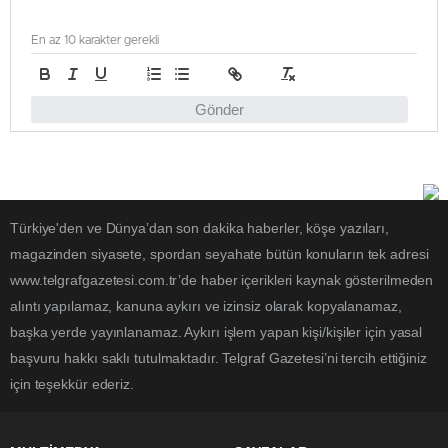
En az 10 karakter gerekli
Gönder
Türkiye'den ve Dünya’dan son dakika haberler, köşe yazıları,
magazinden siyasete, spordan seyahate bütün konuların tek adresi
www.telgrafgazetesi.com.tr’de haber içerikleri kaynak gösterilmeden
alıntı yapılamaz, kanuna aykırı ve izinsiz olarak kopyalanamaz,
başka yerde yayınlanamaz. Aykırı işlem yapan kişi/kişiler için yasal
başvuru hakkı saklı tutulmaktadır. Telgraf Gazetesi’ni tercih ettiğiniz
için teşekkür ederiz.