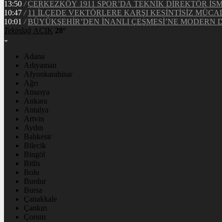
13:50
/
ÇERKEZKÖY 1911 SPOR’DA TEKNİK DİREKTÖR İS
10:47
/
11 İLÇEDE VEKTÖRLERE KARŞI KESİNTİSİZ MÜCA
10:01
/
BÜYÜKŞEHİR’DEN İNANLI ÇEŞMESİ’NE MODERN
Tekirdağ
AÇIK
28°
Adana
Adıyaman
Afyonkarahisar
Ağrı
Amasya
Ankara
Antalya
Artvin
Aydın
Balıkesir
Bilecik
Bingöl
Bitlis
Bolu
Burdur
Bursa
Çanakkale
Çankırı
Çorum