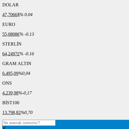
DOLAR
47,7066
$
% 0.04
EURO
55,0808
€
% -0.13
STERLİN
64,2497
£
% -0.16
GRAM ALTIN
6.495,09
%0,04
ONS
4.239,98
%-0,17
BİST100
13.798,82
%0,70