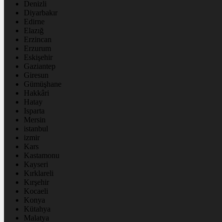
Denizli
Diyarbakır
Edirne
Elazığ
Erzincan
Erzurum
Eskişehir
Gaziantep
Giresun
Gümüşhane
Hakkâri
Hatay
Isparta
Mersin
istanbul
izmir
Kars
Kastamonu
Kayseri
Kırklareli
Kırşehir
Kocaeli
Konya
Kütahya
Malatya