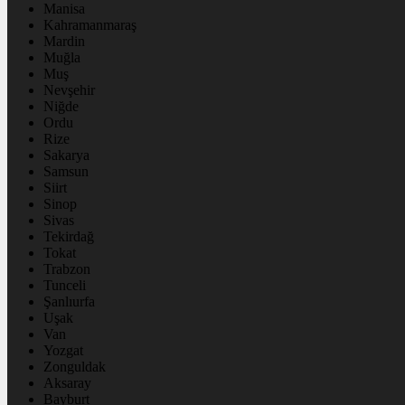
Manisa
Kahramanmaraş
Mardin
Muğla
Muş
Nevşehir
Niğde
Ordu
Rize
Sakarya
Samsun
Siirt
Sinop
Sivas
Tekirdağ
Tokat
Trabzon
Tunceli
Şanlıurfa
Uşak
Van
Yozgat
Zonguldak
Aksaray
Bayburt