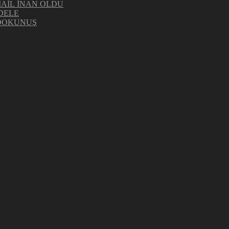
MAİL İNAN OLDU
DELE
 DOKUNUŞ