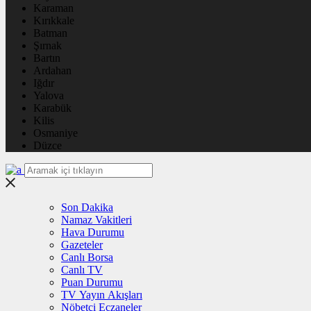
Karaman
Kırıkkale
Batman
Şırnak
Bartın
Ardahan
Iğdır
Yalova
Karabük
Kilis
Osmaniye
Düzce
Son Dakika
Namaz Vakitleri
Hava Durumu
Gazeteler
Canlı Borsa
Canlı TV
Puan Durumu
TV Yayın Akışları
Nöbetçi Eczaneler