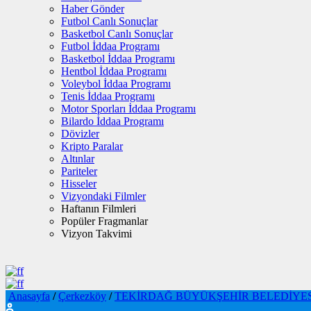
Haber Gönder
Futbol Canlı Sonuçlar
Basketbol Canlı Sonuçlar
Futbol İddaa Programı
Basketbol İddaa Programı
Hentbol İddaa Programı
Voleybol İddaa Programı
Tenis İddaa Programı
Motor Sporları İddaa Programı
Bilardo İddaa Programı
Dövizler
Kripto Paralar
Altınlar
Pariteler
Hisseler
Vizyondaki Filmler
Haftanın Filmleri
Popüler Fragmanlar
Vizyon Takvimi
Anasayfa
/
Çerkezköy
/
TEKİRDAĞ BÜYÜKŞEHİR BELEDİYESİ