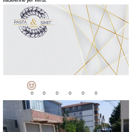
ifadelerine yer verdi.
0
0
0
0
0
0