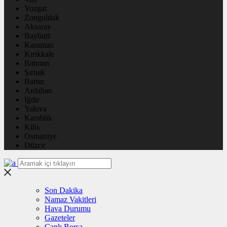
Yozgat
Zonguldak
Aksaray
Bayburt
Karaman
Kırıkkale
Batman
Şırnak
Bartın
Ardahan
Iğdır
Yalova
Karabük
Kilis
Osmaniye
Düzce
Son Dakika
Namaz Vakitleri
Hava Durumu
Gazeteler
Canlı Borsa