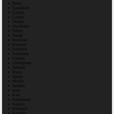
Bursa
Çanakkale
Çankırı
Çorum
Denizli
Diyarbakır
Edirne
Elazığ
Erzincan
Erzurum
Eskişehir
Gaziantep
Giresun
Gümüşhane
Hakkâri
Hatay
Isparta
Mersin
istanbul
izmir
Kars
Kastamonu
Kayseri
Kırklareli
Kırşehir