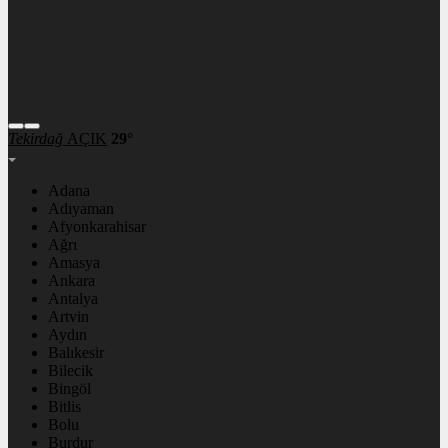
Tekirdağ
AÇIK
29°
Adana
Adıyaman
Afyonkarahisar
Ağrı
Amasya
Ankara
Antalya
Artvin
Aydın
Balıkesir
Bilecik
Bingöl
Bitlis
Bolu
Burdur