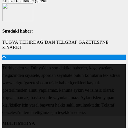
En az 10 karakter gerekli
Sıradaki haber:
TÜGVA TEKİRDAĞ’DAN TELGRAF GAZETESİ’NE
ZİYARET
Türkiye'den ve Dünya’dan son dakika haberler, köşe yazıları,
magazinden siyasete, spordan seyahate bütün konuların tek adresi
www.telgrafgazetesi.com.tr’de haber içerikleri kaynak
gösterilmeden alıntı yapılamaz, kanuna aykırı ve izinsiz olarak
kopyalanamaz, başka yerde yayınlanamaz. Aykırı işlem yapan
kişi/kişiler için yasal başvuru hakkı saklı tutulmaktadır. Telgraf
Gazetesi’ni tercih ettiğiniz için teşekkür ederiz.
MULTİMEDYA