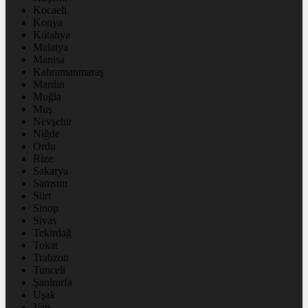
Kocaeli
Konya
Kütahya
Malatya
Manisa
Kahramanmaraş
Mardin
Muğla
Muş
Nevşehir
Niğde
Ordu
Rize
Sakarya
Samsun
Siirt
Sinop
Sivas
Tekirdağ
Tokat
Trabzon
Tunceli
Şanlıurfa
Uşak
Van