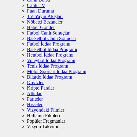
Canlı TV
Puan Durumu
TV Yayın Akışları
Nöbetçi Eczaneler
Haber Gönder
Futbol Canlı Sonuçlar
Basketbol Canlı Sonuçlar
Futbol İddaa Programı
Basketbol İddaa Programı
Hentbol İddaa Programı
Voleybol İddaa Programı
Tenis İddaa Programı
Motor Sporları İddaa Programı
Bilardo İddaa Programı
Dövizler
Kripto Paralar
Altınlar
Pariteler
Hisseler
Vizyondaki Filmler
Haftanın Filmleri
Popüler Fragmanlar
Vizyon Takvimi