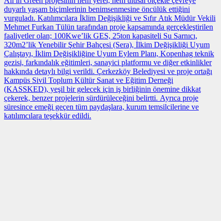
All in Green projesinin hem yerel, hem ulusal ölçekte çevreye
duyarlı yaşam biçimlerinin benimsenmesine öncülük ettiğini
vurguladı. Katılımcılara İklim Değişikliği ve Sıfır Atık Müdür Vekili
Mehmet Furkan Tülün tarafından proje kapsamında gerçekleştirilen
faaliyetler olan; 100Kwe’lik GES, 25ton kapasiteli Su Sarnıcı,
320m2’lik Yenebilir Şehir Bahçesi (Sera), İlkim Değişikliği Uyum
Çalıştayı, İklim Değişikliğine Uyum Eylem Planı, Kopenhag teknik
gezisi, farkındalık eğitimleri, sanayici platformu ve diğer etkinlikler
hakkında detaylı bilgi verildi. Çerkezköy Belediyesi ve proje ortağı
Kampüs Sivil Toplum Kültür Sanat ve Eğitim Derneği
(KASSKED), yeşil bir gelecek için iş birliğinin önemine dikkat
çekerek, benzer projelerin sürdürüleceğini belirtti. Ayrıca proje
süresince emeği geçen tüm paydaşlara, kurum temsilcilerine ve
katılımcılara teşekkür edildi.