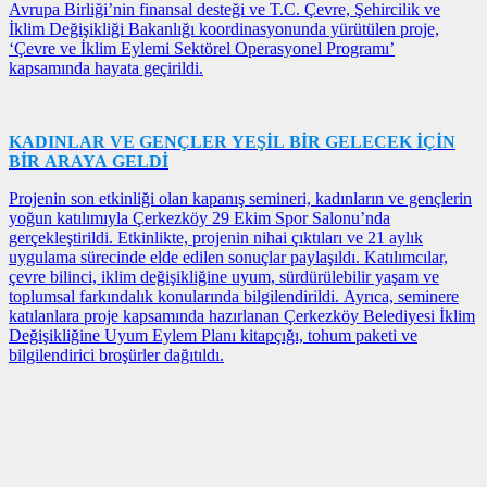
Avrupa Birliği’nin finansal desteği ve T.C. Çevre, Şehircilik ve
İklim Değişikliği Bakanlığı koordinasyonunda yürütülen proje,
‘Çevre ve İklim Eylemi Sektörel Operasyonel Programı’
kapsamında hayata geçirildi.
KADINLAR VE GENÇLER YEŞİL BİR GELECEK İÇİN
BİR ARAYA GELDİ
Projenin son etkinliği olan kapanış semineri, kadınların ve gençlerin
yoğun katılımıyla Çerkezköy 29 Ekim Spor Salonu’nda
gerçekleştirildi. Etkinlikte, projenin nihai çıktıları ve 21 aylık
uygulama sürecinde elde edilen sonuçlar paylaşıldı. Katılımcılar,
çevre bilinci, iklim değişikliğine uyum, sürdürülebilir yaşam ve
toplumsal farkındalık konularında bilgilendirildi. Ayrıca, seminere
katılanlara proje kapsamında hazırlanan Çerkezköy Belediyesi İklim
Değişikliğine Uyum Eylem Planı kitapçığı, tohum paketi ve
bilgilendirici broşürler dağıtıldı.