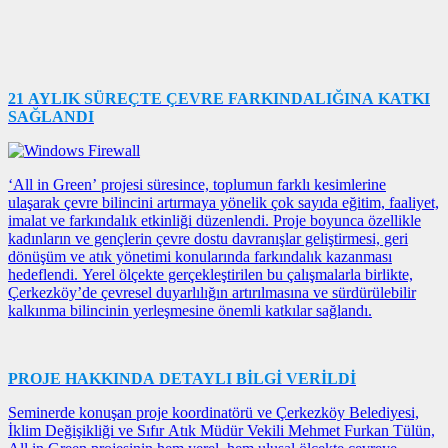
21 AYLIK SÜREÇTE ÇEVRE FARKINDALIĞINA KATKI
SAĞLANDI
‘All in Green’ projesi süresince, toplumun farklı kesimlerine
ulaşarak çevre bilincini artırmaya yönelik çok sayıda eğitim, faaliyet,
imalat ve farkındalık etkinliği düzenlendi. Proje boyunca özellikle
kadınların ve gençlerin çevre dostu davranışlar geliştirmesi, geri
dönüşüm ve atık yönetimi konularında farkındalık kazanması
hedeflendi. Yerel ölçekte gerçekleştirilen bu çalışmalarla birlikte,
Çerkezköy’de çevresel duyarlılığın artırılmasına ve sürdürülebilir
kalkınma bilincinin yerleşmesine önemli katkılar sağlandı.
PROJE HAKKINDA DETAYLI BİLGİ VERİLDİ
Seminerde konuşan proje koordinatörü ve Çerkezköy Belediyesi,
İklim Değişikliği ve Sıfır Atık Müdür Vekili Mehmet Furkan Tülün,