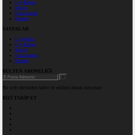
Üye Kaydı
Künye
Hakkımızda
İletişim
SAYFALAR
Üye Girişi
Üye Kaydı
Künye
Hakkımızda
İletişim
BÜLTEN ABONELİĞİ
+
Bu web sitesinden haber ve ebülten almak istiyorum
BİZİ TAKİP ET