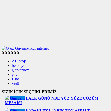
0
0
0
0
0
0
AB proje
belediye
Çerkezköy
çevre
Hibe
yeşil
SİZİN İÇİN SEÇTİKLERİMİZ
Gündem
HALK GÜNÜ’NDE YÜZ YÜZE ÇÖZÜM
MESAİSİ
Gündem
KAPAKLI’YA 13 BİN TON ASFALT