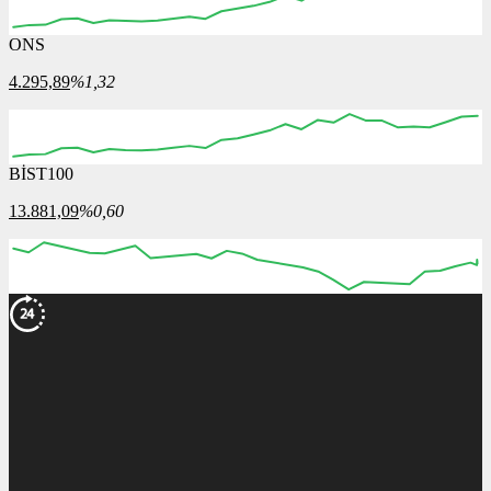
ONS
4.295,89
%1,32
BİST100
13.881,09
%0,60