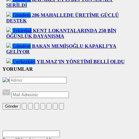
SERİLDİ
Gündem
286 MAHALLEDE ÜRETİME GÜÇLÜ
DESTEK
Tekirdağ
KENT LOKANTALARINDA 250 BİN
ÖĞÜNLÜK DAYANIŞMA
Gündem
BAKAN MEMİŞOĞLU KAPAKLI’YA
GELİYOR
Çerkezköy
YILMAZ’IN YÖNETİMİ BELLİ OLDU
YORUMLAR
Gönder