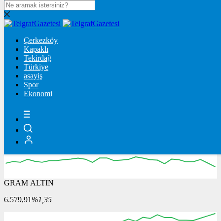
DOLAR
47,7124
$
% 0.17
Çerkezköy
Kapaklı
Tekirdağ
EURO
Türkiye
asayiş
54,9973
€
% -0.04
Spor
Ekonomi
STERLİN
64,1941
£
% 0.02
GRAM ALTIN
6.579,91
%1,35