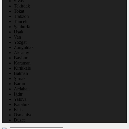
Sivas
Tekirdağ
Tokat
Trabzon
Tunceli
Şanlıurfa
Uşak
Van
Yozgat
Zonguldak
Aksaray
Bayburt
Karaman
Kırıkkale
Batman
Şırnak
Bartın
Ardahan
Iğdır
Yalova
Karabük
Kilis
Osmaniye
Düzce