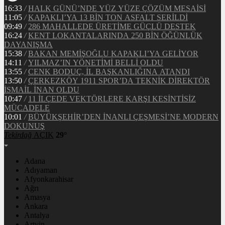
16:33
/
HALK GÜNÜ’NDE YÜZ YÜZE ÇÖZÜM MESAİSİ
11:05
/
KAPAKLI’YA 13 BİN TON ASFALT SERİLDİ
09:49
/
286 MAHALLEDE ÜRETİME GÜÇLÜ DESTEK
16:24
/
KENT LOKANTALARINDA 250 BİN ÖĞÜNLÜK
DAYANIŞMA
15:38
/
BAKAN MEMİŞOĞLU KAPAKLI’YA GELİYOR
14:11
/
YILMAZ’IN YÖNETİMİ BELLİ OLDU
13:55
/
CENK BODUÇ, İL BAŞKANLIĞINA ATANDI
13:50
/
ÇERKEZKÖY 1911 SPOR’DA TEKNİK DİREKTÖR
İSMAİL İNAN OLDU
10:47
/
11 İLÇEDE VEKTÖRLERE KARŞI KESİNTİSİZ
MÜCADELE
10:01
/
BÜYÜKŞEHİR’DEN İNANLI ÇEŞMESİ’NE MODERN
DOKUNUŞ
Tekirdağ
AÇIK
29°
Adana
Adıyaman
Afyonkarahisar
Ağrı
Amasya
Ankara
Antalya
Artvin