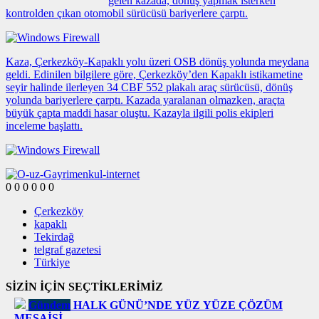
gelen kazada, dönüş yapmak isterken
kontrolden çıkan otomobil sürücüsü bariyerlere çarptı.
Kaza, Çerkezköy-Kapaklı yolu üzeri OSB dönüş yolunda meydana
geldi. Edinilen bilgilere göre, Çerkezköy’den Kapaklı istikametine
seyir halinde ilerleyen 34 CBF 552 plakalı araç sürücüsü, dönüş
yolunda bariyerlere çarptı. Kazada yaralanan olmazken, araçta
büyük çapta maddi hasar oluştu. Kazayla ilgili polis ekipleri
inceleme başlattı.
0
0
0
0
0
0
Çerkezköy
kapaklı
Tekirdağ
telgraf gazetesi
Türkiye
SİZİN İÇİN SEÇTİKLERİMİZ
Gündem
HALK GÜNÜ’NDE YÜZ YÜZE ÇÖZÜM
MESAİSİ