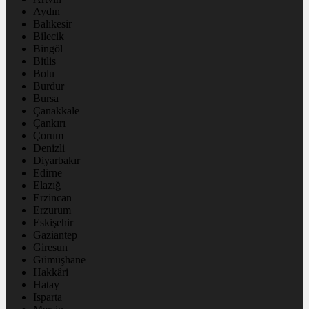
Aydın
Balıkesir
Bilecik
Bingöl
Bitlis
Bolu
Burdur
Bursa
Çanakkale
Çankırı
Çorum
Denizli
Diyarbakır
Edirne
Elazığ
Erzincan
Erzurum
Eskişehir
Gaziantep
Giresun
Gümüşhane
Hakkâri
Hatay
Isparta