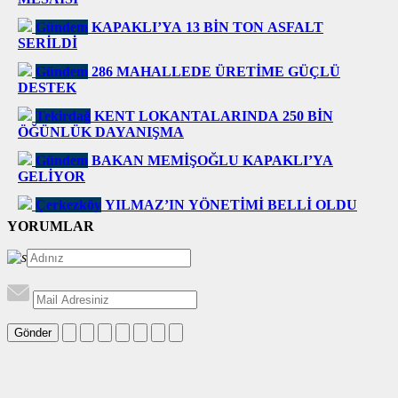
Gündem
KAPAKLI’YA 13 BİN TON ASFALT
SERİLDİ
Gündem
286 MAHALLEDE ÜRETİME GÜÇLÜ
DESTEK
Tekirdağ
KENT LOKANTALARINDA 250 BİN
ÖĞÜNLÜK DAYANIŞMA
Gündem
BAKAN MEMİŞOĞLU KAPAKLI’YA
GELİYOR
Çerkezköy
YILMAZ’IN YÖNETİMİ BELLİ OLDU
YORUMLAR
Gönder