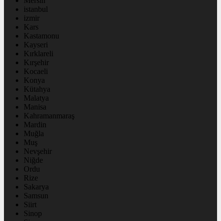
Mersin
istanbul
izmir
Kars
Kastamonu
Kayseri
Kırklareli
Kırşehir
Kocaeli
Konya
Kütahya
Malatya
Manisa
Kahramanmaraş
Mardin
Muğla
Muş
Nevşehir
Niğde
Ordu
Rize
Sakarya
Samsun
Siirt
Sinop