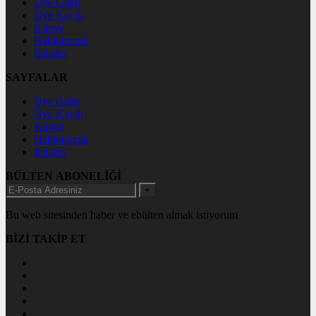
Üye Girişi
Üye Kaydı
Künye
Hakkımızda
İletişim
SAYFALAR
Üye Girişi
Üye Kaydı
Künye
Hakkımızda
İletişim
BÜLTEN ABONELİĞİ
+
Bu web sitesinden haber ve ebülten almak istiyorum
BİZİ TAKİP ET