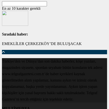
En az 10 karakter gerekli
Sıradaki haber:
EMEKLİLER ÇERKEZKÖY’DE BULUŞACAK
Türkiye'den ve Dünya’dan son dakika haberler, köşe yazıları,
magazinden siyasete, spordan seyahate bütün konuların tek adresi
www.telgrafgazetesi.com.tr’de haber içerikleri kaynak
gösterilmeden alıntı yapılamaz, kanuna aykırı ve izinsiz olarak
kopyalanamaz, başka yerde yayınlanamaz. Aykırı işlem yapan
kişi/kişiler için yasal başvuru hakkı saklı tutulmaktadır. Telgraf
Gazetesi’ni tercih ettiğiniz için teşekkür ederiz.
MULTİMEDYA