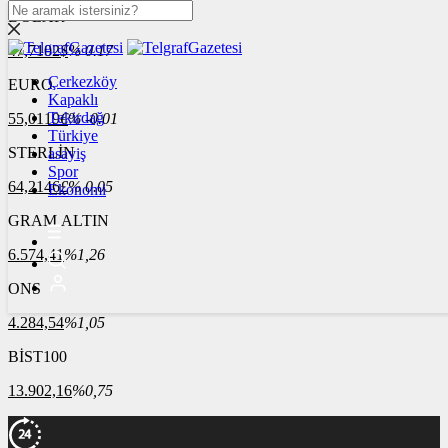
DOLAR
47,7102
$
% 0.17
Çerkezköy
EURO
Kapaklı
Tekirdağ
55,0119
€
% -0.01
Türkiye
STERLİN
asayiş
Spor
64,2146
£
% 0.05
Ekonomi
GRAM ALTIN
6.574,41
%1,26
ONS
4.284,54
%1,05
BİST100
13.902,16
%0,75