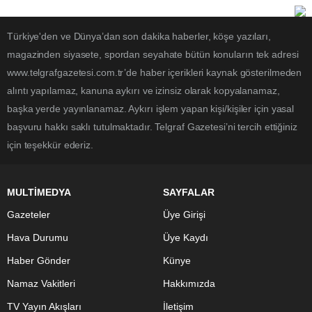
Türkiye'den ve Dünya’dan son dakika haberler, köşe yazıları,
magazinden siyasete, spordan seyahate bütün konuların tek adresi
www.telgrafgazetesi.com.tr’de haber içerikleri kaynak gösterilmeden
alıntı yapılamaz, kanuna aykırı ve izinsiz olarak kopyalanamaz,
başka yerde yayınlanamaz. Aykırı işlem yapan kişi/kişiler için yasal
başvuru hakkı saklı tutulmaktadır. Telgraf Gazetesi’ni tercih ettiğiniz
için teşekkür ederiz.
MULTİMEDYA
SAYFALAR
Gazeteler
Üye Girişi
Hava Durumu
Üye Kaydı
Haber Gönder
Künye
Namaz Vakitleri
Hakkımızda
TV Yayın Akışları
İletişim