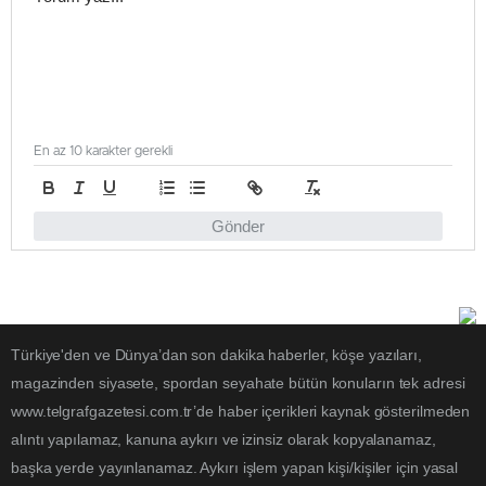
En az 10 karakter gerekli
Gönder
Türkiye'den ve Dünya’dan son dakika haberler, köşe yazıları,
magazinden siyasete, spordan seyahate bütün konuların tek adresi
www.telgrafgazetesi.com.tr’de haber içerikleri kaynak gösterilmeden
alıntı yapılamaz, kanuna aykırı ve izinsiz olarak kopyalanamaz,
başka yerde yayınlanamaz. Aykırı işlem yapan kişi/kişiler için yasal