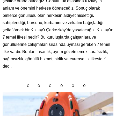
şekilde orada olacağız. Gönüllülük esasında Kızılay’ın
anlam ve önemini herkese öğreteceğiz. Sonuç olarak
binlerce gönüllüsü olan herkesin aidiyet hissettiği,
sahiplendiği, bursunu, kurbanını ve zekatını bağışladığı
şeffaf örnek bir Kızılay’ı Çerkezköy’de yaşatacağız. Kızılay’ın
7 temel ilkesi nedir? Bu kuruluşlarda çalışanlara ve
gönüllülerine çalışmaları sırasında uyması gereken 7 temel
ilke vardır. Bunlar; insanlık, ayrım gözetmemek, tarafsızlık,
bağımsızlık, gönüllü hizmet, birlik ve evrensellik ilkesidir”
dedi.
0
0
0
0
0
0