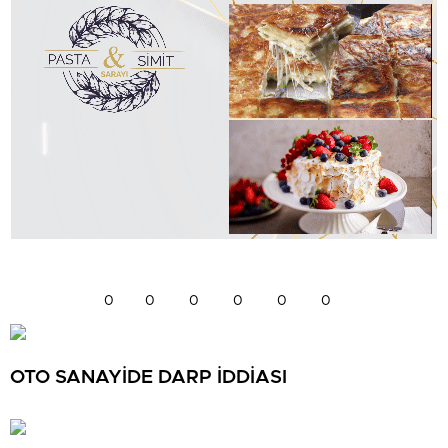
0
0
0
0
0
0
OTO SANAYİDE DARP İDDİASI