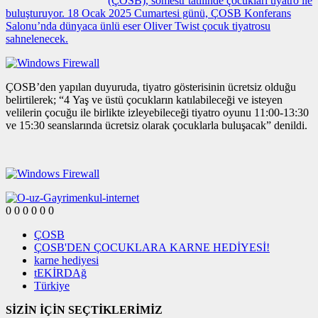
(ÇOSB), sömestr tatilinde çocukları tiyatro ile
buluşturuyor. 18 Ocak 2025 Cumartesi günü, ÇOSB Konferans
Salonu’nda dünyaca ünlü eser Oliver Twist çocuk tiyatrosu
sahnelenecek.
avcılar
ÇOSB’den yapılan duyuruda, tiyatro gösterisinin ücretsiz olduğu
escort
belirtilerek; “4 Yaş ve üstü çocukların katılabileceği ve isteyen
esenyurt
velilerin çocuğu ile birlikte izleyebileceği tiyatro oyunu 11:00-13:30
escort
ve 15:30 seanslarında ücretsiz olarak çocuklarla buluşacak” denildi.
beylikdüzü
escort
0
0
0
0
0
0
ÇOSB
ÇOSB'DEN ÇOCUKLARA KARNE HEDİYESİ!
karne hediyesi
tEKİRDAğ
Türkiye
SİZİN İÇİN SEÇTİKLERİMİZ