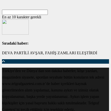
En az 10 karakter gerekli
Sıradaki haber:
DEVA PARTİLİ AVŞAR, FAHİŞ ZAMLARI ELEŞTİRDİ
Türkiye'den ve Dünya’dan son dakika haberler, köşe yazıları,
magazinden siyasete, spordan seyahate bütün konuların tek adresi
www.telgrafgazetesi.com.tr’de haber içerikleri kaynak
gösterilmeden alıntı yapılamaz, kanuna aykırı ve izinsiz olarak
kopyalanamaz, başka yerde yayınlanamaz. Aykırı işlem yapan
kişi/kişiler için yasal başvuru hakkı saklı tutulmaktadır. Telgraf
Gazetesi’ni tercih ettiğiniz için teşekkür ederiz.