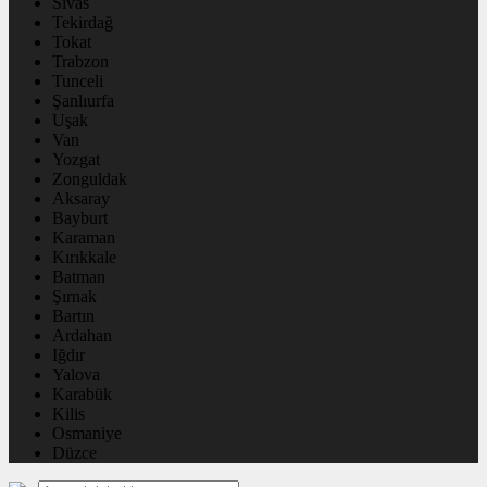
Sivas
Tekirdağ
Tokat
Trabzon
Tunceli
Şanlıurfa
Uşak
Van
Yozgat
Zonguldak
Aksaray
Bayburt
Karaman
Kırıkkale
Batman
Şırnak
Bartın
Ardahan
Iğdır
Yalova
Karabük
Kilis
Osmaniye
Düzce