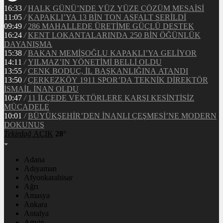
16:33
/
HALK GÜNÜ’NDE YÜZ YÜZE ÇÖZÜM MESAİSİ
11:05
/
KAPAKLI’YA 13 BİN TON ASFALT SERİLDİ
09:49
/
286 MAHALLEDE ÜRETİME GÜÇLÜ DESTEK
16:24
/
KENT LOKANTALARINDA 250 BİN ÖĞÜNLÜK
DAYANIŞMA
15:38
/
BAKAN MEMİŞOĞLU KAPAKLI’YA GELİYOR
14:11
/
YILMAZ’IN YÖNETİMİ BELLİ OLDU
13:55
/
CENK BODUÇ, İL BAŞKANLIĞINA ATANDI
13:50
/
ÇERKEZKÖY 1911 SPOR’DA TEKNİK DİREKTÖR
İSMAİL İNAN OLDU
10:47
/
11 İLÇEDE VEKTÖRLERE KARŞI KESİNTİSİZ
MÜCADELE
10:01
/
BÜYÜKŞEHİR’DEN İNANLI ÇEŞMESİ’NE MODERN
DOKUNUŞ
Tekirdağ
AÇIK
28°
Adana
Adıyaman
Afyonkarahisar
Ağrı
Amasya
Ankara
Antalya
Artvin