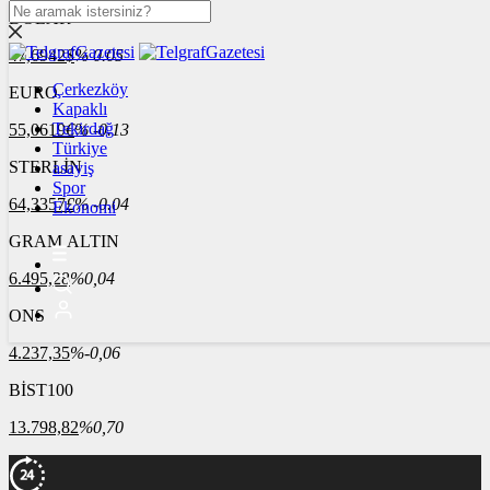
DOLAR
47,6942
$
% 0.05
Çerkezköy
EURO
Kapaklı
Tekirdağ
55,0619
€
% -0.13
Türkiye
STERLİN
asayiş
Spor
64,3357
£
% -0.04
Ekonomi
GRAM ALTIN
6.495,28
%0,04
ONS
4.237,35
%-0,06
BİST100
13.798,82
%0,70