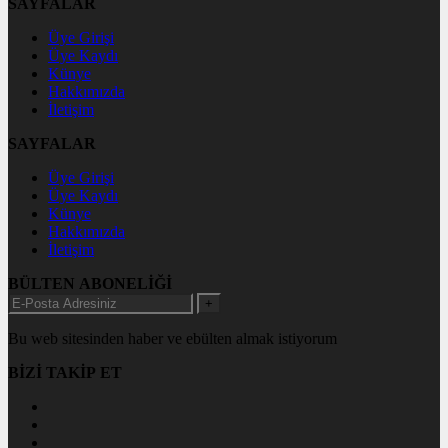
SAYFALAR
Üye Girişi
Üye Kaydı
Künye
Hakkımızda
İletişim
SAYFALAR
Üye Girişi
Üye Kaydı
Künye
Hakkımızda
İletişim
BÜLTEN ABONELİĞİ
+
Bu web sitesinden haber ve ebülten almak istiyorum
BİZİ TAKİP ET