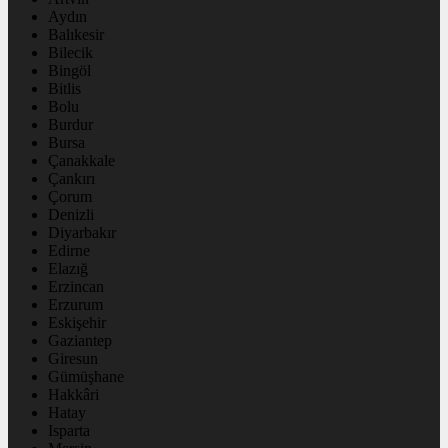
Aydın
Balıkesir
Bilecik
Bingöl
Bitlis
Bolu
Burdur
Bursa
Çanakkale
Çankırı
Çorum
Denizli
Diyarbakır
Edirne
Elazığ
Erzincan
Erzurum
Eskişehir
Gaziantep
Giresun
Gümüşhane
Hakkâri
Hatay
Isparta