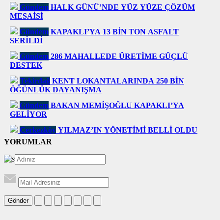
Gündem
HALK GÜNÜ’NDE YÜZ YÜZE ÇÖZÜM
MESAİSİ
Gündem
KAPAKLI’YA 13 BİN TON ASFALT
SERİLDİ
Gündem
286 MAHALLEDE ÜRETİME GÜÇLÜ
DESTEK
Tekirdağ
KENT LOKANTALARINDA 250 BİN
ÖĞÜNLÜK DAYANIŞMA
Gündem
BAKAN MEMİŞOĞLU KAPAKLI’YA
GELİYOR
Çerkezköy
YILMAZ’IN YÖNETİMİ BELLİ OLDU
YORUMLAR
Gönder