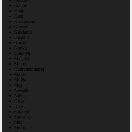
Mersin
istanbul
izmir
Kars
Kastamonu
Kayseri
Kırklareli
Kırşehir
Kocaeli
Konya
Kütahya
Malatya
Manisa
Kahramanmaraş
Mardin
Muğla
Muş
Nevşehir
Niğde
Ordu
Rize
Sakarya
Samsun
Siirt
Sinop