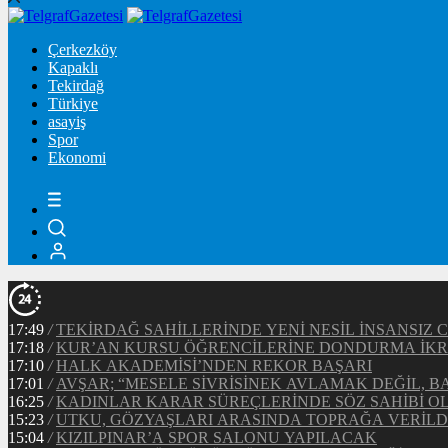
Çerkezköy
Kapaklı
Tekirdağ
Türkiye
asayiş
Spor
Ekonomi
17:49
/
TEKİRDAĞ SAHİLLERİNDE YENİ NESİL İNSANSI
17:18
/
KUR’AN KURSU ÖĞRENCİLERİNE DONDURMA İK
17:10
/
HALK AKADEMİSİ’NDEN REKOR BAŞARI
17:01
/
AVŞAR; “MESELE SİVRİSİNEK AVLAMAK DEĞİL, 
16:25
/
KADINLAR KARAR SÜREÇLERİNDE SÖZ SAHİBİ 
15:23
/
UTKU, GÖZYAŞLARI ARASINDA TOPRAĞA VERİLD
15:04
/
KIZILPINAR’A SPOR SALONU YAPILACAK