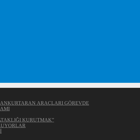
Z CANKURTARAN ARAÇLARI GÖREVDE
RAMI
BATAKLIĞI KURUTMAK”
OLUYORLAR
İ