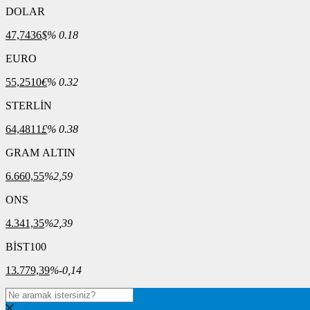
DOLAR
47,7436
$
% 0.18
EURO
55,2510
€
% 0.32
STERLİN
64,4811
£
% 0.38
GRAM ALTIN
6.660,55
%2,59
ONS
4.341,35
%2,39
BİST100
13.779,39
%-0,14