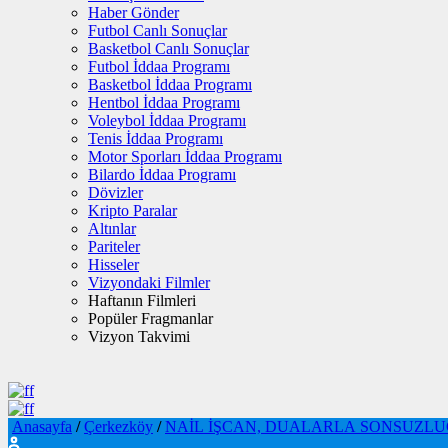
Haber Gönder
Futbol Canlı Sonuçlar
Basketbol Canlı Sonuçlar
Futbol İddaa Programı
Basketbol İddaa Programı
Hentbol İddaa Programı
Voleybol İddaa Programı
Tenis İddaa Programı
Motor Sporları İddaa Programı
Bilardo İddaa Programı
Dövizler
Kripto Paralar
Altınlar
Pariteler
Hisseler
Vizyondaki Filmler
Haftanın Filmleri
Popüler Fragmanlar
Vizyon Takvimi
Anasayfa
/
Çerkezköy
/
NAİL İŞCAN, DUALARLA SONSUZL