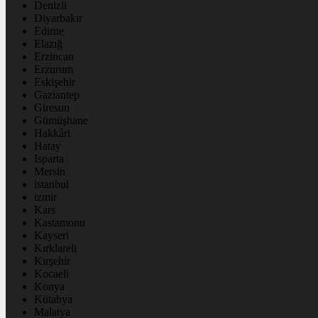
Denizli
Diyarbakır
Edirne
Elazığ
Erzincan
Erzurum
Eskişehir
Gaziantep
Giresun
Gümüşhane
Hakkâri
Hatay
Isparta
Mersin
istanbul
izmir
Kars
Kastamonu
Kayseri
Kırklareli
Kırşehir
Kocaeli
Konya
Kütahya
Malatya