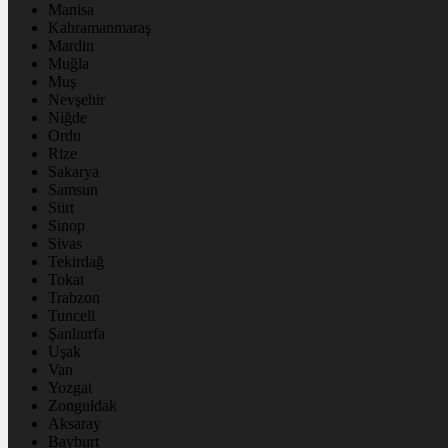
Manisa
Kahramanmaraş
Mardin
Muğla
Muş
Nevşehir
Niğde
Ordu
Rize
Sakarya
Samsun
Siirt
Sinop
Sivas
Tekirdağ
Tokat
Trabzon
Tunceli
Şanlıurfa
Uşak
Van
Yozgat
Zonguldak
Aksaray
Bayburt