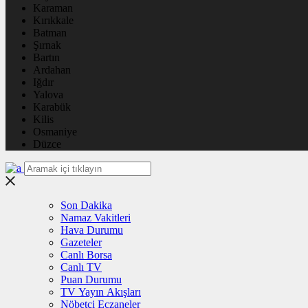
Karaman
Kırıkkale
Batman
Şırnak
Bartın
Ardahan
Iğdır
Yalova
Karabük
Kilis
Osmaniye
Düzce
Son Dakika
Namaz Vakitleri
Hava Durumu
Gazeteler
Canlı Borsa
Canlı TV
Puan Durumu
TV Yayın Akışları
Nöbetçi Eczaneler