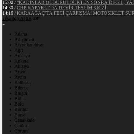
15:00
/
“KADINLAR ÖLDÜRÜLDÜKTEN SONRA DEĞİL, Y
14:30
/
CHP KAPAKLI’DA DEVİR TESLİM KRİZİ
14:16
/
KARAAĞAÇ’TA FECİ ÇARPIŞMA! MOTOSİKLET S
Tekirdağ
AÇIK
28°
Adana
Adıyaman
Afyonkarahisar
Ağrı
Amasya
Ankara
Antalya
Artvin
Aydın
Balıkesir
Bilecik
Bingöl
Bitlis
Bolu
Burdur
Bursa
Çanakkale
Çankırı
Çorum