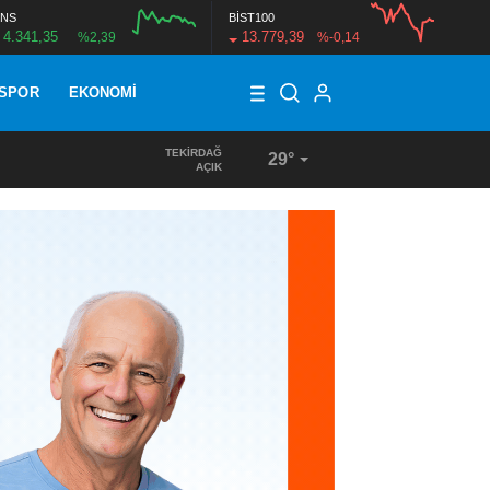
NS
BİST100
4.341,35
13.779,39
%2,39
%-0,14
SPOR
EKONOMI
TEKIRDAĞ
29°
17:10
/
HALK AKADEMİSİ’NDEN REKOR BAŞARI
AÇIK