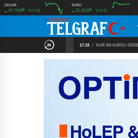
DOLAR
EURO
$
€
47,7436
55,2510
% 0.18
% 0.32
TEKİRDAĞ SAHİLLERİNDE YENİ NESİL İNSANSIZ CANKURTARAN ARAÇLARI GÖREVDE
17:18
/
KUR’AN KURSU ÖĞR