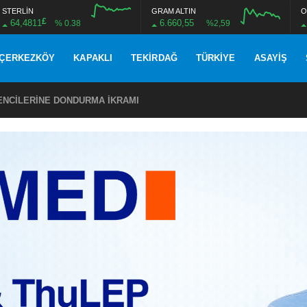
STERLİN
GRAM ALTIN
O
£
64,4811
6.660,55
% 0.38
%2,59
ÇERKEZKÖY
KAPAKLI
TEKIRDAĞ
TÜRKIYE
ASAYIŞ
ENCİLERİNE DONDURMA İKRAMI