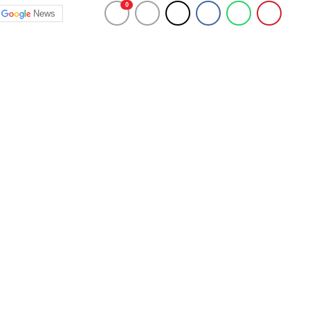
0
News