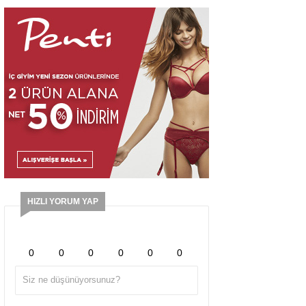
HIZLI YORUM YAP
0
0
0
0
0
0