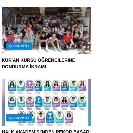
ÇERKEZKÖY
KUR’AN KURSU ÖĞRENCİLERİNE
DONDURMA İKRAMI
ÇERKEZKÖY
HALK AKADEMİSİ’NDEN REKOR BAŞARI