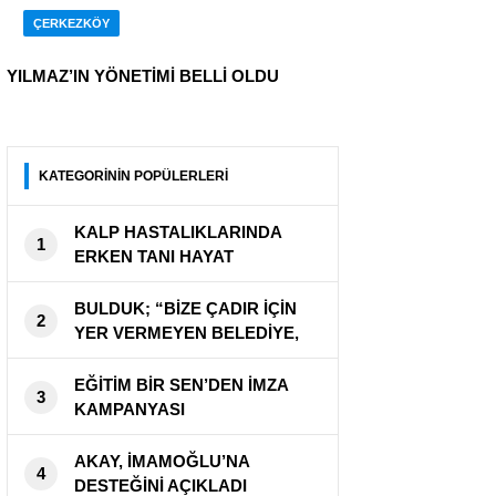
ÇERKEZKÖY
YILMAZ’IN YÖNETİMİ BELLİ OLDU
KATEGORİNİN POPÜLERLERİ
KALP HASTALIKLARINDA
1
ERKEN TANI HAYAT
KURTARIYOR
BULDUK; “BİZE ÇADIR İÇİN
2
YER VERMEYEN BELEDİYE,
CADDEYİ KAPATTI”
EĞİTİM BİR SEN’DEN İMZA
3
KAMPANYASI
AKAY, İMAMOĞLU’NA
4
DESTEĞİNİ AÇIKLADI