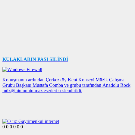
KULAKLARIN PASI SİLİNDİ
Konuşmanın ardından Çerkezköy Kent Konseyi Müzik Çalışma
Grubu Başkanı Mustafa Comba ve grubu tarafından Anadolu Rock
müziğinin unutulmaz eserleri seslendirildi.
0
0
0
0
0
0