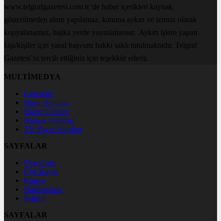
www.telgrafgazetesi.com.tr’de haber içerikleri kaynak
gösterilmeden alıntı yapılamaz, kanuna aykırı ve izinsiz olarak
kopyalanamaz, başka yerde yayınlanamaz. Aykırı işlem yapan
kişi/kişiler için yasal başvuru hakkı saklı tutulmaktadır. Telgraf
Gazetesi’ni tercih ettiğiniz için teşekkür ederiz.
MULTİMEDYA
Gazeteler
Hava Durumu
Haber Gönder
Namaz Vakitleri
TV Yayın Akışları
SAYFALAR
Üye Girişi
Üye Kaydı
Künye
Hakkımızda
İletişim
SAYFALAR