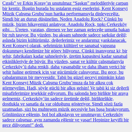
Çırağı” ve Erkin Koray’ın unutulmaz “Şaşkın” melodileriyle çarpan
bir kentiz. Bugün burada bu ustaların eşsiz eserlerini, Kent Konseyi
Müzik Çalışma Grubu’nun harika performansıyla dinleyeceğiz.
Şimdi bir an durup düşünelim. Neden Anadolu Rock? Çünkü bu
müzik, bizim hikayemizi anlatıyor. Anadolu Rock, tıpkı Çerkezköy
gibi… Üreten, yaratan, direnen ve her zaman geleceğe umutla bakan
bir ruh taşıyor. Bu yüzden, bu akşam sahnede sadece şarkılar değil;
aslında bizim kültürümüz, değerlerimiz ve anılarımız yankılanacak.
Kent Konseyi olarak, şehrimizin kültürel ve sanatsal yapısına
dokunmayı kendimize bir görev biliyoruz. Çünkü inanıyoruz ki; bir
şehir, fabrikaları kadar sahneleriyle, üretim kapasitesi kadar sanatsal
etkinlikleriyle de büyür. Bu yüzden, sanat ve kültür çalışmalarıyla
Çerkezköy’ü daha renkli, daha yaşanabilir ve daha ilham verici bir
şehir haline getirmek için var gücümüzle çalışıyoruz. Bu gece, bu
çabalarımızın bir meyvesidir. Tabii bu güzel geceyi mümkün kılan
Kent Konseyi Müzik Çalışma Grubu’muza da bir alkışı çok
görmeyelim. Hadi, şöyle güçlü bir alkış gelsin! Ve tabii ki siz değerli
misafirlerimize teşekkür ediyorum. Bu salonda hep birlikte bir araya
gelmemiz, Çerkezköy’ün sadece üretimle değil, birliktelikle,
dostlukla ve sanatla da var olduğunu gösteriyor. Şimdi sözü fazla
uzatmadan, sizi bu muhteşem müzik gecesiyle baş başa bırakıyorum.
Gönlünüzce eğlenin, bol bol alkışlayın ve unutmayın: Çerkezköy
sadece çalışmaz, aynı zamanda eğlenir ve yaşar! Hepinize keyifli bir
gece diliyorum!” dedi.