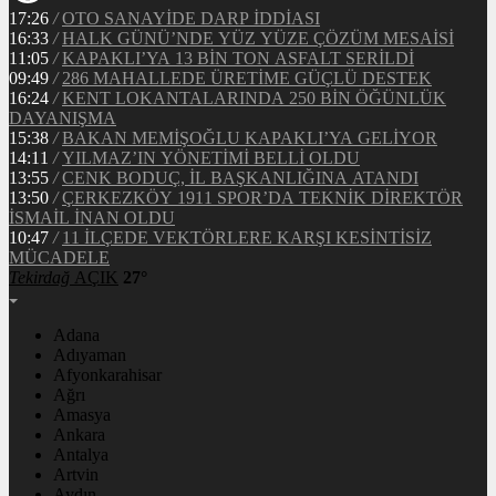
17:26
/
OTO SANAYİDE DARP İDDİASI
16:33
/
HALK GÜNÜ’NDE YÜZ YÜZE ÇÖZÜM MESAİSİ
11:05
/
KAPAKLI’YA 13 BİN TON ASFALT SERİLDİ
09:49
/
286 MAHALLEDE ÜRETİME GÜÇLÜ DESTEK
16:24
/
KENT LOKANTALARINDA 250 BİN ÖĞÜNLÜK
DAYANIŞMA
15:38
/
BAKAN MEMİŞOĞLU KAPAKLI’YA GELİYOR
14:11
/
YILMAZ’IN YÖNETİMİ BELLİ OLDU
13:55
/
CENK BODUÇ, İL BAŞKANLIĞINA ATANDI
13:50
/
ÇERKEZKÖY 1911 SPOR’DA TEKNİK DİREKTÖR
İSMAİL İNAN OLDU
10:47
/
11 İLÇEDE VEKTÖRLERE KARŞI KESİNTİSİZ
MÜCADELE
Tekirdağ
AÇIK
27°
Adana
Adıyaman
Afyonkarahisar
Ağrı
Amasya
Ankara
Antalya
Artvin
Aydın