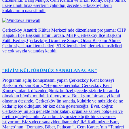
düzenlendi. Barış Manço, Cem Karaca ve Erkin Koray, başta olmak
üzere unutulmaz eserlerin çalındığı gecede Çerkezköylülerin
kulaklarının pası silindi.
Çerkezköy Atatürk Kültür Merkezi’nde düzenlenen programa; CHP
Kapaklı İlçe Başkanı Emir Tarcan, MHP Çerkezköy İlçe Başkanı
Fatih Berber, Çerkezköy Ticaret ve Sanayi Odası Başkanı Ahmet
Çetin, siyasi parti temsilcileri, STK temsilcileri, dernek temsilcileri
ve çok sayıda vatandaş katıldı.
“BİZİM KÜLTÜRÜMÜZ YANKILANACAK”
Programın açılış konuşmasını yapan Çerkezköy Kent konseyi
Başkanı Volkan Kuru; “Hepinize merhaba! Çerkezköy Kent
Konseyi olarak düzenlediğimiz bu özel gecede, sizlerle bir arada
olmaktan büyük mutluluk duyuyoruz. Bu akşam, bir sanayi kenti
olmanın ötesinde, Çerkezköy’ün sanatla, kültürle ve müzikle de ne
kadar iç içe olduğunu bir kez daha göstereceğiz. Evet, doğru;
Çerkezköy’ün adı genelde fabrikaları, organize sanayi bölgeleri ve
üretim gücüyle anılır. Ama bu akşam size küçük bir sır vermek
istiyorum: Biz sadece sanayiden ibaret değiliz! Kalbimizde Barış
Manço’nun “Domates, Biber, Patlıcan”ı, Cem Karaca’nın “Tamirci