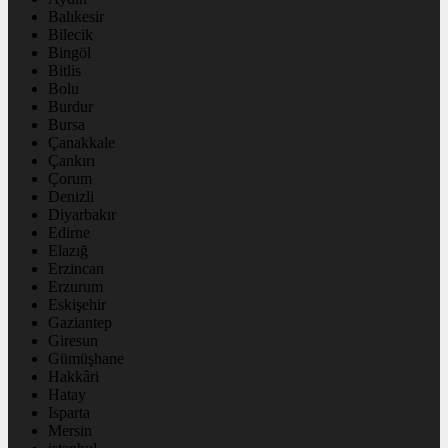
Balıkesir
Bilecik
Bingöl
Bitlis
Bolu
Burdur
Bursa
Çanakkale
Çankırı
Çorum
Denizli
Diyarbakır
Edirne
Elazığ
Erzincan
Erzurum
Eskişehir
Gaziantep
Giresun
Gümüşhane
Hakkâri
Hatay
Isparta
Mersin