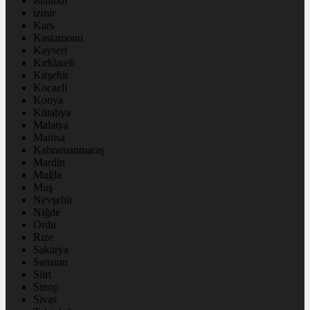
istanbul
izmir
Kars
Kastamonu
Kayseri
Kırklareli
Kırşehir
Kocaeli
Konya
Kütahya
Malatya
Manisa
Kahramanmaraş
Mardin
Muğla
Muş
Nevşehir
Niğde
Ordu
Rize
Sakarya
Samsun
Siirt
Sinop
Sivas