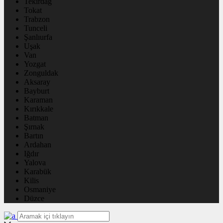
Tekirdağ
Tokat
Trabzon
Tunceli
Şanlıurfa
Uşak
Van
Yozgat
Zonguldak
Aksaray
Bayburt
Karaman
Kırıkkale
Batman
Şırnak
Bartın
Ardahan
Iğdır
Yalova
Karabük
Kilis
Osmaniye
Düzce