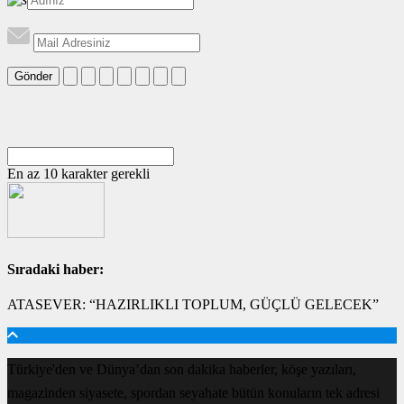
Gönder
En az 10 karakter gerekli
Sıradaki haber:
ATASEVER: “HAZIRLIKLI TOPLUM, GÜÇLÜ GELECEK”
Türkiye'den ve Dünya’dan son dakika haberler, köşe yazıları,
magazinden siyasete, spordan seyahate bütün konuların tek adresi