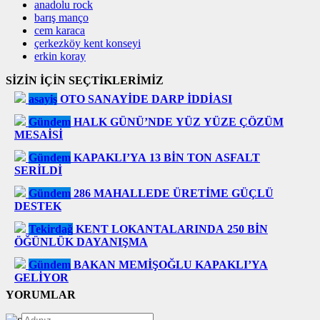
anadolu rock
barış manço
cem karaca
çerkezköy kent konseyi
erkin koray
SİZİN İÇİN SEÇTİKLERİMİZ
asayiş
OTO SANAYİDE DARP İDDİASI
Gündem
HALK GÜNÜ’NDE YÜZ YÜZE ÇÖZÜM
MESAİSİ
Gündem
KAPAKLI’YA 13 BİN TON ASFALT
SERİLDİ
Gündem
286 MAHALLEDE ÜRETİME GÜÇLÜ
DESTEK
Tekirdağ
KENT LOKANTALARINDA 250 BİN
ÖĞÜNLÜK DAYANIŞMA
Gündem
BAKAN MEMİŞOĞLU KAPAKLI’YA
GELİYOR
YORUMLAR