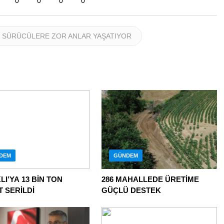
0
0
0
0
SÜRÜCÜLERE ZOR ANLAR YAŞATIYOR
DEM
GÜNDEM
I’YA 13 BİN TON
286 MAHALLEDE ÜRETİME
T SERİLDİ
GÜÇLÜ DESTEK