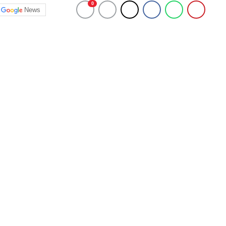
0
News