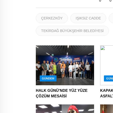
0
0
ÇERKEZKÖY
IŞIKSIZ CADDE
TEKİRDAĞ BÜYÜKŞEHİR BELEDİYESİ
GÜNDEM
GÜN
HALK GÜNÜ’NDE YÜZ YÜZE
KAPAKL
ÇÖZÜM MESAİSİ
ASFAL