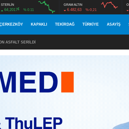
STERLİN
GRAM ALTIN
O
£
64,2017
6.482,63
% 0.11
%-0,21
ÇERKEZKÖY
KAPAKLI
TEKIRDAĞ
TÜRKIYE
ASAYIŞ
ETİME GÜÇLÜ DESTEK