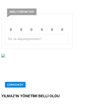
HIZLI YORUM YAP
0
0
0
0
0
0
ÇERKEZKÖY
YILMAZ’IN YÖNETİMİ BELLİ OLDU