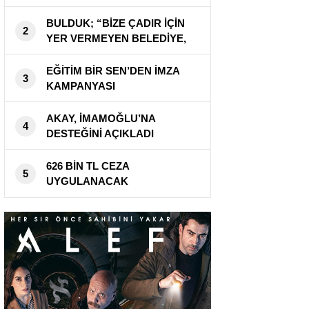
KURTARIYOR
BULDUK; “BİZE ÇADIR İÇİN
2
YER VERMEYEN BELEDİYE,
CADDEYİ KAPATTI”
EĞİTİM BİR SEN’DEN İMZA
3
KAMPANYASI
AKAY, İMAMOĞLU’NA
4
DESTEĞİNİ AÇIKLADI
626 BİN TL CEZA
5
UYGULANACAK