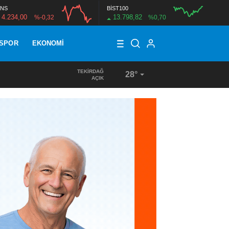
NS
BİST100
4.234,00
13.798,82
%-0,32
%0,70
SPOR
EKONOMI
TEKIRDAĞ
28°
16:24
/
KENT LOKANTALARINDA 250 BİN ÖĞÜNLÜK DAYANIŞ
AÇIK