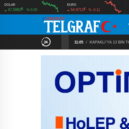
DOLAR
EURO
$
€
47,5982
54,9711
% 0.05
% -0.11
09:49
/
286 MAHALLEDE ÜR